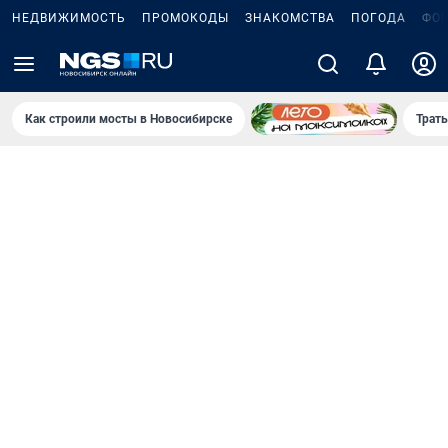
НЕДВИЖИМОСТЬ
ПРОМОКОДЫ
ЗНАКОМСТВА
ПОГОДА
ФО
Как строили мосты в Новосибирске
Траты