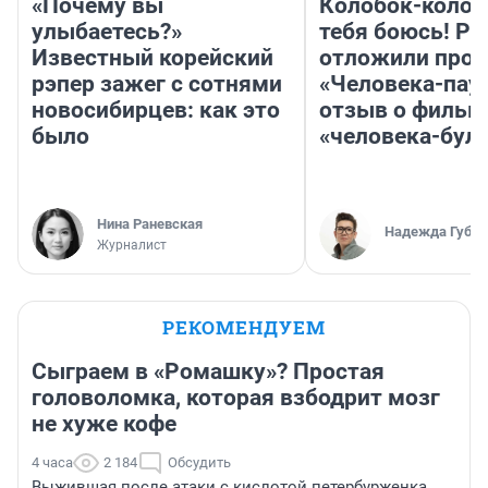
«Почему вы
Колобок-колобо
улыбаетесь?»
тебя боюсь! Ра
Известный корейский
отложили прок
рэпер зажег с сотнями
«Человека-пау
новосибирцев: как это
отзыв о фильм
было
«человека-бул
Нина Раневская
Надежда Губар
Журналист
РЕКОМЕНДУЕМ
Сыграем в «Ромашку»? Простая
головоломка, которая взбодрит мозг
не хуже кофе
4 часа
2 184
Обсудить
Выжившая после атаки с кислотой петербурженка