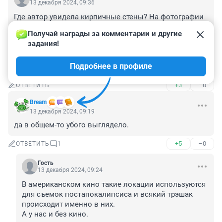
13 декабря 2024, 09:36
Где автор увидела кирпичные стены? На фотографии 
прекрасно видны бетонные панели, а не кирпич. И к 
Получай награды за комментарии и другие 
чему вообще написана данная статья - чтобы 
задания!
получить гонорар за ненужную информацию? Тогда 
пишите еще про рядом находящиеся газон, заборчик, 
Подробнее в профиле
дерево и т.д...
+3
–0
ОТВЕТИТЬ
Bream
13 декабря 2024, 09:19
да в общем-то убого выглядело.
+5
–0
ОТВЕТИТЬ
1
Гость
13 декабря 2024, 09:24
В американском кино такие локации используются 
для съемок постапокалипсиса и всякий трэшак 
происходит именно в них.

А у нас и без кино.