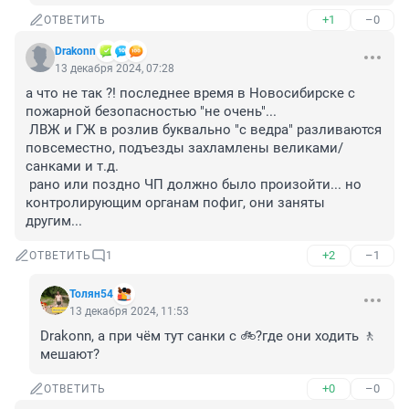
+1
–0
ОТВЕТИТЬ
Drakonn
13 декабря 2024, 07:28
а что не так ?! последнее время в Новосибирске с 
пожарной безопасностью "не очень"...

 ЛВЖ и ГЖ в розлив буквально "с ведра" разливаются 
повсеместно, подъезды захламлены великами/
санками и т.д.

 рано или поздно ЧП должно было произойти... но 
контролирующим органам пофиг, они заняты 
другим...
+2
–1
ОТВЕТИТЬ
1
Толян54
13 декабря 2024, 11:53
Drakonn, а при чём тут санки с 🚲?где они ходить 🚶 
мешают?
+0
–0
ОТВЕТИТЬ