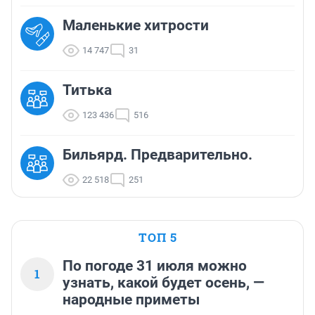
Маленькие хитрости
14 747
31
Титька
123 436
516
Бильярд. Предварительно.
22 518
251
ТОП 5
По погоде 31 июля можно
1
узнать, какой будет осень, —
народные приметы