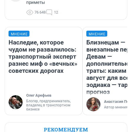
приметы
76 648
12
МНЕНИЕ
МНЕНИЕ
Наследие, которое
Близнецам —
чудом не развалилось:
внезапные пер
транспортный эксперт
Девам —
разнес миф о «вечных»
дополнительн
советских дорогах
траты: каким б
август для все
зодиака — таро
прогноз
Олег Арефьев
Блогер, предприниматель,
Анастасия Пер
владелец в транспортном
Автор мнения
бизнесе
РЕКОМЕНДУЕМ