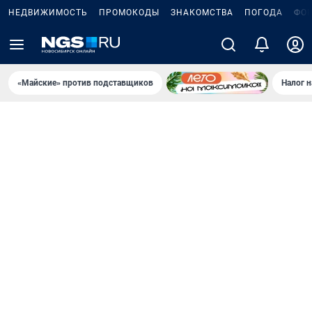
НЕДВИЖИМОСТЬ
ПРОМОКОДЫ
ЗНАКОМСТВА
ПОГОДА
ФО
«Майские» против подставщиков
Налог 