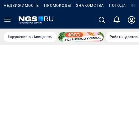
НЕДВИЖИМОСТЬ
ПРОМОКОДЫ
ЗНАКОМСТВА
ПОГОДА
ФО
Нарушения в «Авиценне»
Роботы-доставщ