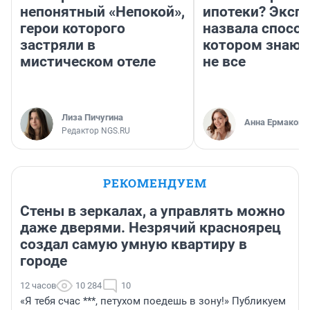
непонятный «Непокой»,
ипотеки? Эксп
герои которого
назвала способ
застряли в
котором знают
мистическом отеле
не все
Лиза Пичугина
Анна Ермакова
Редактор NGS.RU
РЕКОМЕНДУЕМ
Стены в зеркалах, а управлять можно
даже дверями. Незрячий красноярец
создал самую умную квартиру в
городе
12 часов
10 284
10
«Я тебя счас ***, петухом поедешь в зону!» Публикуем