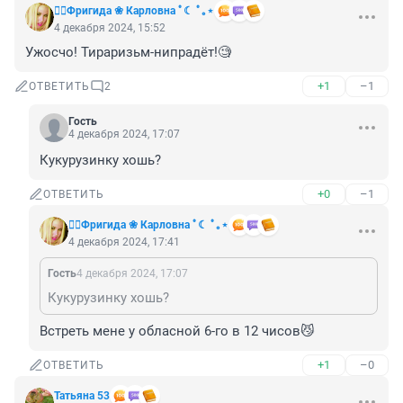
❤️‍🔥Фригида ❀ Карловна ﾟ☾ ﾟ｡⋆
4 декабря 2024, 15:52
Ужосчо! Тираризьм-нипрадёт!🧐
+1
–1
ОТВЕТИТЬ
2
Гость
4 декабря 2024, 17:07
Кукурузинку хошь?
+0
–1
ОТВЕТИТЬ
❤️‍🔥Фригида ❀ Карловна ﾟ☾ ﾟ｡⋆
4 декабря 2024, 17:41
Гость
4 декабря 2024, 17:07
Кукурузинку хошь?
Встреть мене у обласной 6-го в 12 чисов😼
+1
–0
ОТВЕТИТЬ
Татьяна 53