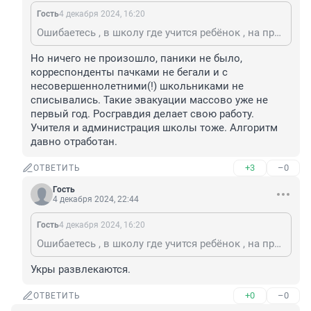
Гость
4 декабря 2024, 16:20
Ошибаетесь , в школу где учится ребёнок , на прошлой недели два раза Звонили . Говорили о теракте Приезжали Росгвардия , собаки Номера левые не Россия .
Но ничего не произошло, паники не было, 
корреспонденты пачками не бегали и с 
несовершеннолетними(!) школьниками не 
списывались. Такие эвакуации массово уже не 
первый год. Росгравдия делает свою работу. 
Учителя и администрация школы тоже. Алгоритм 
давно отработан.
+3
–0
ОТВЕТИТЬ
Гость
4 декабря 2024, 22:44
Гость
4 декабря 2024, 16:20
Ошибаетесь , в школу где учится ребёнок , на прошлой недели два раза Звонили . Говорили о теракте Приезжали Росгвардия , собаки Номера левые не Россия .
Укры развлекаются.
+0
–0
ОТВЕТИТЬ