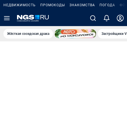
НЕДВИЖИМОСТЬ
ПРОМОКОДЫ
ЗНАКОМСТВА
ПОГОДА
ФО
Жёсткая соседская драка
Застройщики V