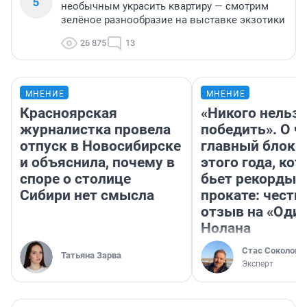
5
необычным украсить квартиру — смотрим
зелёное разнообразие на выставке экзотики
26 875
13
МНЕНИЕ
МНЕНИЕ
Красноярская
«Никого нельз
журналистка провела
победить». О ч
отпуск в Новосибирске
главный блокб
и объяснила, почему в
этого года, ко
споре о столице
бьет рекорды 
Сибири нет смысла
прокате: честн
отзыв на «Оди
Нолана
Стас Соколов
Татьяна Зарва
Эксперт