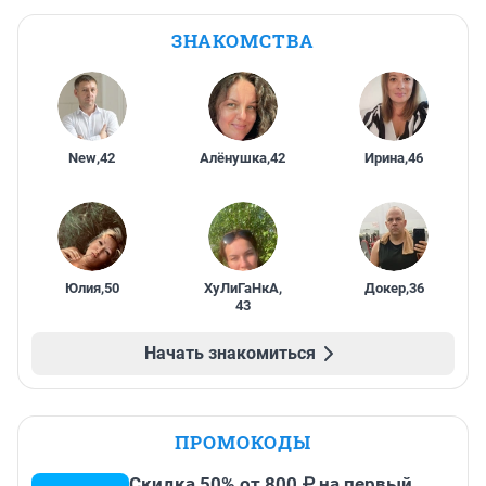
ЗНАКОМСТВА
New
,
42
Алёнушка
,
42
Ирина
,
46
Юлия
,
50
ХуЛиГаНкА
,
Докер
,
36
43
Начать знакомиться
ПРОМОКОДЫ
Скидка 50% от 800 ₽ на первый