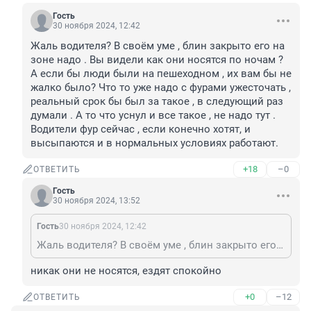
Гость
30 ноября 2024, 12:42
Жаль водителя? В своём уме , блин закрыто его на 
зоне надо . Вы видели как они носятся по ночам ? 
А если бы люди были на пешеходном , их вам бы не 
жалко было? Что то уже надо с фурами ужесточать , 
реальный срок бы был за такое , в следующий раз 
думали . А то что уснул и все такое , не надо тут . 
Водители фур сейчас , если конечно хотят, и 
высыпаются и в нормальных условиях работают.
+18
–0
ОТВЕТИТЬ
Гость
30 ноября 2024, 13:52
Гость
30 ноября 2024, 12:42
Жаль водителя? В своём уме , блин закрыто его на зоне надо . Вы видели как они носятся по ночам ? А если бы люди были на пешеходном , их вам бы не жалко было? Что то уже надо с фурами ужесточать , реальный срок бы был за такое , в следующий раз думали . А то что уснул и все такое , не надо тут . Водители фур сейчас , если конечно хотят, и высыпаются и в нормальных условиях работают.
никак они не носятся, ездят спокойно
+0
–12
ОТВЕТИТЬ