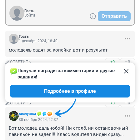
Гость
Войти
Отправить
Гость
1 декабря 2024, 18:40
молодёжь садят за копейки вот и результат
+0
–0
ОТВЕТИТЬ
Получай награды за комментарии и другие 
Гость
30 ноября 2024, 23:58
задания!
Чо с маслом? Масло вёз на маслозавод? Оно теперь 
Подробнее в профиле
снова подорожает?
+0
–0
ОТВЕТИТЬ
веснушка
30 ноября 2024, 22:37
Вот молодец дальнобой! Ни столб, ни остановочный 
павильон не задел!!! Класс водителя виден сразу...