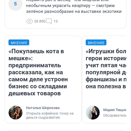
5
необычным украсить квартиру — смотрим
зелёное разнообразие на выставке экзотики
26 850
13
МНЕНИЕ
МНЕНИЕ
«Покупаешь кота в
«Игрушки боль
мешке»:
герои истории»
предприниматель
учит пятая час
рассказала, как на
популярной де
самом деле устроен
франшизы и п
бизнес со складами
она полезна в
дешевых товаров
Наталья Шорохова
Мария Тищенк
Открыла кофейную точку на
Обозреватель
деньги соцразвития