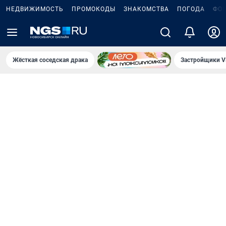
НЕДВИЖИМОСТЬ
ПРОМОКОДЫ
ЗНАКОМСТВА
ПОГОДА
ФО
Жёсткая соседская драка
Застройщики V