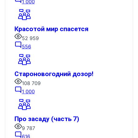
1 000
Красотой мир спасется
52 959
556
Староновогодний дозор!
108 709
1 000
Про засаду (часть 7)
9 787
616