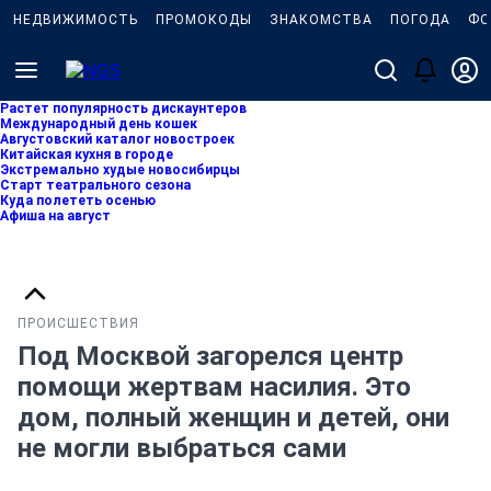
НЕДВИЖИМОСТЬ
ПРОМОКОДЫ
ЗНАКОМСТВА
ПОГОДА
ФО
Растет популярность дискаунтеров
Международный день кошек
Августовский каталог новостроек
Китайская кухня в городе
Экстремально худые новосибирцы
Старт театрального сезона
Куда полететь осенью
Афиша на август
ПРОИСШЕСТВИЯ
Под Москвой загорелся центр
помощи жертвам насилия. Это
дом, полный женщин и детей, они
не могли выбраться сами