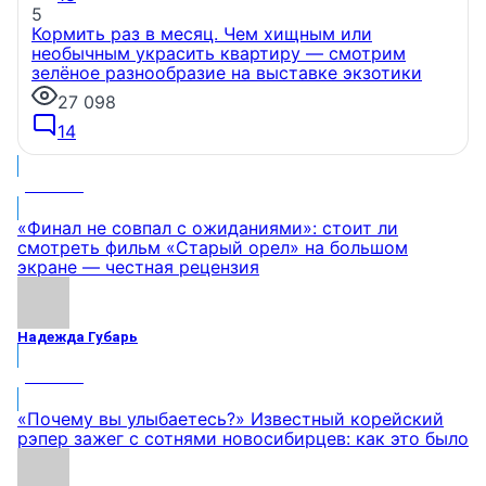
5
Кормить раз в месяц. Чем хищным или
необычным украсить квартиру — смотрим
зелёное разнообразие на выставке экзотики
27 098
14
МНЕНИЕ
«Финал не совпал с ожиданиями»: стоит ли
смотреть фильм «Старый орел» на большом
экране — честная рецензия
Надежда Губарь
МНЕНИЕ
«Почему вы улыбаетесь?» Известный корейский
рэпер зажег с сотнями новосибирцев: как это было