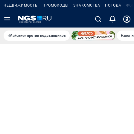
НЕДВИЖИМОСТЬ
ПРОМОКОДЫ
ЗНАКОМСТВА
ПОГОДА
ФО
«Майские» против подставщиков
Налог 