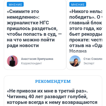
МНЕНИЕ
МНЕНИЕ
«Снимите это
«Никого нельз
немедленно»:
победить». О ч
журналистке НГС
главный блокб
пришлось раздеться,
этого года, ко
чтобы попасть в суд, —
бьет рекорды 
на что можно пойти
прокате: честн
ради новости
отзыв на «Оди
Нолана
Анастасия Хрипушина
Стас Соколов
Корреспондент
Эксперт
РЕКОМЕНДУЕМ
«Не привози их мне в третий раз».
Читинец 40 лет разводит голубей,
которые всегда к нему возвращаются