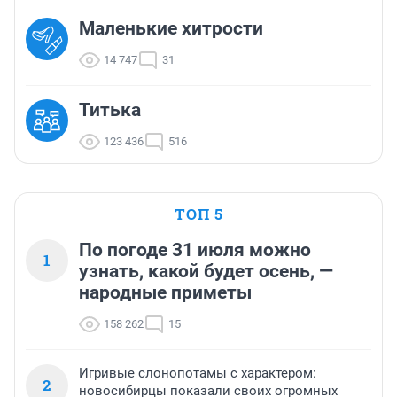
Маленькие хитрости
14 747
31
Титька
123 436
516
ТОП 5
По погоде 31 июля можно
1
узнать, какой будет осень, —
народные приметы
158 262
15
Игривые слонопотамы с характером:
2
новосибирцы показали своих огромных