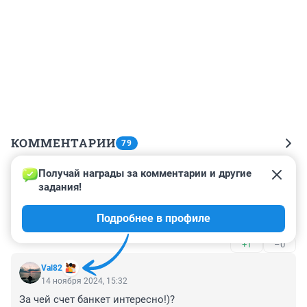
КОММЕНТАРИИ
79
Получай награды за комментарии и другие 
Гость
14 ноября 2024, 16:11
задания!
Как уголовников ловят, а они за правдой пошли, 
Подробнее в профиле
думали может помогут,
+1
–0
Val82
14 ноября 2024, 15:32
За чей счет банкет интересно!)?