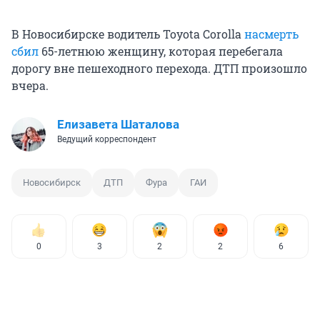
В Новосибирске водитель Toyota Corolla
насмерть
сбил
65-летнюю женщину, которая перебегала
дорогу вне пешеходного перехода. ДТП произошло
вчера.
Елизавета Шаталова
Ведущий корреспондент
Новосибирск
ДТП
Фура
ГАИ
0
3
2
2
6