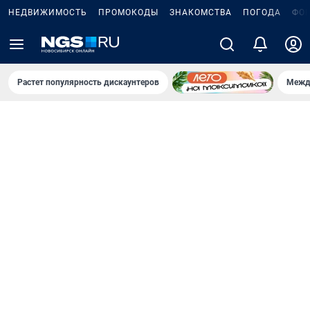
НЕДВИЖИМОСТЬ
ПРОМОКОДЫ
ЗНАКОМСТВА
ПОГОДА
ФО
Растет популярность дискаунтеров
Межд