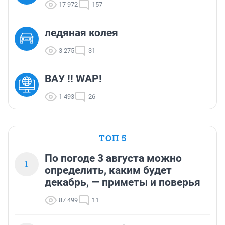
17 972
157
ледяная колея
3 275
31
ВАУ !! WAP!
1 493
26
ТОП 5
По погоде 3 августа можно
1
определить, каким будет
декабрь, — приметы и поверья
87 499
11