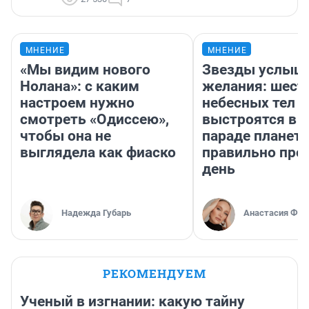
МНЕНИЕ
МНЕНИЕ
«Мы видим нового
Звезды услыш
Нолана»: с каким
желания: шест
настроем нужно
небесных тел
смотреть «Одиссею»,
выстроятся в 
чтобы она не
параде планет 
выглядела как фиаско
правильно про
день
Надежда Губарь
Анастасия Фил
РЕКОМЕНДУЕМ
Ученый в изгнании: какую тайну