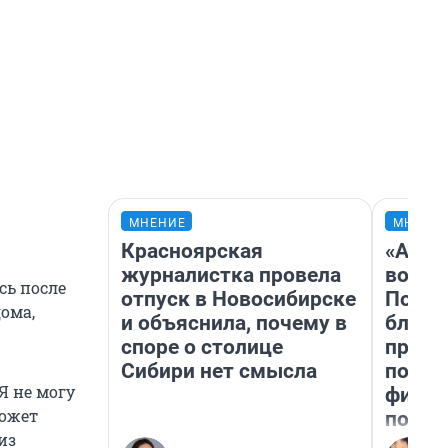
МНЕНИЕ
МНЕНИ
Красноярская
«Анал
журналистка провела
вот ч
сь после
отпуск в Новосибирске
Почем
ома,
и объяснила, почему в
блокб
споре о столице
прова
Сибири нет смысла
повто
Я не могу
фильм
может
полны
из