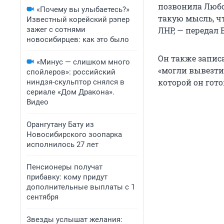
позвонила Любо
«Почему вы улыбаетесь?»
такую мысль, чт
Известный корейский рэпер
зажег с сотнями
ЛНР, — передал 
новосибирцев: как это было
Он также записа
«Минус — слишком много
«могли вывезти 
спойлеров»: российский
которой он гот
ниндзя-скульптор снялся в
сериале «Дом Дракона».
Видео
Орангутану Бату из
Новосибирского зоопарка
исполнилось 27 лет
Пенсионеры получат
прибавку: кому придут
дополнительные выплаты с 1
сентября
Звезды услышат желания: