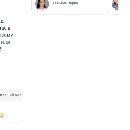
Татьяна Зарва
ди
час в
потому
л или
!
павший человек
0