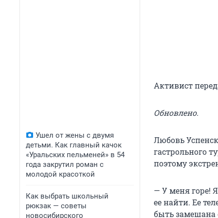
Активист переда
Обновлено.
Ушел от жены с двумя
Любовь Успенск
детьми. Как главный качок
гастрольного т
«Уральских пельменей» в 54
поэтому экстре
года закрутил роман с
молодой красоткой
— У меня горе! 
Как выбрать школьный
ее найти. Ее те
рюкзак — советы
быть замешана с
новосибирского