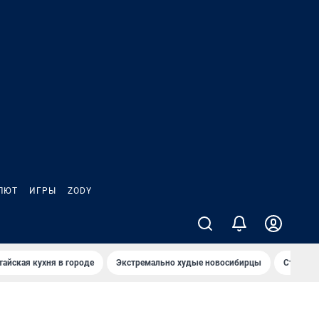
ЛЮТ
ИГРЫ
ZODY
тайская кухня в городе
Экстремально худые новосибирцы
Старт те