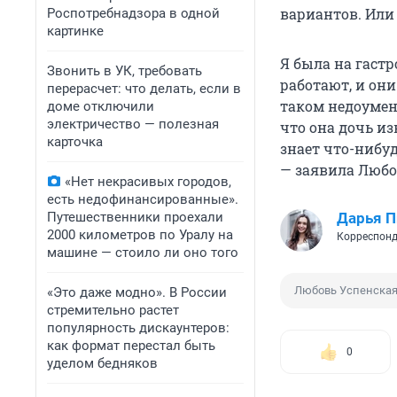
вариантов. Или 
Роспотребнадзора в одной
картинке
Я была на гастр
Звонить в УК, требовать
работают, и они
перерасчет: что делать, если в
таком недоумени
доме отключили
электричество — полезная
что она дочь из
карточка
знает что-нибу
— заявила Люб
«Нет некрасивых городов,
есть недофинансированные».
Путешественники проехали
Дарья П
2000 километров по Уралу на
Корреспонд
машине — стоило ли оно того
Любовь Успенска
«Это даже модно». В России
стремительно растет
популярность дискаунтеров:
как формат перестал быть
0
уделом бедняков