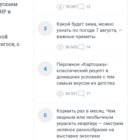
пускаем
78 097
12
НР и
Какой будет зима, можно
3
узнать по погоде 7 августа, —
кой
важные приметы
егося, о
56 603
14
Пирожное «Картошка»:
4
классический рецепт в
домашних условиях с тем
самым вкусом из детства
30 931
17
Кормить раз в месяц. Чем
5
хищным или необычным
украсить квартиру — смотрим
зелёное разнообразие на
выставке экзотики