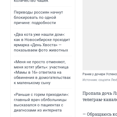
количество чашек
Переводы россиян начнут
блокировать по одной
причине: подробности
«Два кота уже нашли дом»:
как в Новосибирске проходит
ярмарка «День Хвоста» —
показываем фото животных
«Меня не просто отменяют,
меня хотят убить»: участница
«Мамы в 16» ответила на
Ранее у дочери Успен
обвинения в домогательствах
Источник: 
соцсети Лю
к маленькому сыну
Пропала дочь Л
«Раньше с горем приходили»:
телеграм-канал
главный врач облбольницы
высказался о пациентах с
диагнозами из интернета
— Обращаюсь ко