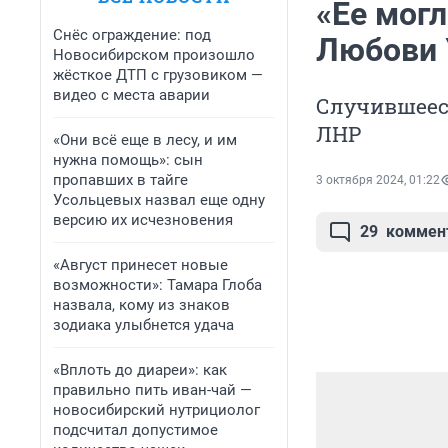
«Ее могл
Снёс ограждение: под
Любови 
Новосибирском произошло
жёсткое ДТП с грузовиком —
видео с места аварии
Случившеес
ЛНР
«Они всё еще в лесу, и им
нужна помощь»: сын
пропавших в тайге
3 октября 2024, 01:22
Усольцевых назвал еще одну
версию их исчезновения
29
коммен
«Август принесет новые
возможности»: Тамара Глоба
назвала, кому из знаков
зодиака улыбнется удача
«Вплоть до диареи»: как
правильно пить иван-чай —
новосибирский нутрициолог
подсчитал допустимое