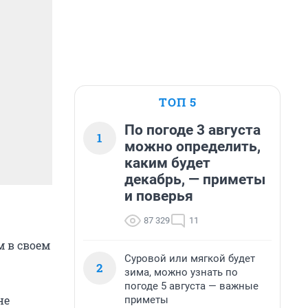
ТОП 5
По погоде 3 августа
1
можно определить,
каким будет
декабрь, — приметы
и поверья
87 329
11
м в своем
Суровой или мягкой будет
2
зима, можно узнать по
погоде 5 августа — важные
не
приметы