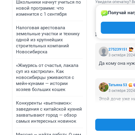
Школьники начнут учиться по
Увидели опечатку? В
новой программе: что
Получай наг
изменится с 1 сентября
Налоговая арестовала
КОММЕНТАР
земельные участки и технику
одной из крупнейших
строительных компаний
275239151
Новосибирска
3 октября 2024
Да кому она нуж
«Жмурясь от счастья, лакала
суп из кастрюли». Как
новосибирцы уживаются с
мейн-кунами — истории
Татьяна 53
хозяев больших кошек
3 октября 2024
Этой доче уже н
Конкуренты «вьетнамок»:
заведения с китайской кухней
захватывают город — обзор
самых интересных новинок
Миссия — найти работу. О чем