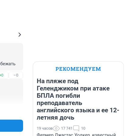
сбежать
РЕКОМЕНДУЕМ
+0
–0
На пляже под
Геленджиком при атаке
БПЛА погибли
преподаватель
английского языка и ее 12-
+1
–0
летняя дочь
19 часов
17 741
10
Фермер Джастас Уолкер, известный