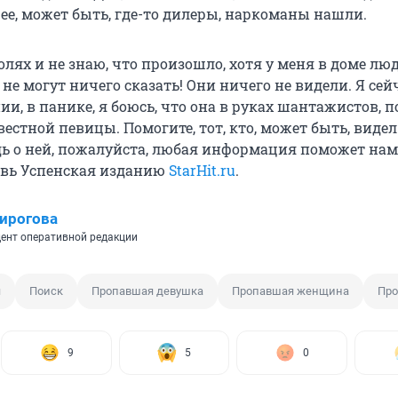
ее, может быть, где-то дилеры, наркоманы нашли.
олях и не знаю, что произошло, хотя у меня в доме лю
 не могут ничего сказать! Они ничего не видели. Я сей
и, в панике, я боюсь, что она в руках шантажистов, 
вестной певицы. Помогите, тот, кто, может быть, виде
дь о ней, пожалуйста, любая информация поможет нам
овь Успенская изданию
StarHit.ru
.
ирогова
ент оперативной редакции
я
Поиск
Пропавшая девушка
Пропавшая женщина
Про
9
5
0