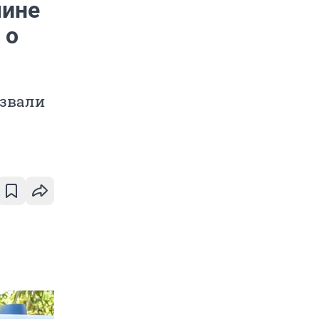
чине
 о
ызвали