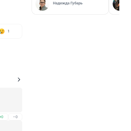
Надежда Губарь
1
+0
–0