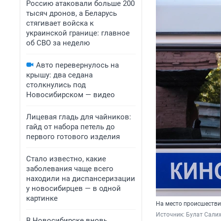
Россию атаковали больше 200
тысяч дронов, а Беларусь
стягивает войска к
украинской границе: главное
об СВО за неделю
Авто перевернулось на
крышу: два седана
столкнулись под
Новосибирском — видео
Лицевая гладь для чайников:
гайд от набора петель до
первого готового изделия
Стало известно, какие
заболевания чаще всего
находили на диспансеризации
у новосибирцев — в одной
картинке
На место происшестви
Источник: 
Булат Салих
В Новосибирске вновь