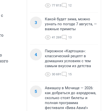
77 813
12
 с
Какой будет зима, можно
3
узнать по погоде 7 августа, —
важные приметы
го
41 269
13
Пирожное «Картошка»:
4
о
классический рецепт в
ного
домашних условиях с тем
самым вкусом из детства
30 691
15
Авиашоу в Мочище — 2026:
5
как добраться до аэродрома,
сколько стоят билеты и
полная программа
фестиваля «Вива Авиа!»