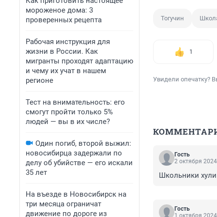
Как приготовить настоящее
мороженое дома: 3
Тогучин
Школ
проверенных рецепта
Рабочая инструкция для
жизни в России. Как
1
мигранты проходят адаптацию
и чему их учат в нашем
Увидели опечатку? В
регионе
Тест на внимательность: его
смогут пройти только 5%
людей — вы в их числе?
КОММЕНТАР
Один погиб, второй выжил:
новосибирца задержали по
Гость
2 октября 2024
делу об убийстве — его искали
35 лет
Школьники хули
На въезде в Новосибирск на
три месяца ограничат
Гость
движение по дороге из
1 октября 2024