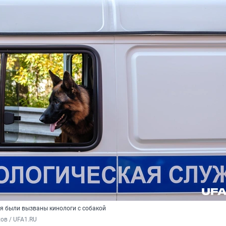
я были вызваны кинологи с собакой
ов / UFA1.RU