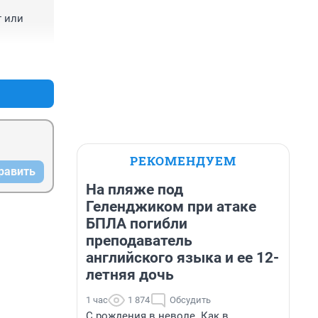
 или 
+0
–0
РЕКОМЕНДУЕМ
равить
На пляже под
Геленджиком при атаке
БПЛА погибли
преподаватель
английского языка и ее 12-
летняя дочь
1 час
1 874
Обсудить
С рождения в неволе. Как в