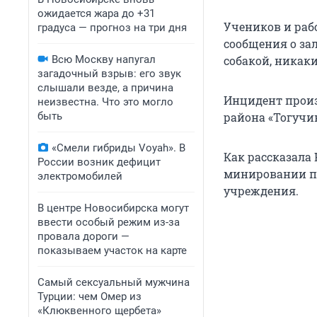
ожидается жара до +31
Учеников и раб
градуса — прогноз на три дня
сообщения о за
Всю Москву напугал
собакой, никак
загадочный взрыв: его звук
слышали везде, а причина
Инцидент произ
неизвестна. Что это могло
быть
района «Тогучи
«Смели гибриды Voyah». В
Как рассказала
России возник дефицит
минировании по
электромобилей
учреждения.
В центре Новосибирска могут
ввести особый режим из-за
провала дороги —
показываем участок на карте
Самый сексуальный мужчина
Турции: чем Омер из
«Клюквенного щербета»