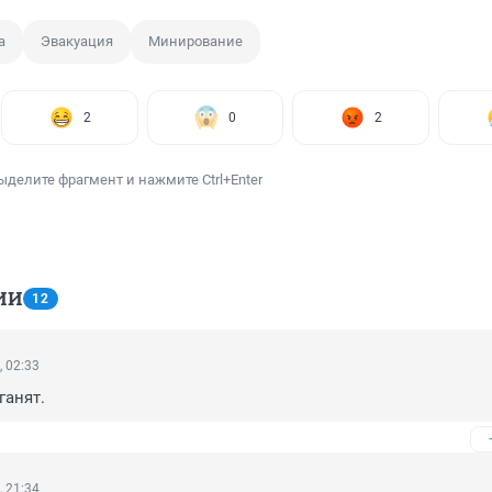
а
Эвакуация
Минирование
2
0
2
ыделите фрагмент и нажмите Ctrl+Enter
ИИ
12
, 02:33
ганят.
, 21:34