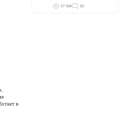
27 568
50
к.
ие
ботает в