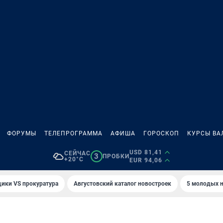
ФОРУМЫ
ТЕЛЕПРОГРАММА
АФИША
ГОРОСКОП
КУРСЫ ВА
USD 81,41
СЕЙЧАС
3
ПРОБКИ
+20°C
EUR 94,06
ики VS прокуратура
Августовский каталог новостроек
5 молодых н