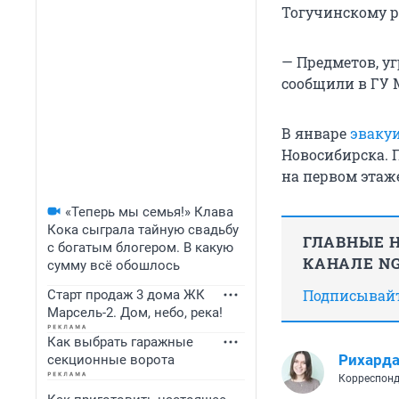
Тогучинскому р
— Предметов, у
сообщили в ГУ 
В январе
эваку
Новосибирска. 
на первом этаже
«Теперь мы семья!» Клава
Кока сыграла тайную свадьбу
ГЛАВНЫЕ Н
с богатым блогером. В какую
КАНАЛЕ NG
сумму всё обошлось
Подписывайте
Старт продаж 3 дома ЖК
Марсель-2. Дом, небо, река!
Как выбрать гаражные
Рихард
секционные ворота
Корреспонд