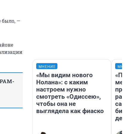
 было, —
айоне
нализации
МНЕНИЕ
МНЕНИ
«Мы видим нового
«Поку
ГРАМ-
Нолана»: с каким
мешке
настроем нужно
предп
смотреть «Одиссею»,
расска
чтобы она не
самом
выглядела как фиаско
бизне
дешев