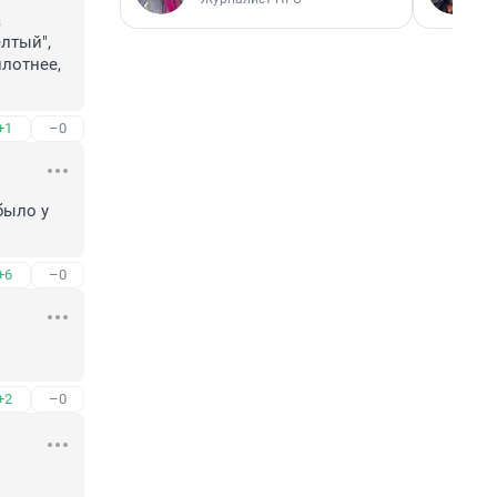
 
тый", 
лотнее, 
+1
–0
ыло у 
+6
–0
+2
–0