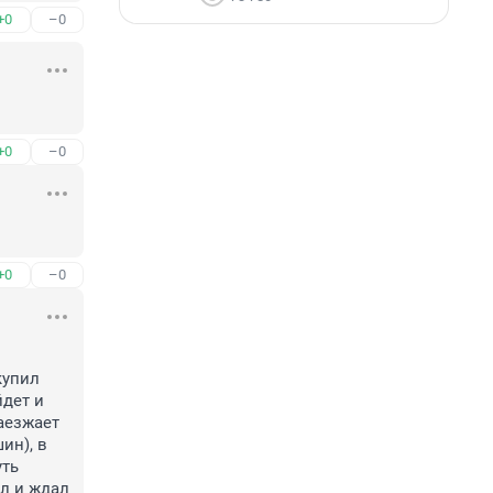
+0
–0
+0
–0
+0
–0
упил 
дет и 
аезжает 
н), в 
ть 
л и ждал 