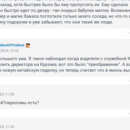
назад, хотя быстрее было бы ему пропустить ее. Ему сделали 
он быстро едет по двору - так покрыл бабулек матом. Возможно
р и магия Хавала поглотила только моего соседа, но что-то в
ину подороже и уже забывают, что они такие же люди.
eBestOfTheBest
2024, 13:33
большого ума. Я такое наблюдал когда водителя с служебной 
зить директора на Крузаке, вот это было "преображение". А в
е новую китайскую поделку, он теперь считает что в жизнь вы
24, 11:50
ой?переломы есть?
24, 11:30