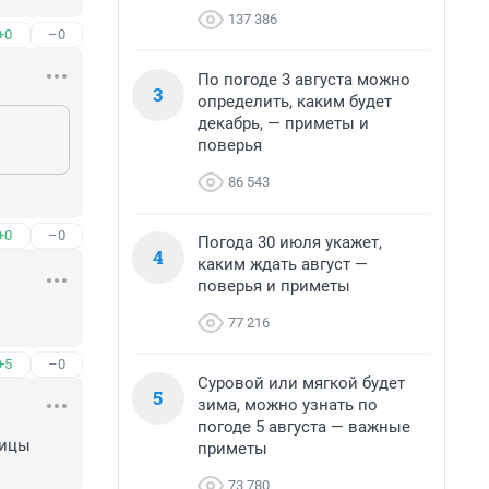
137 386
+0
–0
По погоде 3 августа можно
3
определить, каким будет
декабрь, — приметы и
поверья
86 543
+0
–0
Погода 30 июля укажет,
4
каким ждать август —
поверья и приметы
77 216
+5
–0
Суровой или мягкой будет
5
зима, можно узнать по
погоде 5 августа — важные
ицы 
приметы
73 780