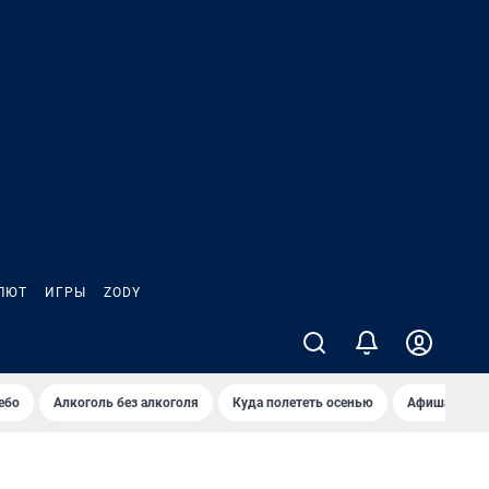
ЛЮТ
ИГРЫ
ZODY
ебо
Алкоголь без алкоголя
Куда полететь осенью
Афиша на ав