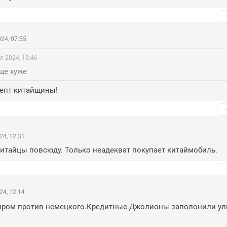
24, 07:55
я 2024, 13:46
ще хуже
адепт китайщины!
24, 12:31
итайцы повсюду. Только неадекват покупает китаймобиль.
24, 12:14
пром против немецкого.Кредитные Джолионы заполонили ул