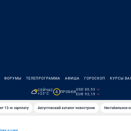
ФОРУМЫ
ТЕЛЕПРОГРАММА
АФИША
ГОРОСКОП
КУРСЫ ВА
USD 80,93
СЕЙЧАС
4
ПРОБКИ
+23°C
EUR 93,19
ет 13-ю зарплату
Августовский каталог новостроек
Нестабильное н