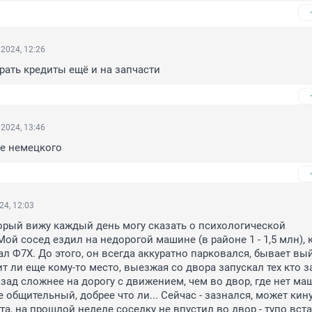
2024, 12:26
брать кредиты ещё и на запчасти
2024, 13:46
ше немецкого
24, 12:03
орый вижу каждый день могу сказать о психологической 
ой сосед ездил на недорогой машине (в районе 1 - 1,5 млн), к
ал Ф7Х. До этого, он всегда аккуратно парковался, бывает вый
т ли еще кому-то место, выезжая со двора запускал тех кто з
зад сложнее на дорогу с движением, чем во двор, где нет маши
общительный, добрее что ли... Сейчас - зазнался, может кину
та, на прошлой неделе соседку не впустил во двор - тупо вста