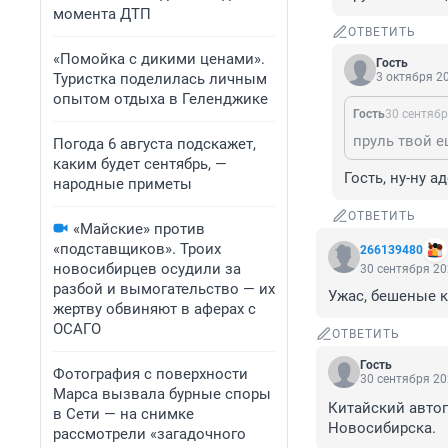
момента ДТП
ОТВЕТИТЬ
«Помойка с дикими ценами».
Гость
Туристка поделилась личным
3 октября 20
опытом отдыха в Геленджике
Гость
30 сентябр
пруль твой е
Погода 6 августа подскажет,
каким будет сентябрь, —
Гость, ну-ну 
народные приметы
ОТВЕТИТЬ
«Майские» против
«подставщиков». Троих
266139480
новосибирцев осудили за
30 сентября 20
разбой и вымогательство — их
Ужас, бешеные к
жертву обвиняют в аферах с
ОСАГО
ОТВЕТИТЬ
Гость
Фотография с поверхности
30 сентября 20
Марса вызвала бурные споры
Китайский авто
в Сети — на снимке
Новосибирска.
рассмотрели «загадочного