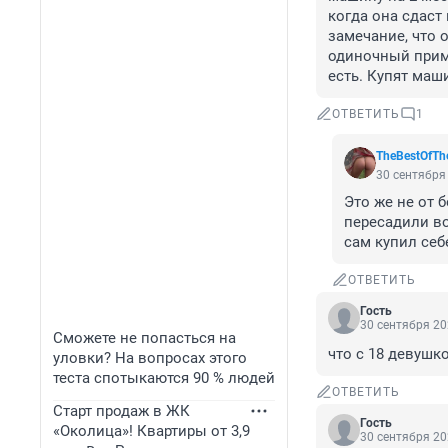
когда она сдаст 
замечание, что 
одиночный приме
есть. Купят маш
ОТВЕТИТЬ
1
TheBestOfTh
30 сентября 
Это же не от 
пересадили во
сам купил себ
ОТВЕТИТЬ
Гость
30 сентября 20
Сможете не попасться на
что с 18 девушк
уловки? На вопросах этого
теста спотыкаются 90 % людей
ОТВЕТИТЬ
Старт продаж в ЖК
Гость
«Околица»! Квартиры от 3,9
30 сентября 20