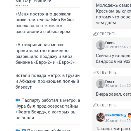
млн ₽ р. Родники
Молодежь самоза
Красном выключ
«Меня постоянно держали
потому что осве
ниже плинтуса»: Миа Бойка
чем днём...
рассказала о тяжелом
расставании с абьюзером
ОТВЕТИТЬ
Гость
«Антикризисная мера»:
30 сентября 20
правительство временно
Сейчас у владел
разрешило продажу и ввоз
бандосов из 90х
бензина «Евро-2» и «Евро-3»
ОТВЕТИТЬ
Встали поезда метро: в Грузии
и Абхазии произошел полный
Гость
30 сентября 20
блэкаут
Вчера хавал, сег
Паспарту работал в метро, а
ОТВЕТИТЬ
Фура был продюсером: тайны
«Форта Боярд», о которых вы
иккенхисацу
не знали
30 сентября 20
Таксист-мигрант