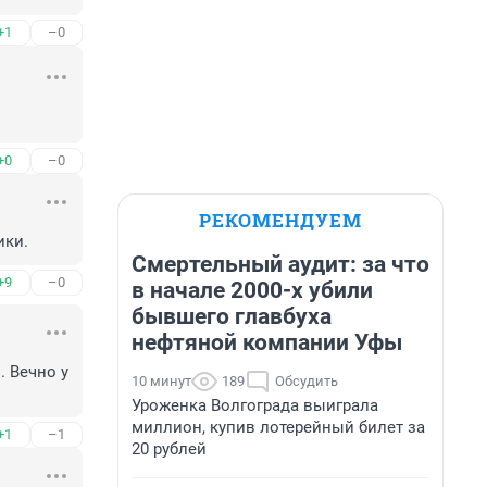
+1
–0
+0
–0
РЕКОМЕНДУЕМ
ики.
Смертельный аудит: за что
+9
–0
в начале 2000-х убили
бывшего главбуха
нефтяной компании Уфы
 Вечно у 
10 минут
189
Обсудить
Уроженка Волгограда выиграла
миллион, купив лотерейный билет за
+1
–1
20 рублей