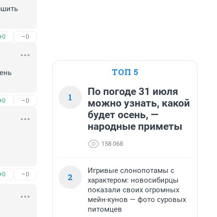
ршить 
+0
–0
ТОП 5
ень 
По погоде 31 июля
1
+0
–0
можно узнать, какой
будет осень, —
народные приметы
158 068
Игривые слонопотамы с
+0
–0
2
характером: новосибирцы
показали своих огромных
мейн-кунов — фото суровых
питомцев