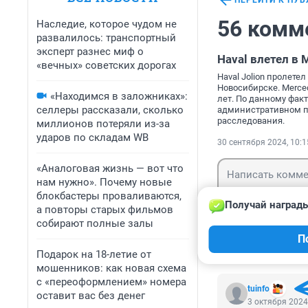
ПЕРЕЙТИ К ПУ
56 комм
Наследие, которое чудом не
развалилось: транспортный
эксперт разнес миф о
Haval влетел в 
«вечных» советских дорогах
Haval Jolion пролете
Новосибирске. Merce
«Находимся в заложниках»:
лет. По данному фак
селлеры рассказали, сколько
административном п
расследования.
миллионов потеряли из-за
ударов по складам WB
30 сентября 2024, 10:1
«Аналоговая жизнь — вот что
нам нужно». Почему новые
блокбастеры проваливаются,
Получай награды
а повторы старых фильмов
собирают полные залы
Гость
П
Войти
Подарок на 18-летие от
мошенников: как новая схема
с «переоформлением» номера
tuinfo
оставит вас без денег
3 октября 2024