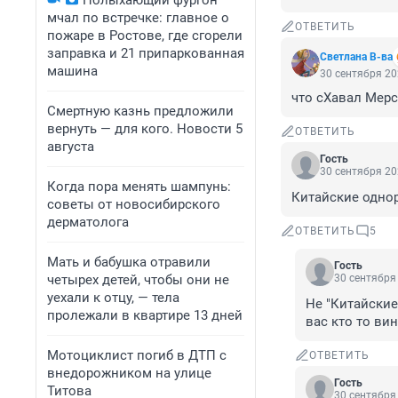
Полыхающий фургон
мчал по встречке: главное о
ОТВЕТИТЬ
пожаре в Ростове, где сгорели
заправка и 21 припаркованная
Светлана В-ва
машина
30 сентября 20
что сХавал Мерс
Смертную казнь предложили
вернуть — для кого. Новости 5
ОТВЕТИТЬ
августа
Гость
30 сентября 20
Когда пора менять шампунь:
Китайские одно
советы от новосибирского
дерматолога
ОТВЕТИТЬ
5
Мать и бабушка отравили
Гость
четырех детей, чтобы они не
30 сентября 
уехали к отцу, — тела
Не "Китайские
пролежали в квартире 13 дней
вас кто то ви
Мотоциклист погиб в ДТП с
ОТВЕТИТЬ
внедорожником на улице
Гость
Титова
30 сентября 