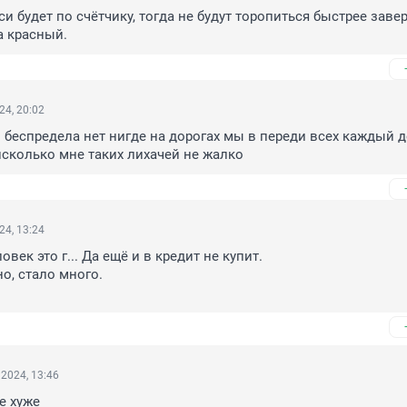
си будет по счётчику, тогда не будут торопиться быстрее заве
а красный.
24, 20:02
 беспредела нет нигде на дорогах мы в переди всех каждый д
исколько мне таких лихачей не жалко
24, 13:24
ек это г... Да ещё и в кредит не купит.

о, стало много.

2024, 13:46
е хуже