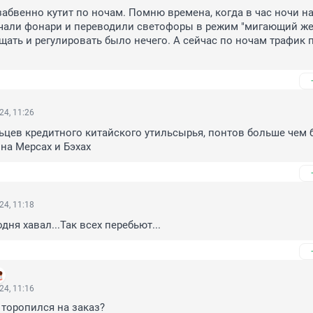
бвенно кутит по ночам. Помню времена, когда в час ночи на
али фонари и переводили светофоры в режим "мигающий жел
щать и регулировать было нечего. А сейчас по ночам трафик п
24, 11:26
ьцев кредитного китайского утильсырья, понтов больше чем б
 на Мерсах и Бэхах
24, 11:18
одня хавал...Так всех перебьют...
24, 11:16
 торопился на заказ?