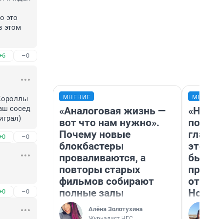
 это 
 этом 
+6
–0
МНЕНИЕ
МНЕНИ
Короллы 
аш сосед 
«Аналоговая жизнь —
«Нико
играл)
вот что нам нужно».
побед
Почему новые
главн
+0
–0
блокбастеры
этого
проваливаются, а
бьет 
повторы старых
прока
фильмов собирают
отзыв
полные залы
Нолан
+0
–0
Алёна Золотухина
Журналист НГС