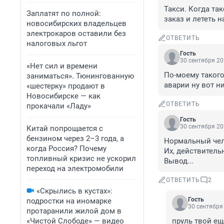
Такси. Когда так
Заплатят по полной:
заказ и лететь н
новосибирских владельцев
электрокаров оставили без
ОТВЕТИТЬ
налоговых льгот
Гость
30 сентября 20
«Нет сил и времени
По-моему такого
заниматься». Тюнингованную
аварии ну вот н
«шестерку» продают в
Новосибирске — как
ОТВЕТИТЬ
прокачали «Ладу»
Гость
30 сентября 20
Китай попрощается с
бензином через 2–3 года, а
Нормальный челов
когда Россия? Почему
Их, действительн
топливный кризис не ускорил
Вывод...
переход на электромобили
ОТВЕТИТЬ
2
«Скрылись в кустах»:
Гость
подростки на иномарке
30 сентября 
протаранили жилой дом в
«Чистой Слободе» — видео
пруль твой ещ