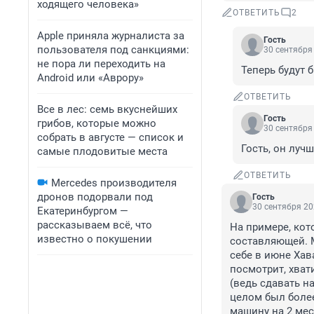
ходящего человека»
ОТВЕТИТЬ
2
Apple приняла журналиста за
Гость
пользователя под санкциями:
30 сентября 
не пора ли переходить на
Теперь будут 
Android или «Аврору»
ОТВЕТИТЬ
Все в лес: семь вкуснейших
Гость
грибов, которые можно
30 сентября 
собрать в августе — список и
Гость, он луч
самые плодовитые места
ОТВЕТИТЬ
Mercedes производителя
дронов подорвали под
Гость
30 сентября 20
Екатеринбургом —
рассказываем всё, что
На примере, кот
известно о покушении
составляющей. М
себе в июне Хав
посмотрит, хвати
(ведь сдавать на
целом был более 
машину на 2 мес