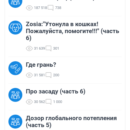
187 518
738
Zosia:"Утонула в кошках!
Пожалуйста, помогите!!!" (часть
6)
31 639
301
Где грань?
31 581
200
Про засаду (часть 6)
30 562
1 000
Дозор глобального потепления
(часть 5)