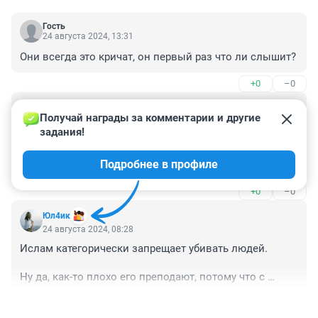
Гость
24 августа 2024, 13:31
Они всегда это кричат, он первый раз что ли слышит?
+0
–0
Гость
24 августа 2024, 12:16
Получай награды за комментарии и другие 
задания!
Муфтиев уважаемых надо бы всех на учет поставить 
самих, а то паства у них прикрывается их религией и 
Подробнее в профиле
при этом вытворяет такие дела. Почему нет ни 
одного случая, чтобы какие-то люди устраивали 
+0
–0
подобное, прикрываясь христианством, например?
Юл4ик
24 августа 2024, 08:28
Ислам категорически запрещает убивать людей.

Ну да, как-то плохо его преподают, потому что с 
каждый разом все больше и больше преступлений 
+0
–0
совершаются с этим вероисповеданием