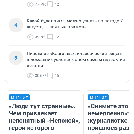
77 790
12
Какой будет зима, можно узнать по погоде 7
4
августа, — важные приметы
39 780
12
Пирожное «Картошка»: классический рецепт
5
в домашних условиях с тем самым вкусом из
детства
30 672
15
МНЕНИЕ
МНЕНИЕ
«Люди тут странные».
«Снимите это
Чем привлекает
немедленно»:
непонятный «Непокой»,
журналистке Н
герои которого
пришлось разд