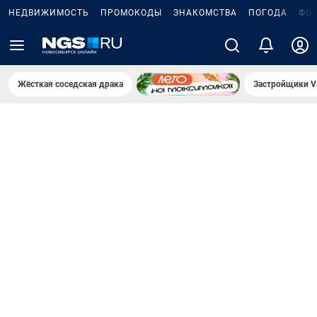
НЕДВИЖИМОСТЬ
ПРОМОКОДЫ
ЗНАКОМСТВА
ПОГОДА
ФО
Жёсткая соседская драка
Застройщики V