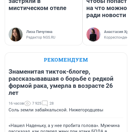
застряли в
чтобы попасть 
мистическом отеле
на что можно 
ради новости
Лиза Пичугина
Анастасия Хри
Редактор NGS.RU
Корреспондент
РЕКОМЕНДУЕМ
Знаменитая тикток-блогер,
рассказывавшая о борьбе с редкой
формой рака, умерла в возрасте 26
лет
16 часов
7 925
28
Соль земли забайкальской. Нижегородцевы
«Нашел Наденьку, а у нее пробита голова». Мужчина
рассказал, как потерял жену при атаке БПЛА в