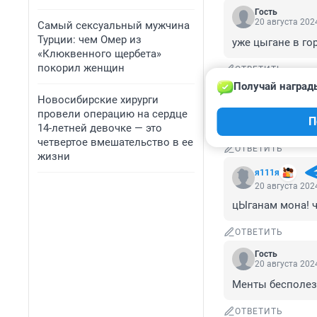
Гость
20 августа 2024
Самый сексуальный мужчина
Турции: чем Омер из
уже цыгане в го
«Клюквенного щербета»
покорил женщин
ОТВЕТИТЬ
Получай наград
Гость
Новосибирские хирурги
20 августа 2024
провели операцию на сердце
П
что там с гражд
14-летней девочке — это
четвертое вмешательство в ее
ОТВЕТИТЬ
жизни
я111я
20 августа 2024
цЫганам мона! ч
ОТВЕТИТЬ
Гость
20 августа 2024
Менты бесполезн
ОТВЕТИТЬ