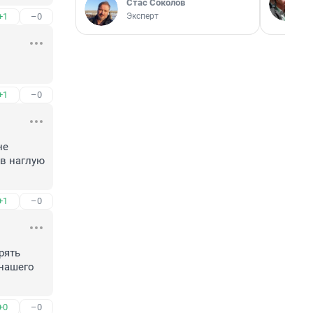
Стас Соколов
Эксперт
+1
–0
+1
–0
е 
в наглую 
+1
–0
ять 
нашего 
+0
–0