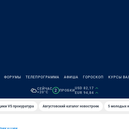
ФОРУМЫ
ТЕЛЕПРОГРАММА
АФИША
ГОРОСКОП
КУРСЫ ВА
USD 82,17
СЕЙЧАС
2
ПРОБКИ
+20°C
EUR 94,84
ики VS прокуратура
Августовский каталог новостроек
5 молодых н