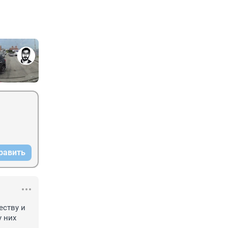
равить
ству и 
 них 