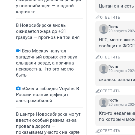
у новосибирцев — в одной
Цыган он и есть 
картинке
ОТВЕТИТЬ
В Новосибирске вновь
Гость
ожидается жара до +31
20 августа 2024
градуса — прогноз на три дня
НГС, место жите
сообщит в ФССП
Всю Москву напугал
загадочный взрыв: его звук
ОТВЕТИТЬ
слышали везде, а причина
Гость
неизвестна. Что это могло
20 августа 2024
быть
сколько заплат
«Смели гибриды Voyah». В
ОТВЕТИТЬ
России возник дефицит
электромобилей
Гость
20 августа 2024
Кто-то недалекий
В центре Новосибирска могут
по которым можн
ввести особый режим из-за
провала дороги —
ОТВЕТИТЬ
показываем участок на карте