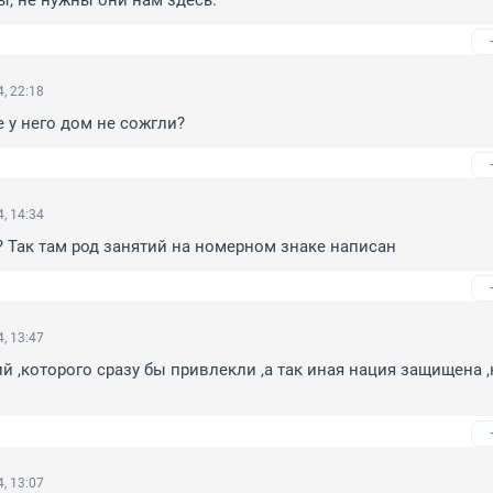
ы, не нужны они нам здесь.
, 22:18
е у него дом не сожгли?
, 14:34
 Так там род занятий на номерном знаке написан
, 13:47
й ,которого сразу бы привлекли ,а так иная нация защищена ,
, 13:07