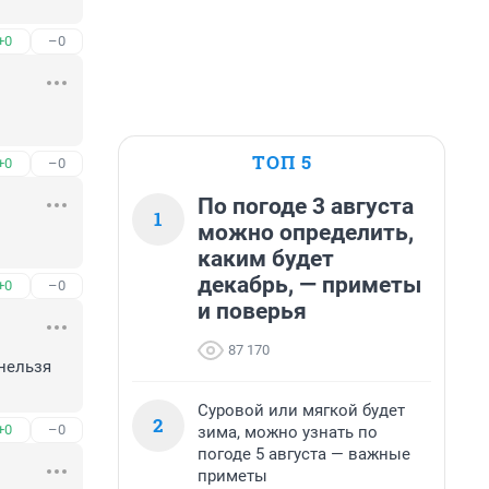
+0
–0
ТОП 5
+0
–0
По погоде 3 августа
1
можно определить,
каким будет
декабрь, — приметы
+0
–0
и поверья
87 170
нельзя 
Суровой или мягкой будет
2
+0
–0
зима, можно узнать по
погоде 5 августа — важные
приметы