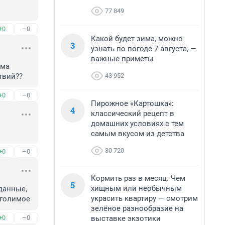
77 849
+0
–0
Какой будет зима, можно
3
узнать по погоде 7 августа, —
важные приметы
ма 
43 952
твий??
+0
–0
Пирожное «Картошка»:
4
классический рецепт в
домашних условиях с тем
самым вкусом из детства
30 720
+0
–0
Кормить раз в месяц. Чем
5
хищным или необычным
данные, 
украсить квартиру — смотрим
 голимое
зелёное разнообразие на
выставке экзотики
+0
–0