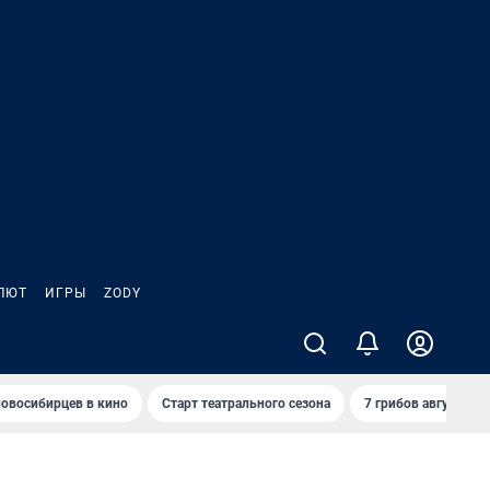
ЛЮТ
ИГРЫ
ZODY
овосибирцев в кино
Старт театрального сезона
7 грибов августа