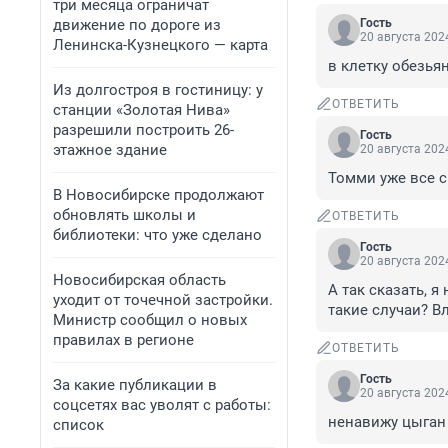
три месяца ограничат
движение по дороге из
Гость
20 августа 2024
Ленинска-Кузнецкого — карта
в клетку обезьян
Из долгостроя в гостиницу: у
ОТВЕТИТЬ
станции «Золотая Нива»
разрешили построить 26-
Гость
этажное здание
20 августа 2024
Томми уже все с
В Новосибирске продолжают
обновлять школы и
ОТВЕТИТЬ
библиотеки: что уже сделано
Гость
20 августа 2024
Новосибирская область
А так сказать, я
уходит от точечной застройки.
такие случаи? В
Министр сообщил о новых
правилах в регионе
ОТВЕТИТЬ
Гость
За какие публикации в
20 августа 2024
соцсетях вас уволят с работы:
ненавижу цыган
список