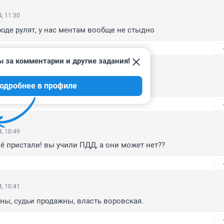
, 11:30
роде рулят, у нас ментам вообще не стыдно
ы за комментарии и другие задания!
, 11:04
одробнее в профиле
анством и отметкой в военкомате?
, 10:49
ё пристали! вы учили ПДД, а они может нет??
, 10:41
ы, судьи продажны, власть воровская.