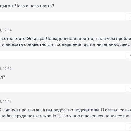
цыган. Чего с него взять?
, 12:34
льства этого Эльдара Лошадовича известно, так в чем пробле
 и выехать совместно для совершения исполнительных дейс
, 12:20
ил?
, 11:44
 ляпнул про цыган, а вы радостно подхватили. В статье есть 
о без труда понять who is it. Но у вас в котелках невежество