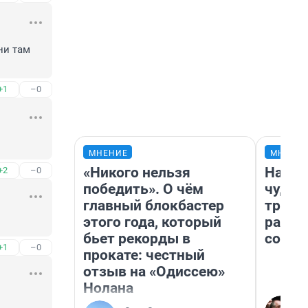
и там 
+1
–0
МНЕНИЕ
МНЕНИ
«Никого нельзя
Насле
+2
–0
победить». О чём
чудом
главный блокбастер
транс
этого года, который
разне
бьет рекорды в
совет
+1
–0
прокате: честный
отзыв на «Одиссею»
Нолана