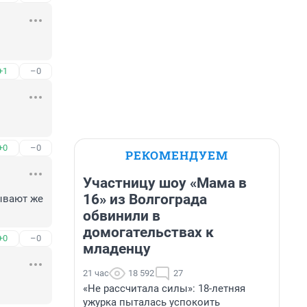
+1
–0
+0
–0
РЕКОМЕНДУЕМ
Участницу шоу «Мама в
16» из Волгограда
ывают же 
обвинили в
домогательствах к
+0
–0
младенцу
21 час
18 592
27
«Не рассчитала силы»: 18-летняя
ужурка пыталась успокоить