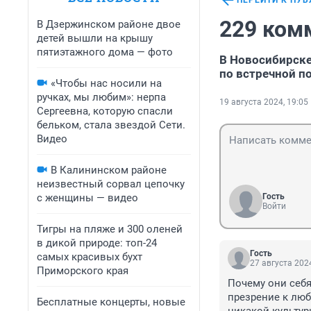
ПЕРЕЙТИ К ПУ
229 ком
В Дзержинском районе двое
детей вышли на крышу
пятиэтажного дома — фото
В Новосибирске 
по встречной п
«Чтобы нас носили на
ручках, мы любим»: нерпа
19 августа 2024, 19:05
Сергеевна, которую спасли
бельком, стала звездой Сети.
Видео
В Калининском районе
неизвестный сорвал цепочку
с женщины — видео
Гость
Войти
Тигры на пляже и 300 оленей
в дикой природе: топ-24
Гость
самых красивых бухт
27 августа 2024
Приморского края
Почему они себя
презрение к люб
Бесплатные концерты, новые