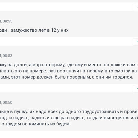
, 08:55
ди . замужество лет в 12 у них
, 08:53
у за долги, а вора в тюрьму, где ему и место. он даже и сам н
авать это на номере. раз вор значит в тюрьму, а то смотри-ка 
ми, этот номер должен быть позорным, а они им гордятся.
, 08:50
ьце в пушку. их надо всех до одного трудоустраивать и провер
д. и садить, садить и еще раз садить, тогда и выветрятся из 
 с трудом вспоминать их будем.