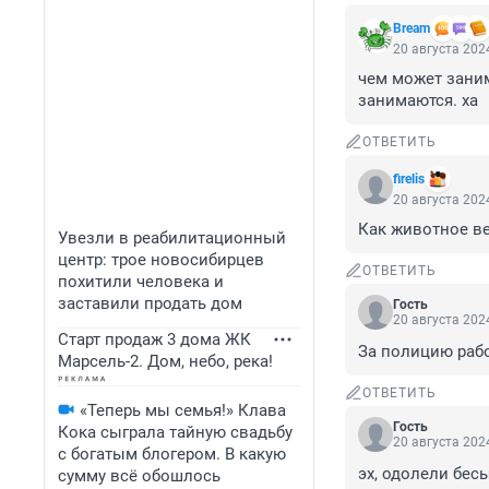
Bream
20 августа 2024
чем может заним
занимаются. ха
ОТВЕТИТЬ
firelis
20 августа 2024
Как животное ве
Увезли в реабилитационный
центр: трое новосибирцев
ОТВЕТИТЬ
похитили человека и
заставили продать дом
Гость
20 августа 2024
Старт продаж 3 дома ЖК
За полицию рабо
Марсель-2. Дом, небо, река!
ОТВЕТИТЬ
«Теперь мы семья!» Клава
Гость
Кока сыграла тайную свадьбу
20 августа 2024
с богатым блогером. В какую
эх, одолели бес
сумму всё обошлось