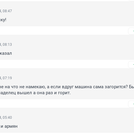
, 08:47
ку!
, 08:13
казал
, 07:19
 не на что не намекаю, а если вдруг машина сама загорится? Б
ладелец вышел а она раз и горит.
, 05:40
 и армян