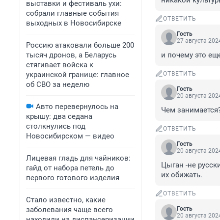
никакой культур
выставки и фестиваль ухи:
собрали главные события
ОТВЕТИТЬ
выходных в Новосибирске
Гость
27 августа 2024
Россию атаковали больше 200
тысяч дронов, а Беларусь
и почему это ещ
стягивает войска к
украинской границе: главное
ОТВЕТИТЬ
об СВО за неделю
Гость
20 августа 2024
Авто перевернулось на
Чем занимается?
крышу: два седана
столкнулись под
ОТВЕТИТЬ
Новосибирском — видео
Гость
20 августа 2024
Лицевая гладь для чайников:
Цыган -не русски
гайд от набора петель до
их обижать.
первого готового изделия
ОТВЕТИТЬ
Стало известно, какие
заболевания чаще всего
Гость
20 августа 2024
находили на диспансеризации