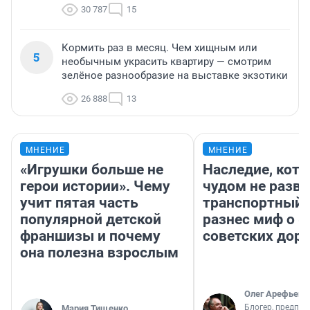
30 787
15
Кормить раз в месяц. Чем хищным или
5
необычным украсить квартиру — смотрим
зелёное разнообразие на выставке экзотики
26 888
13
МНЕНИЕ
МНЕНИЕ
«Игрушки больше не
Наследие, кото
герои истории». Чему
чудом не разва
учит пятая часть
транспортный 
популярной детской
разнес миф о 
франшизы и почему
советских доро
она полезна взрослым
Олег Арефьев
Блогер, предпри
Мария Тищенко