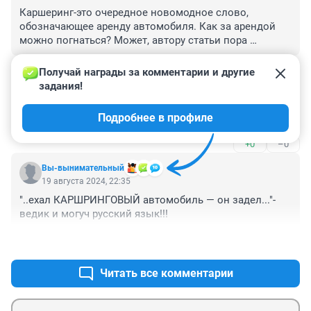
Каршеринг-это очередное новомодное слово, 
обозначающее аренду автомобиля. Как за арендой 
можно погнаться? Может, автору статьи пора 
показаться медикам?
+0
–0
Получай награды за комментарии и другие 
задания!
Гость
20 августа 2024, 01:32
Подробнее в профиле
а полиции так и не было
+0
–0
Вы-вынимательный
19 августа 2024, 22:35
"..ехал КАРШРИНГОВЫЙ автомобиль — он задел..."- 
ведик и могуч русский язык!!!
+0
–0
Читать все комментарии