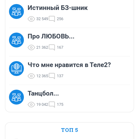
Истинный БЗ-шник
32 549
256
Про ЛЮБОВЬ...
21 362
167
Что мне нравится в Теле2?
12 365
137
Танцбол...
19 042
175
ТОП 5