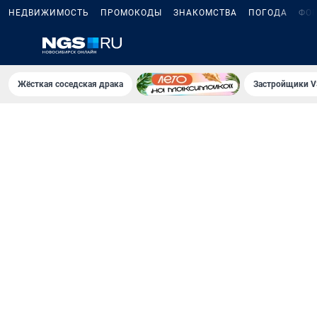
НЕДВИЖИМОСТЬ
ПРОМОКОДЫ
ЗНАКОМСТВА
ПОГОДА
ФО
Жёсткая соседская драка
Застройщики V