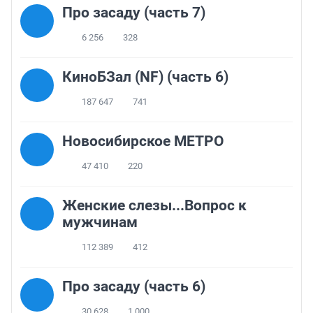
Про засаду (часть 7)
6 256
328
КиноБЗал (NF) (часть 6)
187 647
741
Новосибирское МЕТРО
47 410
220
Женские слезы...Вопрос к
мужчинам
112 389
412
Про засаду (часть 6)
30 628
1 000