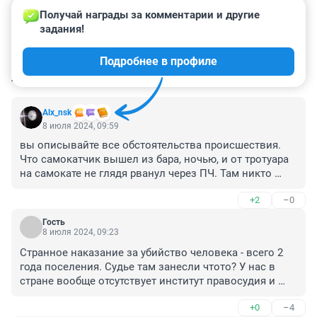
Получай награды за комментарии и другие 
задания!
Подробнее в профиле
КОММЕНТАРИИ
97
Alx_nsk
8 июля 2024, 09:59
вы описывайте все обстоятельства происшествия. 
Что самокатчик вышел из бара, ночью, и от тротуара 
на самокате не глядя рванул через ПЧ. Там никто 
среагировать бы не смог! 

+2
–0
Да еще плюсом наши лукавые ПДД - +20км/ч не 
наказываются, но в случае чего - сразу отягчающее.
Гость
8 июля 2024, 09:23
Странное наказание за убийство человека - всего 2 
года поселения. Судье там занесли чтото? У нас в 
стране вообще отсутствует институт правосудия и 
принцип неотвратимости наказания? Справедливого 
+0
–4
наказания. В данном случае 2 года это не наказание, 