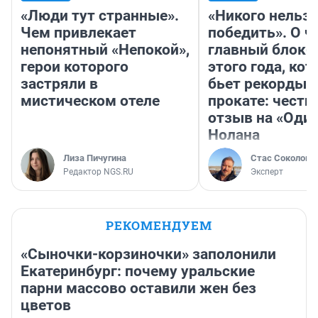
«Люди тут странные».
«Никого нельз
Чем привлекает
победить». О ч
непонятный «Непокой»,
главный блокб
герои которого
этого года, ко
застряли в
бьет рекорды 
мистическом отеле
прокате: честн
отзыв на «Оди
Нолана
Лиза Пичугина
Стас Соколов
Редактор NGS.RU
Эксперт
РЕКОМЕНДУЕМ
«Сыночки-корзиночки» заполонили
Екатеринбург: почему уральские
парни массово оставили жен без
цветов