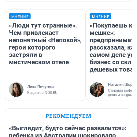
МНЕНИЕ
МНЕНИЕ
«Люди тут странные».
«Покупаешь ко
Чем привлекает
мешке»:
непонятный «Непокой»,
предпринимат
герои которого
рассказала, как
застряли в
самом деле ус
мистическом отеле
бизнес со скл
дешевых това
Наталья Шорох
Лиза Пичугина
Открыла кофейн
Редактор NGS.RU
деньги соцразв
РЕКОМЕНДУЕМ
«Выглядит, будто сейчас развалится»:
ребенка из Австралии шокировало