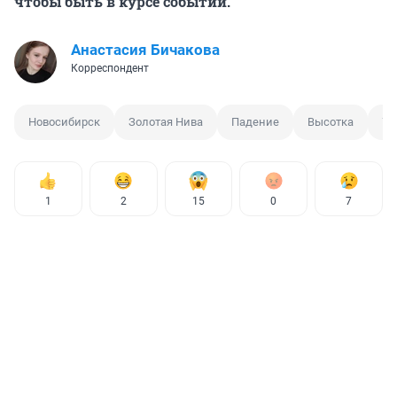
чтобы быть в курсе событий.
Анастасия Бичакова
Корреспондент
Новосибирск
Золотая Нива
Падение
Высотка
Ул
1
2
15
0
7