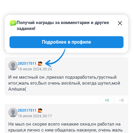
Получай награды за комментарии и другие 
задания!
Подробнее в профиле
КОММЕНТАРИИ
69
282517511
18 июля 2024, 00:24
И не местный он ,приехал подзаработать,грустный 
итог,жаль его,был очень весёлый, всегда шутил,мой 
Алёшка(
+0
–0
282517511
18 июля 2024, 00:17
Не мыл он скорее всего никакие окна,он работал на 
крыше,я лично с ним общалась накануне, очень жаль 