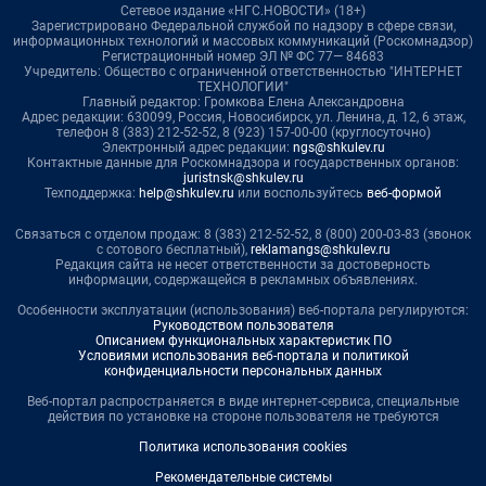
Сетевое издание «НГС.НОВОСТИ» (18+)
Зарегистрировано Федеральной службой по надзору в сфере связи,
информационных технологий и массовых коммуникаций (Роскомнадзор)
Регистрационный номер ЭЛ № ФС 77— 84683
Учредитель: Общество с ограниченной ответственностью "ИНТЕРНЕТ
ТЕХНОЛОГИИ"
Главный редактор: Громкова Елена Александровна
Адрес редакции: 630099, Россия, Новосибирск, ул. Ленина, д. 12, 6 этаж,
телефон 8 (383) 212-52-52, 8 (923) 157-00-00 (круглосуточно)
Электронный адрес редакции:
ngs@shkulev.ru
Контактные данные для Роскомнадзора и государственных органов:
juristnsk@shkulev.ru
Техподдержка:
help@shkulev.ru
или воспользуйтесь
веб-формой
Связаться с отделом продаж: 8 (383) 212-52-52, 8 (800) 200-03-83 (звонок
с сотового бесплатный),
reklamangs@shkulev.ru
Редакция сайта не несет ответственности за достоверность
информации, содержащейся в рекламных объявлениях.
Особенности эксплуатации (использования) веб-портала регулируются:
Руководством пользователя
Описанием функциональных характеристик ПО
Условиями использования веб-портала и политикой
конфиденциальности персональных данных
Веб-портал распространяется в виде интернет-сервиса, специальные
действия по установке на стороне пользователя не требуются
Политика использования cookies
Рекомендательные системы