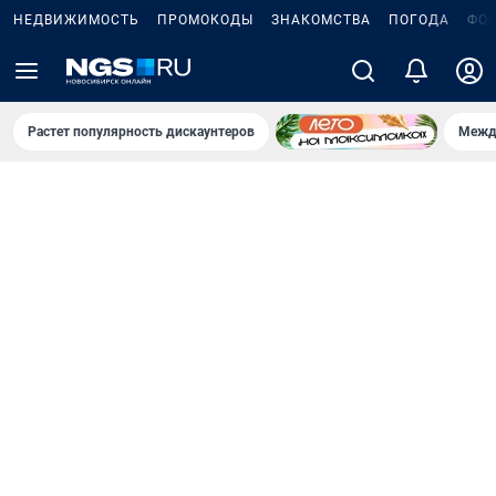
НЕДВИЖИМОСТЬ
ПРОМОКОДЫ
ЗНАКОМСТВА
ПОГОДА
ФО
Растет популярность дискаунтеров
Межд