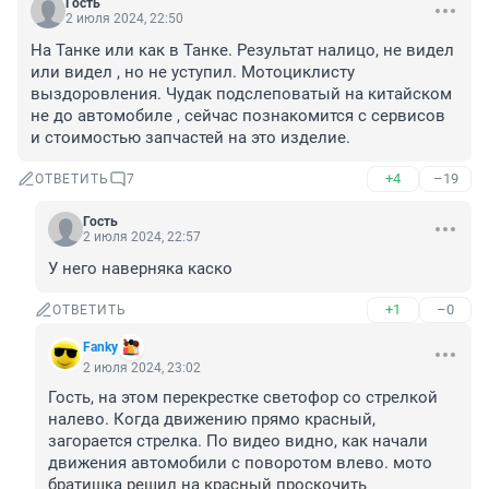
Гость
2 июля 2024, 22:50
На Танке или как в Танке. Результат налицо, не видел 
или видел , но не уступил. Мотоциклисту 
выздоровления. Чудак подслеповатый на китайском 
не до автомобиле , сейчас познакомится с сервисов 
и стоимостью запчастей на это изделие.
+4
–19
ОТВЕТИТЬ
7
Гость
2 июля 2024, 22:57
У него наверняка каско
+1
–0
ОТВЕТИТЬ
Fanky
2 июля 2024, 23:02
Гость, на этом перекрестке светофор со стрелкой 
налево. Когда движению прямо красный, 
загорается стрелка. По видео видно, как начали 
движения автомобили с поворотом влево. мото 
братишка решил на красный проскочить