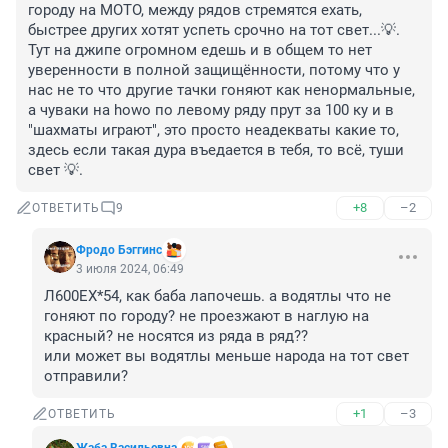
городу на МОТО, между рядов стремятся ехать, 
быстрее других хотят успеть срочно на тот свет...💡. 
Тут на джипе огромном едешь и в общем то нет 
уверенности в полной защищённости, потому что у 
нас не то что другие тачки гоняют как ненормальные, 
а чуваки на howo по левому ряду прут за 100 ку и в 
"шахматы играют", это просто неадекваты какие то, 
здесь если такая дура въедается в тебя, то всё, туши 
свет 💡.
+8
–2
ОТВЕТИТЬ
9
Фродо Бэггинс
3 июля 2024, 06:49
Л600EХ*54, как баба лапочешь. а водятлы что не 
гоняют по городу? не проезжают в наглую на 
красный? не носятся из ряда в ряд??

или может вы водятлы меньше народа на тот свет 
отправили?
+1
–3
ОТВЕТИТЬ