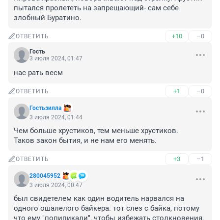
пытался пролететь на запрещающий- сам себе 
злобный Буратино.
+10
–0
ОТВЕТИТЬ
Гость
3 июля 2024, 01:47
нас рать весм
+1
–0
ОТВЕТИТЬ
Гостьзилла
3 июля 2024, 01:44
Чем больше хрустиков, тем меньше хрустиков.

Таков закон бытия, и не нам его менять.
+3
–1
ОТВЕТИТЬ
280045952
3 июля 2024, 00:47
был свидетелем как один водитель нарвался на 
одного ошалелого байкера. тот слез с байка, потому 
что ему "попипикали", чтобы избежать столкновения. 