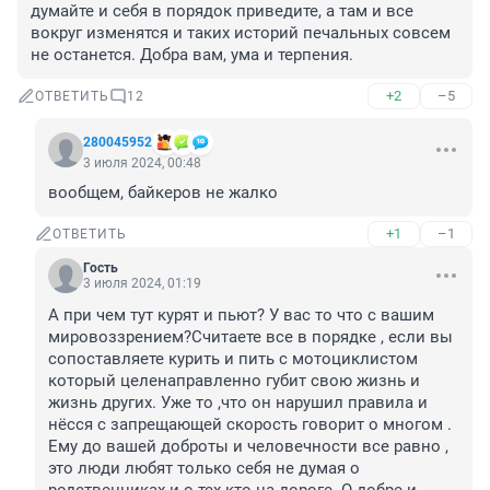
думайте и себя в порядок приведите, а там и все 
вокруг изменятся и таких историй печальных совсем 
не останется. Добра вам, ума и терпения.
+2
–5
ОТВЕТИТЬ
12
280045952
3 июля 2024, 00:48
вообщем, байкеров не жалко
+1
–1
ОТВЕТИТЬ
Гость
3 июля 2024, 01:19
А при чем тут курят и пьют? У вас то что с вашим 
мировоззрением?Считаете все в порядке , если вы 
сопоставляете курить и пить с мотоциклистом 
который целенаправленно губит свою жизнь и 
жизнь других. Уже то ,что он нарушил правила и 
нёсся с запрещающей скорость говорит о многом . 
Ему до вашей доброты и человечности все равно , 
это люди любят только себя не думая о 