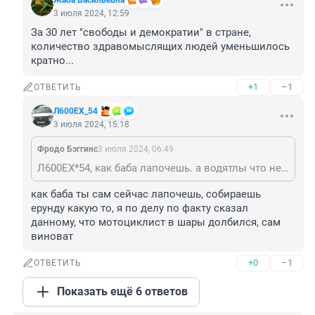
Жаба Васильевна
3 июля 2024, 12:59
За 30 лет "свободы и демократии" в стране, 
количество здравомыслящих людей уменьшилось 
кратно...
+1
–1
ОТВЕТИТЬ
Л600EХ_54
3 июля 2024, 15:18
Фродо Бэггинс
3 июля 2024, 06:49
Л600EХ*54, как баба лапочешь. а водятлы что не гоняют по городу? не проезжают в наглую на красный? не носятся из ряда в ряд?? или может вы водятлы меньше народа на тот свет отправили?
как баба ты сам сейчас лапочешь, собираешь 
ерунду какую то, я по делу по факту сказал 
данному, что мотоциклист в шары долбился, сам 
виноват
+0
–1
ОТВЕТИТЬ
Показать ещё 6 ответов