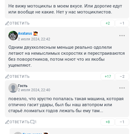
Не вижу мотоциклы в моем вкусе. Или дорогие едут 
или вообще не какие. Нет у нас мотоциклистов.
+2
–1
ОТВЕТИТЬ
Avatarus
2 июля 2024, 22:42
Одним двухколесным меньше реально одолели 
летают на немыслимых скоростях и перестраиваются 
без поворотников, потом ноют что их якобы 
ущемляют.
+17
–2
ОТВЕТИТЬ
Гость
2 июля 2024, 22:40
повезло, что хрустю попалась такая машина, которая 
отлично гасит удары, был бы наш автопром или 
старьё лохматых годов лежать бы ему там...
+8
–1
ОТВЕТИТЬ
1