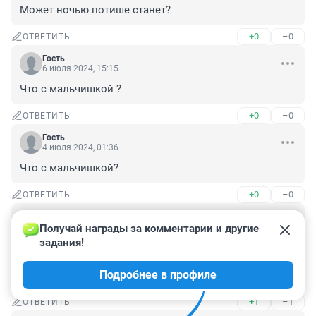
Может ночью потише станет?
+0
–0
ОТВЕТИТЬ
Гость
6 июля 2024, 15:15
Что с мальчишкой ?
+0
–0
ОТВЕТИТЬ
Гость
4 июля 2024, 01:36
Что с мальчишкой?
+0
–0
ОТВЕТИТЬ
Гость
3 июля 2024, 13:25
Получай награды за комментарии и другие 
задания!
Очередной водятел, на дорогу не смотрит. У него 
пятно на сетчатке, меньше камаза на встречке не 
Подробнее в профиле
видит.
+1
–1
ОТВЕТИТЬ