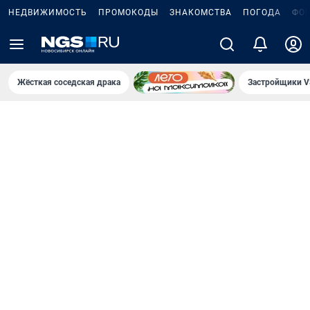
НЕДВИЖИМОСТЬ
ПРОМОКОДЫ
ЗНАКОМСТВА
ПОГОДА
ФО
Жёсткая соседская драка
Застройщики V