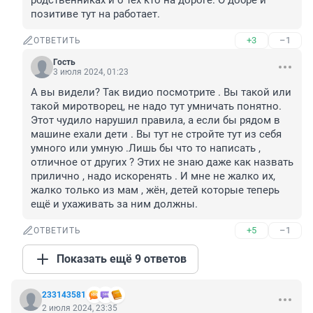
родственниках и о тех кто на дороге. О добре и 
позитиве тут на работает.
+3
–1
ОТВЕТИТЬ
Гость
3 июля 2024, 01:23
А вы видели? Так видио посмотрите . Вы такой или 
такой миротворец, не надо тут умничать понятно. 
Этот чудило нарушил правила, а если бы рядом в 
машине ехали дети . Вы тут не стройте тут из себя 
умного или умную .Лишь бы что то написать , 
отличное от других ? Этих не знаю даже как назвать 
прилично , надо искоренять . И мне не жалко их, 
жалко только из мам , жён, детей которые теперь 
ещё и ухаживать за ним должны.
+5
–1
ОТВЕТИТЬ
Показать ещё 9 ответов
233143581
2 июля 2024, 23:35