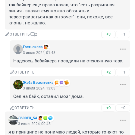
так байкер еще права качал, что "есть разрывная 
линия - значит ему можно обгонять и 
перестраиваться как он хочет". они, похоже, все 
клоны. не жалко.
+3
–1
ОТВЕТИТЬ
2
Гостьзилла
3 июля 2024, 01:48
Надеюсь, бабайкера посадили на стеклянную тару.
+2
–1
ОТВЕТИТЬ
Жаба Васильевна
3 июля 2024, 13:03
Сел на байк, оставил мозг дома.
+0
–0
ОТВЕТИТЬ
Л600EХ_54
3 июля 2024, 00:45
я в принципе не понимаю людей, которые гоняют по 