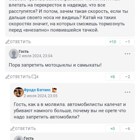
влетать на перекресток в надежде, что все 
расступятся? И потом, зачем такая скорость, если ты 
дальше своего носа не видишь? Катай на таких 
скоростях значит, на которых сможешь тормознуть 
перед «внезапно» появившейся тачкой.
+10
–1
ОТВЕТИТЬ
Гость
2 июля 2024, 23:04
Пора запретить мотоцыклы и самыкаты!
+8
–2
ОТВЕТИТЬ
4
Фродо Бэггинс
2 июля 2024, 23:05
Гость, как а в молвила. автомобилисты калечат и 
убивают намного больше, почему вы не орете что 
надо запретить автомобили?
+0
–6
ОТВЕТИТЬ
Гость