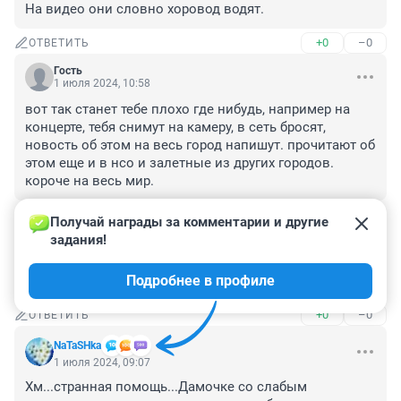
На видео они словно хоровод водят.
+0
–0
ОТВЕТИТЬ
Гость
1 июля 2024, 10:58
вот так станет тебе плохо где нибудь, например на 
концерте, тебя снимут на камеру, в сеть бросят, 
новость об этом на весь город напишут. прочитают об 
этом еще и в нсо и залетные из других городов. 
короче на весь мир.
+1
–0
ОТВЕТИТЬ
Получай награды за комментарии и другие 
задания!
Гость
1 июля 2024, 10:16
Подробнее в профиле
*и делали с ней всякое
+0
–0
ОТВЕТИТЬ
NaTaSHka
1 июля 2024, 09:07
Хм...странная помощь...Дамочке со слабым 