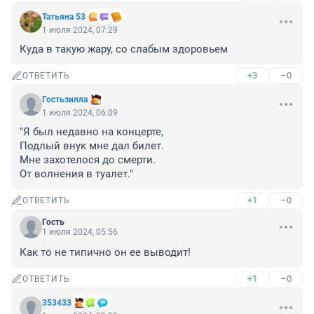
Татьяна 53
1 июля 2024, 07:29
Куда в такую жару, со слабым здоровьем
+3
–0
ОТВЕТИТЬ
Гостьзилла
1 июля 2024, 06:09
"Я был недавно на концерте,

Подлый внук мне дал билет.

Мне захотелося до смерти.

От волнения в туалет."
+1
–0
ОТВЕТИТЬ
Гость
1 июля 2024, 05:56
Как то не типично он ее выводит!
+1
–0
ОТВЕТИТЬ
353433