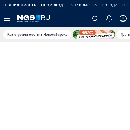
НЕДВИЖИМОСТЬ
ПРОМОКОДЫ
ЗНАКОМСТВА
ПОГОДА
ФО
Как строили мосты в Новосибирске
Траты