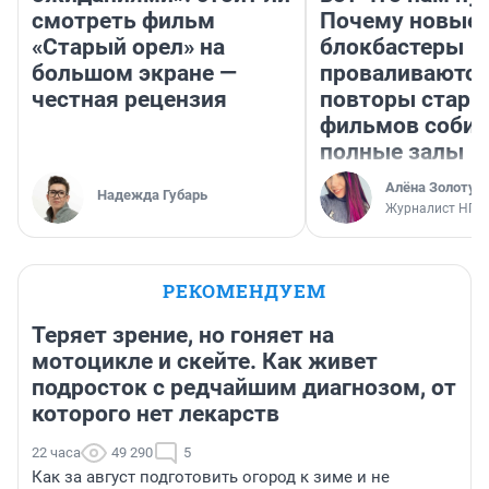
смотреть фильм
Почему новые
«Старый орел» на
блокбастеры
большом экране —
проваливаются,
честная рецензия
повторы стары
фильмов соби
полные залы
Алёна Золотух
Надежда Губарь
Журналист НГС
РЕКОМЕНДУЕМ
Теряет зрение, но гоняет на
мотоцикле и скейте. Как живет
подросток с редчайшим диагнозом, от
которого нет лекарств
22 часа
49 290
5
Как за август подготовить огород к зиме и не