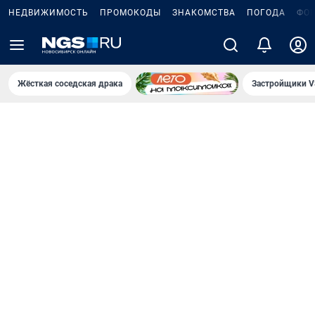
НЕДВИЖИМОСТЬ
ПРОМОКОДЫ
ЗНАКОМСТВА
ПОГОДА
ФО
Жёсткая соседская драка
Застройщики V