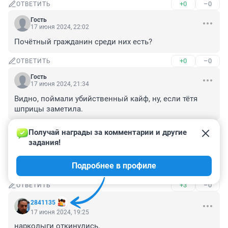
+0
–0
ОТВЕТИТЬ
Гость
17 июня 2024, 22:02
Почётный гражданин среди них есть?
+0
–0
ОТВЕТИТЬ
Гость
17 июня 2024, 21:34
Видно, поймали убийственный кайф, ну, если тётя 
шприцы заметила.
+0
–0
ОТВЕТИТЬ
Получай награды за комментарии и другие 
задания!
Гость
17 июня 2024, 19:55
Подробнее в профиле
90-е были раем
+3
–0
ОТВЕТИТЬ
2841135
17 июня 2024, 19:25
нарколыги откинулись.