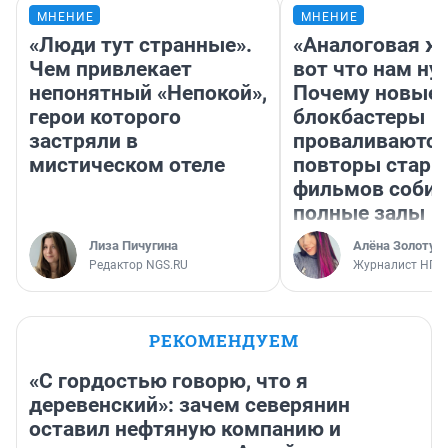
МНЕНИЕ
МНЕНИЕ
«Люди тут странные».
«Аналоговая ж
Чем привлекает
вот что нам ну
непонятный «Непокой»,
Почему новые
герои которого
блокбастеры
застряли в
проваливаются,
мистическом отеле
повторы стары
фильмов соби
полные залы
Лиза Пичугина
Алёна Золотух
Редактор NGS.RU
Журналист НГС
РЕКОМЕНДУЕМ
«С гордостью говорю, что я
деревенский»: зачем северянин
оставил нефтяную компанию и