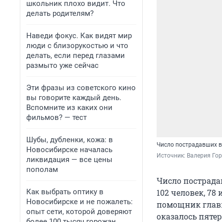
школьник плохо видит. Что
делать родителям?
Наведи фокус. Как видят мир
люди с близорукостью и что
делать, если перед глазами
размыто уже сейчас
Эти фразы из советского кино
вы говорите каждый день.
Вспомните из каких они
фильмов? — тест
Шубы, дубленки, кожа: в
Число пострадавших в
Новосибирске началась
Источник: 
Валерия Гор
ликвидация — все цены
пополам
Число пострад
Как выбрать оптику в
102 человек, 78
Новосибирске и не пожалеть:
помощник главы
опыт сети, которой доверяют
оказалось пятер
более 100 тысяч горожан