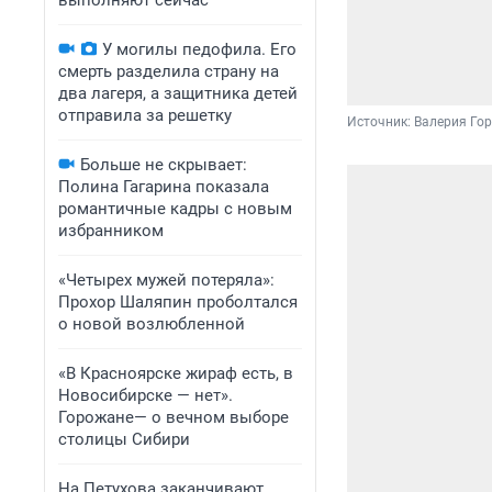
выполняют сейчас
У могилы педофила. Его
смерть разделила страну на
два лагеря, а защитника детей
отправила за решетку
Источник: 
Валерия Гор
Больше не скрывает:
Полина Гагарина показала
романтичные кадры с новым
избранником
«Четырех мужей потеряла»:
Прохор Шаляпин проболтался
о новой возлюбленной
«В Красноярске жираф есть, в
Новосибирске — нет».
Горожане— о вечном выборе
столицы Сибири
На Петухова заканчивают