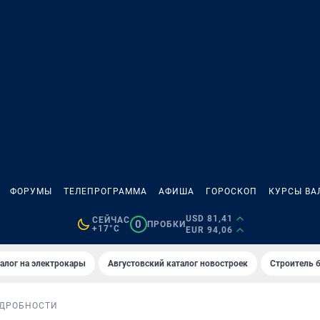
ФОРУМЫ
ТЕЛЕПРОГРАММА
АФИША
ГОРОСКОП
КУРСЫ ВА
USD 81,41
СЕЙЧАС
0
ПРОБКИ
+17°C
EUR 94,06
алог на электрокары
Августовский каталог новостроек
Строитель б
ДРОБНОСТИ