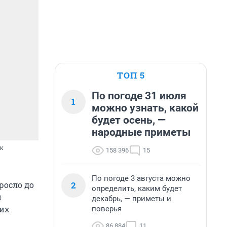
ТОП 5
По погоде 31 июля
1
можно узнать, какой
будет осень, —
народные приметы
к
158 396
15
По погоде 3 августа можно
2
осло до
определить, каким будет
и
декабрь, — приметы и
их
поверья
86 884
11