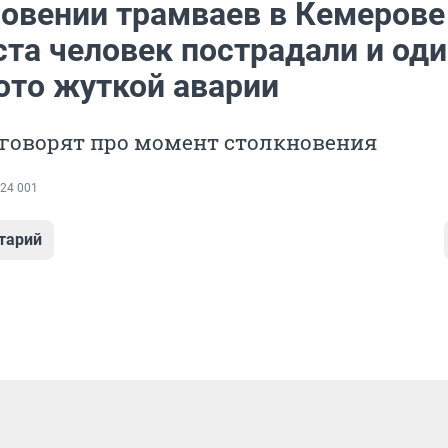
новении трамваев в Кемерове
ста человек пострадали и од
ото жуткой аварии
 говорят про момент столкновения
24 001
тарий