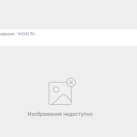
одецкая / NGS42.RU