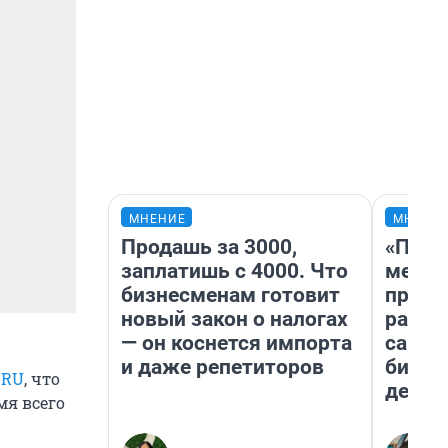
МНЕНИЕ
МНЕНИ
Продашь за 3000,
«Поку
заплатишь с 4000. Что
мешке
бизнесменам готовит
предп
новый закон о налогах
расска
— он коснется импорта
самом
и даже репетиторов
бизне
.RU
, что
дешев
мя всего