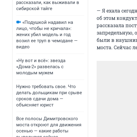
рассказали, как выживали в
сибирской тайге
— Я ехала сегод
об этом кондукт
«Подушкой надавил на
рассказала пос
лицо, чтобы не кричала»:
запредельную, 
жених убил модель и год
были в наушник
возил ее труп в чемодане —
видео
моста. Сейчас л
«Ну вот и всё»: звезда
«Дома-2» развелась с
молодым мужем
Нужно требовать свое. Что
делать дольщикам при срыве
сроков сдачи дома —
объясняет юрист
Все полосы Димитровского
моста откроют для движения
осенью — какие работы