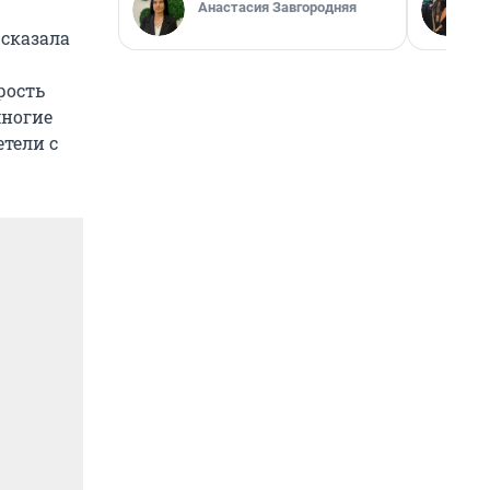
Анастасия Завгородняя
 сказала
рость
многие
тели с