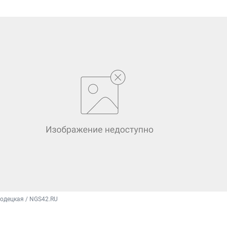
одецкая / NGS42.RU