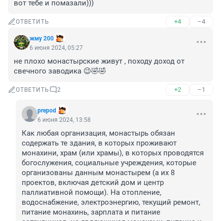
вот тебе и помазали)))
+4
–4
ОТВЕТИТЬ
жму 200
6 июня 2024, 05:27
не плохо монастырские живут , походу доход от 
свечного заводика 😉🤣🤣
+2
–1
ОТВЕТИТЬ
2
prepоd
6 июня 2024, 13:58
Как любая организация, монастырь обязан 
содержать те здания, в которых проживают 
монахини, храм (или храмы), в которых проводятся 
богослужения, социальные учреждения, которые 
организованы данным монастырем (а их 8 
проектов, включая детский дом и центр 
паллиативной помощи). На отопление, 
водоснабжение, электроэнергию, текущий ремонт, 
питание монахинь, зарплата и питание 