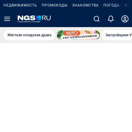
НЕДВИЖИМОСТЬ
ПРОМОКОДЫ
ЗНАКОМСТВА
ПОГОДА
ФО
Жёсткая соседская драка
Застройщики V