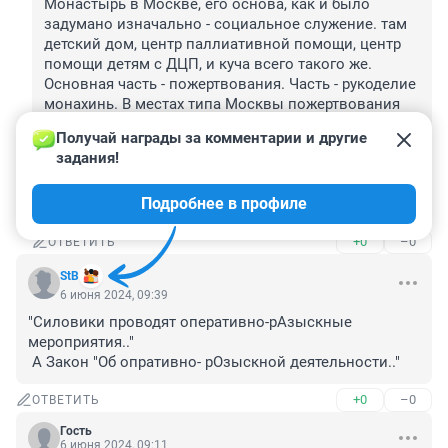
Монастырь в Москве, его основа, как и было 
задумано изначально - социальное служение. там 
детский дом, центр паллиативной помощи, центр 
помощи детям с ДЦП, и куча всего такого же. 
Основная часть - пожертвования. Часть - рукоделие 
монахинь. В местах типа Москвы пожертвования 
получают в существенно больших объемах, чем в 
Получай награды за комментарии и другие 
глухой деревне. Ну и расходов у них, естественно, 
задания!
больше. А бухгалтер почти всегда просто нанятый 
сотрудник, никакого отношения к монастырю не 
Подробнее в профиле
имеющий, а просто работающий там за зарплату.
+0
–0
ОТВЕТИТЬ
StB
6 июня 2024, 09:39
"Силовики проводят оперативно-рАзыскные 
мероприятия.."

 А Закон "Об опративно- рОзыскной деятельности.."
+0
–0
ОТВЕТИТЬ
Гость
6 июня 2024, 09:11