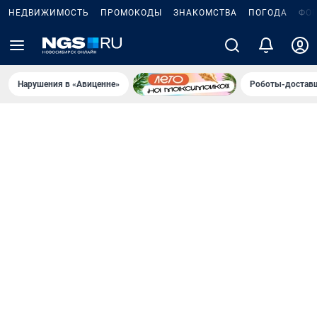
НЕДВИЖИМОСТЬ
ПРОМОКОДЫ
ЗНАКОМСТВА
ПОГОДА
ФО
Нарушения в «Авиценне»
Роботы-доставщ