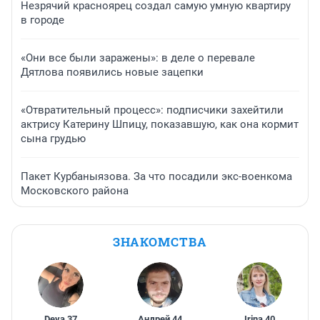
Незрячий красноярец создал самую умную квартиру
в городе
«Они все были заражены»: в деле о перевале
Дятлова появились новые зацепки
«Отвратительный процесс»: подписчики захейтили
актрису Катерину Шпицу, показавшую, как она кормит
сына грудью
Пакет Курбаныязова. За что посадили экс-военкома
Московского района
ЗНАКОМСТВА
Deva
,
37
Андрей
,
44
Irina
,
40