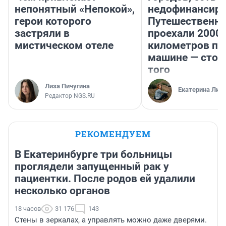
непонятный «Непокой»,
недофинансиро
герои которого
Путешественн
застряли в
проехали 2000
мистическом отеле
километров по 
машине — стои
того
Лиза Пичугина
Екатерина Лит
Редактор NGS.RU
РЕКОМЕНДУЕМ
В Екатеринбурге три больницы
проглядели запущенный рак у
пациентки. После родов ей удалили
несколько органов
18 часов
31 176
143
Стены в зеркалах, а управлять можно даже дверями.