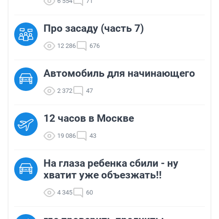
6 554
71
Про засаду (часть 7)
12 286
676
Автомобиль для начинающего
2 372
47
12 часов в Москве
19 086
43
На глаза ребенка сбили - ну
хватит уже объезжать!!
4 345
60