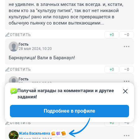
не удивлен. в злачных местах так всегда. и, кстати, 
всем кто за "культуру пития", так вот нет никакой 
культуры! рано или поздно все превращается в 
обычную пьянку со всеми вытекающими...
+0
–0
ОТВЕТИТЬ
Гость
28 мая 2024, 10:20
Барнаулица! Вали в Баранаул!
+0
–0
ОТВЕТИТЬ
Гость
28 мая 2024, 10:19
Получай награды за комментарии и другие 
Входит шайка парней (ла-ла-ла-ла-ла-ла)

задания!
Человек девятнадцать

И ковбоям они (ла-ла-ла-ла-ла-ла)

Подробнее в профиле
Предлагают убраться
+0
–0
ОТВЕТИТЬ
Жаба Васильевна