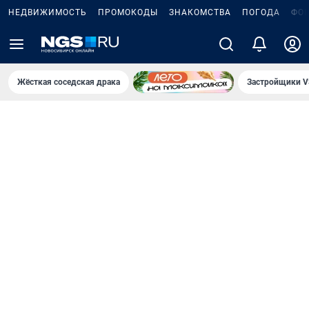
НЕДВИЖИМОСТЬ
ПРОМОКОДЫ
ЗНАКОМСТВА
ПОГОДА
ФО
Жёсткая соседская драка
Застройщики V