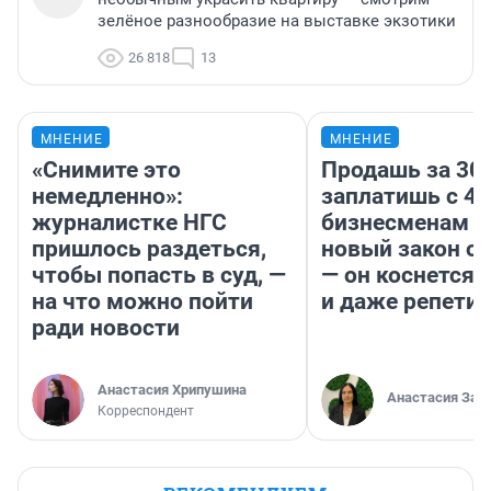
зелёное разнообразие на выставке экзотики
26 818
13
МНЕНИЕ
МНЕНИЕ
«Снимите это
Продашь за 300
немедленно»:
заплатишь с 40
журналистке НГС
бизнесменам г
пришлось раздеться,
новый закон о 
чтобы попасть в суд, —
— он коснется 
на что можно пойти
и даже репети
ради новости
Анастасия Хрипушина
Анастасия Зав
Корреспондент