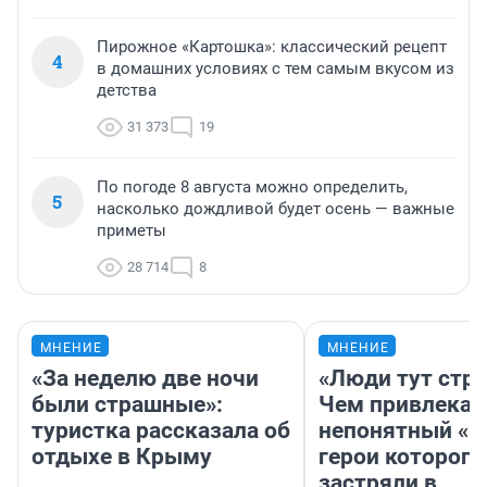
Пирожное «Картошка»: классический рецепт
4
в домашних условиях с тем самым вкусом из
детства
31 373
19
По погоде 8 августа можно определить,
5
насколько дождливой будет осень — важные
приметы
28 714
8
МНЕНИЕ
МНЕНИЕ
«За неделю две ночи
«Люди тут стр
были страшные»:
Чем привлекае
туристка рассказала об
непонятный «Н
отдыхе в Крыму
герои которого
застряли в