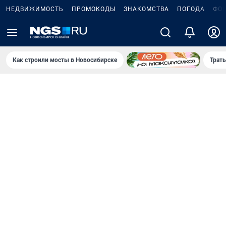
НЕДВИЖИМОСТЬ
ПРОМОКОДЫ
ЗНАКОМСТВА
ПОГОДА
ФО
Как строили мосты в Новосибирске
Траты