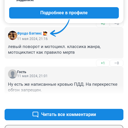
Гость
16 мая 2024, 14:02
Подробнее в профиле
В машине жживы....
+0
–0
Фродо Бэггинс
11 мая 2024, 21:16
левый поворот и мотоцикл. классика жанра, 
мотоциклист как правило мертв
+1
–0
Гость
11 мая 2024, 21:01
Ну есть же написанные кровью ПДД. На перекрестке 
обгон запрещен.
+0
–1
Читать все комментарии