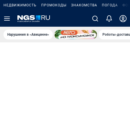
НЕДВИЖИМОСТЬ
ПРОМОКОДЫ
ЗНАКОМСТВА
ПОГОДА
ФО
Нарушения в «Авиценне»
Роботы-доставщ