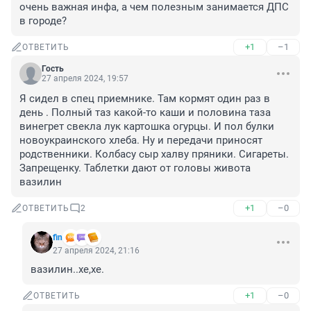
очень важная инфа, а чем полезным занимается ДПС 
в городе?
+1
–1
ОТВЕТИТЬ
Гость
27 апреля 2024, 19:57
Я сидел в спец приемнике. Там кормят один раз в 
день . Полный таз какой-то каши и половина таза 
винегрет свекла лук картошка огурцы. И пол булки 
новоукраинского хлеба. Ну и передачи приносят 
родственники. Колбасу сыр халву пряники. Сигареты. 
Запрещенку. Таблетки дают от головы живота 
вазилин
+1
–0
ОТВЕТИТЬ
2
fin
27 апреля 2024, 21:16
вазилин..хе,хе.
+1
–0
ОТВЕТИТЬ