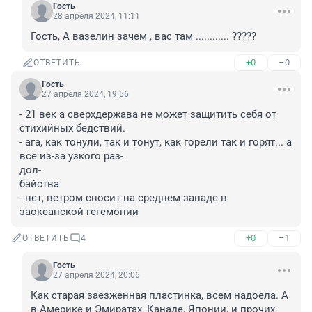
Гость
28 апреля 2024, 11:11
Гость, А вазелин зачем , вас там ............ ?????
+0
–0
ОТВЕТИТЬ
Гость
27 апреля 2024, 19:56
- 21 век а сверхдержава не может защитить себя от 
стихийных бедствий.

- ага, как тонули, так и тонут, как горели так и горят... а 
все из-за узкого раз-

дол-

байства

- нет, ветром сносит на среднем западе в 
заокеанской гегемонии
+0
–1
ОТВЕТИТЬ
4
Гость
27 апреля 2024, 20:06
Как старая заезженная пластинка, всем надоела. А 
в Америке и Эмиратах, Канаде, Японии, и прочих 