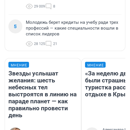
29 009
8
Молодежь берет кредиты на учебу ради трех
5
профессий — какие специальности вошли в
список лидеров
28 125
21
МНЕНИЕ
МНЕНИЕ
Звезды услышат
«За неделю две
желания: шесть
были страшные
небесных тел
туристка расск
выстроятся в линию на
отдыхе в Крым
параде планет — как
правильно провести
день
Александра Ис