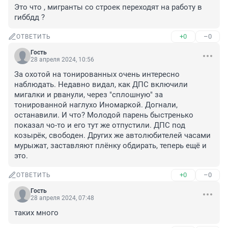
Это что , мигранты со строек переходят на работу в 
гиббдд ?
+0
–0
ОТВЕТИТЬ
Гость
28 апреля 2024, 10:56
За охотой на тонированных очень интересно 
наблюдать. Недавно видал, как ДПС включили 
мигалки и рванули, через "сплошную" за 
тонированной наглухо Иномаркой. Догнали, 
останавили. И что? Молодой парень быстренько 
показал чо-то и его тут же отпустили. ДПС под 
козырёк, свободен. Других же автолюбителей часами 
мурыжат, заставляют плёнку обдирать, теперь ещё и 
это.
+0
–0
ОТВЕТИТЬ
Гость
28 апреля 2024, 07:48
таких много