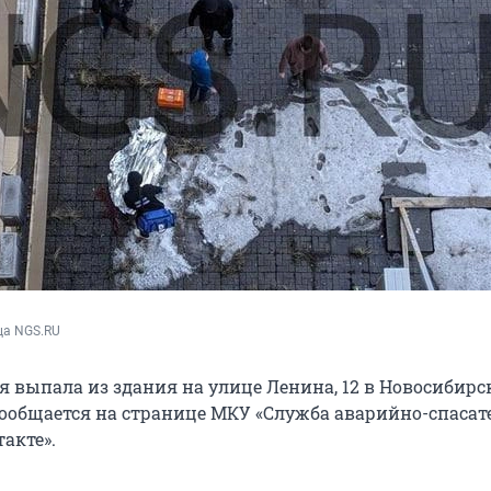
ца NGS.RU
я выпала из здания на улице Ленина, 12 в Новосибирс
м сообщается на странице МКУ «Служба аварийно-спаса
такте».