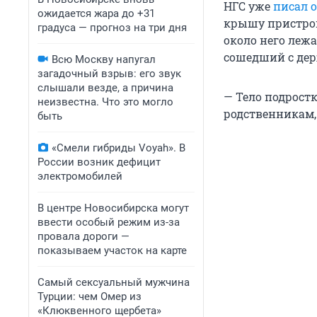
НГС уже
писал 
ожидается жара до +31
крышу пристрой
градуса — прогноз на три дня
около него леж
сошедший с дер
Всю Москву напугал
загадочный взрыв: его звук
слышали везде, а причина
— Тело подрост
неизвестна. Что это могло
родственникам, 
быть
«Смели гибриды Voyah». В
России возник дефицит
электромобилей
В центре Новосибирска могут
ввести особый режим из-за
провала дороги —
показываем участок на карте
Самый сексуальный мужчина
Турции: чем Омер из
«Клюквенного щербета»