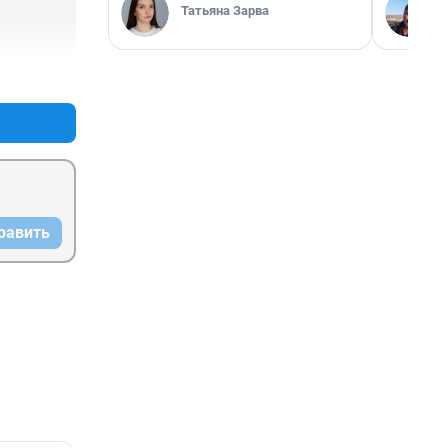
Татьяна Зарва
+0
–0
равить