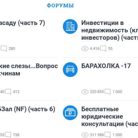
ФОРУМЫ
асаду (часть 7)
Инвестиции в
недвижимость (к
инвесторов) (част
280
4 416
55
ие слезы...Вопрос
БАРАХОЛКА -17
жчинам
340
412
220 855
1 000
Зал (NF) (часть 6)
Бесплатные
юридические
консультации (час
553
738
511 988
1 000