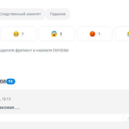
Следственный комитет
Падение
1
5
1
ыделите фрагмент и нажмите Ctrl+Enter
ИИ
98
, 18:13
комая.....