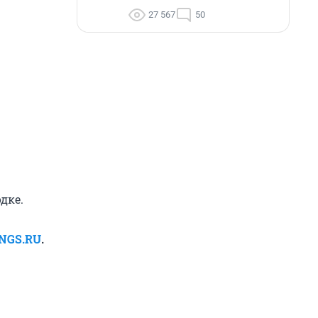
27 567
50
дке.
 NGS.RU
.