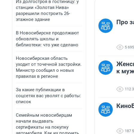
Из долгостроя в гостиницу: у
станции «Золотая Нива»
разрешили построить 26-
этажное здание
Про з
В Новосибирске продолжают
обновлять школы и
библиотеки: что уже сделано
5 695
Новосибирская область
Женск
уходит от точечной застройки.
Министр сообщил о новых
к му
правилах в регионе
112 
За какие публикации в
соцсетях вас уволят с работы:
список
КиноБ
Семейным новосибирцам
начали выдавать
сертификаты на покупку
187 
автомобиля. Как их получить