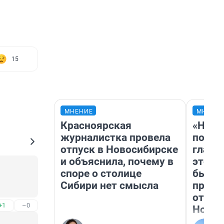
15
МНЕНИЕ
МНЕНИ
Красноярская
«Нико
журналистка провела
побед
отпуск в Новосибирске
главн
и объяснила, почему в
этого
споре о столице
бьет 
Сибири нет смысла
прока
отзыв
+1
–0
Нолан