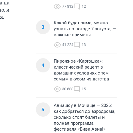
а на
77 812
12
о, и
я,
Какой будет зима, можно
3
узнать по погоде 7 августа, —
важные приметы
41 224
13
Пирожное «Картошка»:
4
классический рецепт в
домашних условиях с тем
самым вкусом из детства
30 688
15
Авиашоу в Мочище — 2026:
5
как добраться до аэродрома,
сколько стоят билеты и
полная программа
фестиваля «Вива Авиа!»