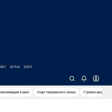
ЛЮТ
ИГРЫ
ZODY
овосибирцев в кино
Старт театрального сезона
7 грибов августа