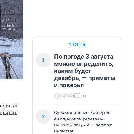
ТОП 5
По погоде 3 августа
1
можно определить,
каким будет
декабрь, — приметы
и поверья
87 139
11
ке, было
тельных
Суровой или мягкой будет
2
зима, можно узнать по
погоде 5 августа — важные
приметы