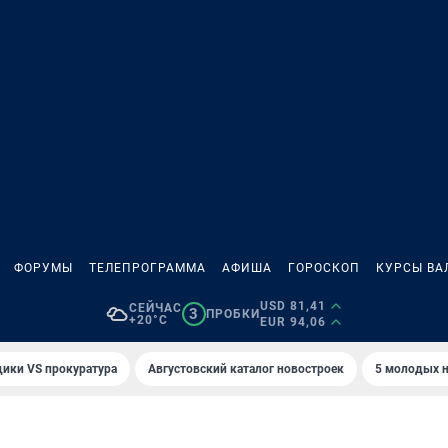
ФОРУМЫ
ТЕЛЕПРОГРАММА
АФИША
ГОРОСКОП
КУРСЫ ВА
USD 81,41
СЕЙЧАС
3
ПРОБКИ
+20°C
EUR 94,06
ики VS прокуратура
Августовский каталог новостроек
5 молодых н