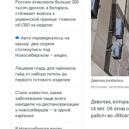
Россию атаковали больше 200
тысяч дронов, а Беларусь
стягивает войска к
украинской границе: главное
об СВО за неделю
Авто перевернулось на
крышу: два седана
столкнулись под
Новосибирском — видео
Лицевая гладь для чайников:
гайд от набора петель до
первого готового изделия
Девочка разбилась
Источник: 
читательни
Стало известно, какие
заболевания чаще всего
Девочке, котора
находили на диспансеризации
14 лет. Об это
у новосибирцев — в одной
работ» во «ВКон
картинке
В Новосибирске вновь