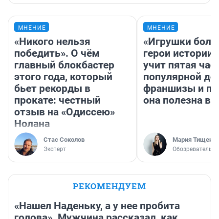
МНЕНИЕ
МНЕНИЕ
«Никого нельзя
«Игрушки боль
победить». О чём
герои истории»
главный блокбастер
учит пятая час
этого года, который
популярной де
бьет рекорды в
франшизы и п
прокате: честный
она полезна в
отзыв на «Одиссею»
Нолана
Стас Соколов
Мария Тищенк
Эксперт
Обозреватель
РЕКОМЕНДУЕМ
«Нашел Наденьку, а у нее пробита
голова». Мужчина рассказал, как