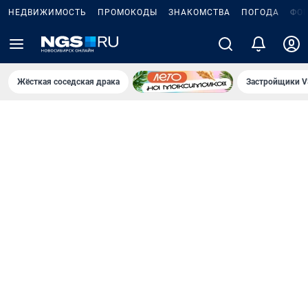
НЕДВИЖИМОСТЬ
ПРОМОКОДЫ
ЗНАКОМСТВА
ПОГОДА
ФО
Жёсткая соседская драка
Застройщики V