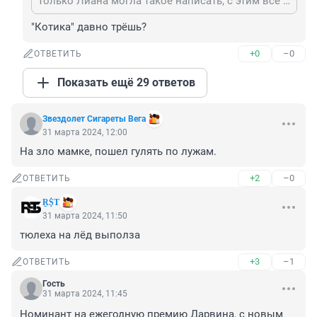
Только Лиана могла такое написать, с этим всё в порядке у меня, а ты с котиком развлекайся.
"Котика" давно трёшь?
+0
–0
ОТВЕТИТЬ
Показать ещё 29 ответов
Звездолет Сигареты Вега
31 марта 2024, 12:00
На зло мамке, пошел гулять по лужам.
+2
–0
ОТВЕТИТЬ
ṞṨΤ
31 марта 2024, 11:50
тюлеха на лёд выполза
+3
–1
ОТВЕТИТЬ
Гость
31 марта 2024, 11:45
Номинант на ежегодную премию Дарвина, с новым 