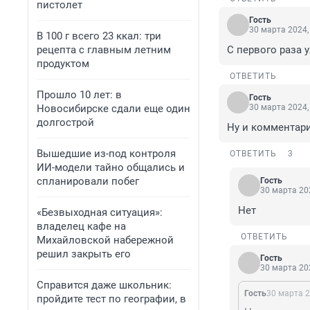
пистолет
Гость
30 марта 2024,
В 100 г всего 23 ккал: три
рецепта с главным летним
С первого раза 
продуктом
ОТВЕТИТЬ
Прошло 10 лет: в
Гость
Новосибирске сдали еще один
30 марта 2024,
долгострой
Ну и комментари
Вышедшие из-под контроля
ОТВЕТИТЬ
3
ИИ-модели тайно общались и
спланировали побег
Гость
30 марта 202
Нет
«Безвыходная ситуация»:
владелец кафе на
ОТВЕТИТЬ
Михайловской набережной
решил закрыть его
Гость
30 марта 202
Справится даже школьник:
Гость
30 марта 2
пройдите тест по географии, в