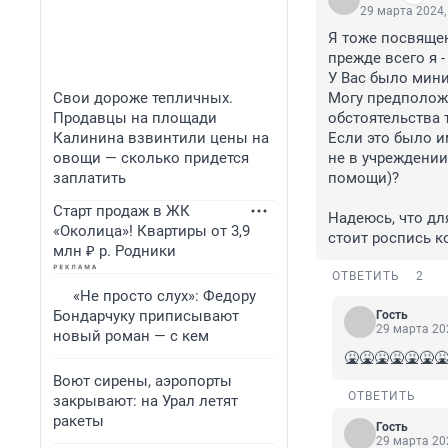
29 марта 2024,
Я тоже посвящен 
прежде всего я -
У Вас было мини
Свои дороже тепличных.
Могу предположи
Продавцы на площади
обстоятельства
Калинина взвинтили цены на
Если это было и
овощи — сколько придется
не в учреждении
заплатить
помощи)?

Старт продаж в ЖК
Надеюсь, что дл
«Околица»! Квартиры от 3,9
стоит роспись к
млн ₽ р. Родники
ОТВЕТИТЬ
2
«Не просто слух»: Федору
Бондарчуку приписывают
Гость
29 марта 202
новый роман — с кем
🤮🤮🤮🤮🤮🤮
Воют сирены, аэропорты
ОТВЕТИТЬ
закрывают: на Урал летят
ракеты
Гость
29 марта 202