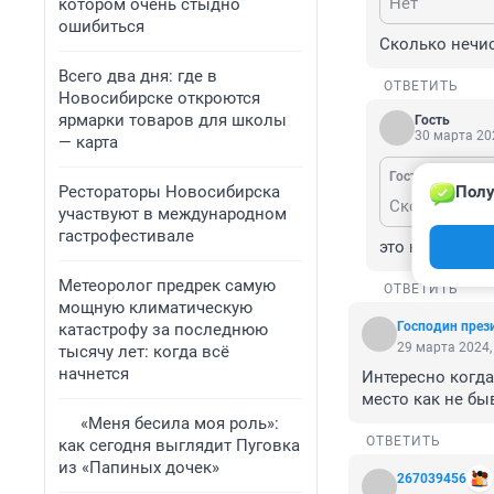
Нет
котором очень стыдно
ошибиться
Сколько нечи
Всего два дня: где в
ОТВЕТИТЬ
Новосибирске откроются
ярмарки товаров для школы
Гость
30 марта 202
— карта
Гость
30 марта 2
Рестораторы Новосибирска
Полу
Сколько неч
участвуют в международном
гастрофестивале
это не нечисть
Метеоролог предрек самую
ОТВЕТИТЬ
мощную климатическую
Господин през
катастрофу за последнюю
29 марта 2024,
тысячу лет: когда всё
начнется
Интересно когда
место как не бы
«Меня бесила моя роль»:
ОТВЕТИТЬ
как сегодня выглядит Пуговка
из «Папиных дочек»
267039456