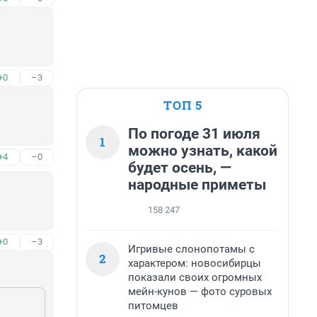
+0
–3
ТОП 5
По погоде 31 июля
1
можно узнать, какой
+4
–0
будет осень, —
народные приметы
158 247
+0
–3
Игривые слонопотамы с
2
характером: новосибирцы
показали своих огромных
мейн-кунов — фото суровых
питомцев