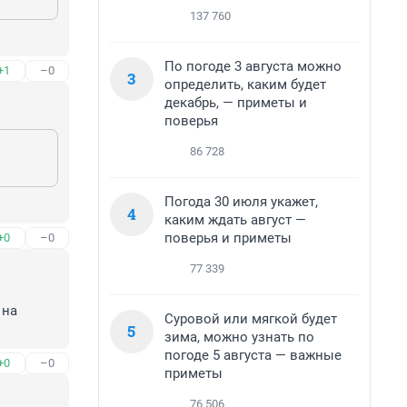
137 760
По погоде 3 августа можно
+1
–0
3
определить, каким будет
декабрь, — приметы и
поверья
86 728
Погода 30 июля укажет,
4
каким ждать август —
поверья и приметы
+0
–0
77 339
на 
Суровой или мягкой будет
5
зима, можно узнать по
погоде 5 августа — важные
+0
–0
приметы
76 506