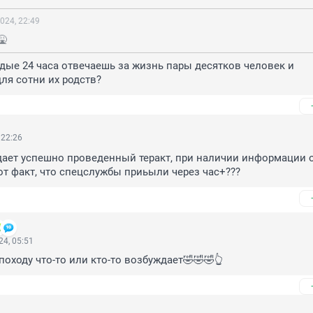
024, 22:49
🤮
дые 24 часа отвечаешь за жизнь пары десятков человек и 
ля сотни их родств?
 22:26
дает успешно проведенный теракт, при наличии информации о
от факт, что спецслужбы приьыли через час+???
4, 05:51
 походу что-то или кто-то возбуждает🤣🤣🤣👆