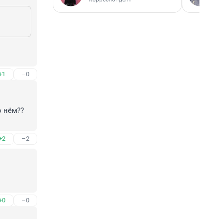
+1
–0
 нём??

+2
–2
+0
–0