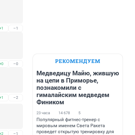
+1
–1
РЕКОМЕНДУЕМ
+0
–0
Медведицу Майю, жившую
на цепи в Приморье,
познакомили с
гималайским медведем
+1
–2
Фиником
23 часа
14 678
5
Популярный фитнес-тренер с
мировым именем Света Ракета
проведет открытую тренировку для
+2
–1