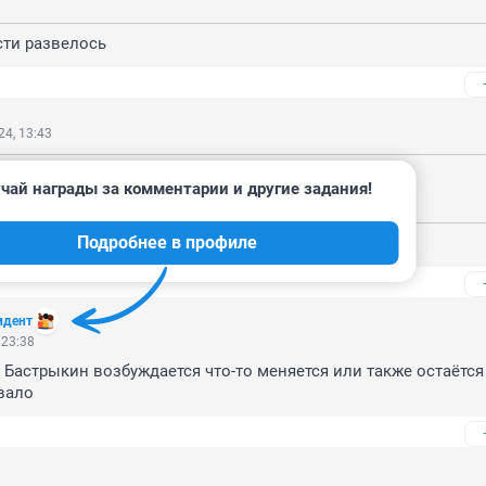
сти развелось
4, 13:43
024, 09:01
чай награды за комментарии и другие задания!
исти развелось
Подробнее в профиле
...это грязь
идент
 23:38
 Бастрыкин возбуждается что-то меняется или также остаётся 
вало