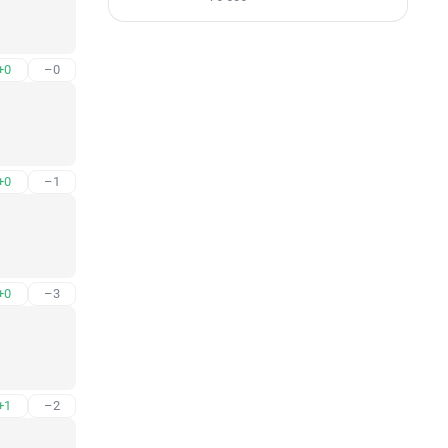
+0
–0
+0
–1
+0
–3
+1
–2