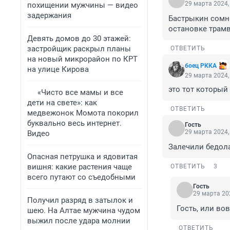
29 марта 2024,
похищении мужчины — видео
задержания
Бастрыкин сомне
остановке трамв
Девять домов до 30 этажей:
застройщик раскрыл планы
ОТВЕТИТЬ
на новый микрорайон по КРТ
боец РККА
на улице Кирова
29 марта 2024,
это тот который
«Чисто все мамы и все
дети на свете»: как
ОТВЕТИТЬ
медвежонок Момота покорил
буквально весь интернет.
Гость
29 марта 2024,
Видео
Залечили бедола
Опасная петрушка и ядовитая
вишня: какие растения чаще
ОТВЕТИТЬ
3
всего путают со съедобными
Гость
29 марта 202
Получил разряд в затылок и
Гость, или во
шею. На Алтае мужчина чудом
выжил после удара молнии
ОТВЕТИТЬ