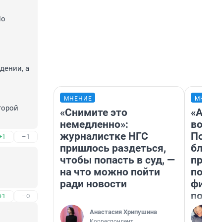
о 
ении, а 
МНЕНИЕ
МНЕНИ
орой 
«Снимите это
«Анал
немедленно»:
вот ч
журналистке НГС
Почем
+1
–1
пришлось раздеться,
блокб
чтобы попасть в суд, —
прова
на что можно пойти
повто
ради новости
фильм
полны
+1
–0
Анастасия Хрипушина
Корреспондент