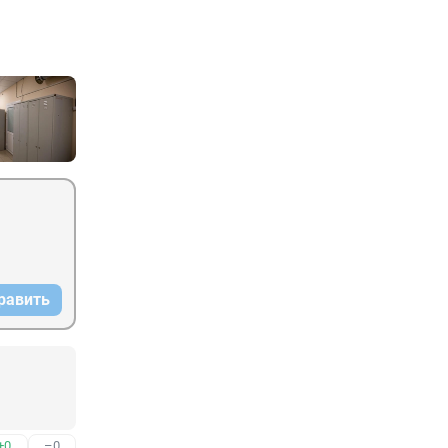
равить
+0
–0