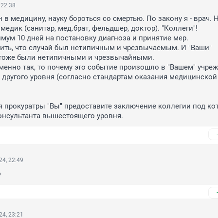
 22:38
в медицину, науку бороться со смертью. По закону я - врач. Н
 медик (санитар, мед.брат, фельдшер, доктор). "Коллеги"! 

мум 10 дней на постановку диагноза и принятие мер.

ть, что случай был нетипичным и чрезвычаемым. И "Ваши"  
 тоже были нетипичными и чрезвычайными.

менно так, то почему это событие произошло в "Вашем" учрежд
 другого уровня (согласно стандартам оказания медицинской 
я прокуратры "Вы" предоставите заключение коллегии под кот
онсультанта вышестоящего уровня.
4, 22:49

4, 23:21