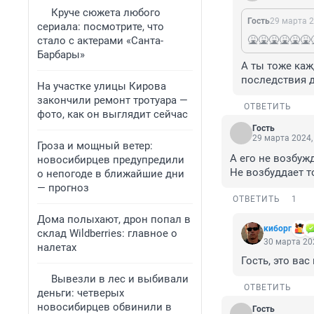
Круче сюжета любого
Гость
29 марта 2
сериала: посмотрите, что
🤮🤮🤮🤮🤮🤮
стало с актерами «Санта-
Барбары»
А ты тоже каж
последствия д
На участке улицы Кирова
закончили ремонт тротуара —
ОТВЕТИТЬ
фото, как он выглядит сейчас
Гость
29 марта 2024,
Гроза и мощный ветер:
А его не возбуж
новосибирцев предупредили
Не возбуддает т
о непогоде в ближайшие дни
— прогноз
ОТВЕТИТЬ
1
Дома полыхают, дрон попал в
киборг
склад Wildberries: главное о
30 марта 202
налетах
Гость, это вас
Вывезли в лес и выбивали
ОТВЕТИТЬ
деньги: четверых
новосибирцев обвинили в
Гость