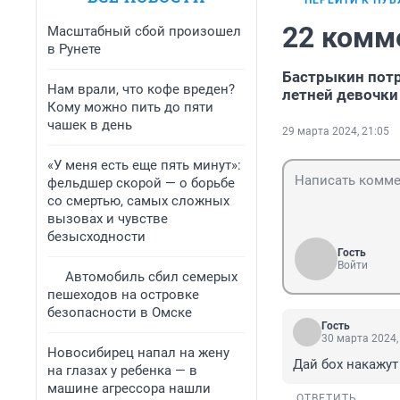
ПЕРЕЙТИ К ПУ
22 комм
Масштабный сбой произошел
в Рунете
Бастрыкин потр
Нам врали, что кофе вреден?
летней девочки
Кому можно пить до пяти
чашек в день
29 марта 2024, 21:05
«У меня есть еще пять минут»:
фельдшер скорой — о борьбе
со смертью, самых сложных
вызовах и чувстве
безысходности
Гость
Войти
Автомобиль сбил семерых
пешеходов на островке
безопасности в Омске
Гость
30 марта 2024,
Новосибирец напал на жену
Дай бох накажу
на глазах у ребенка — в
машине агрессора нашли
ОТВЕТИТЬ