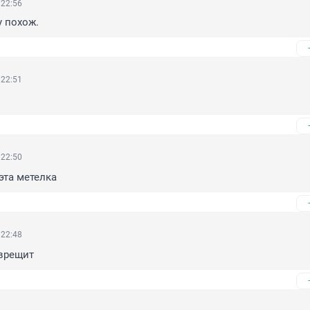
 22:56
у похож.
 22:51
 22:50
эта метелка
 22:48
врещит