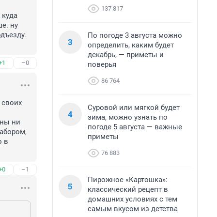
137 817
куда 
. ну 
ъезду. 
По погоде 3 августа можно
3
определить, каким будет
декабрь, — приметы и
+1
–0
поверья
86 764
 своих 
Суровой или мягкой будет
4
зима, можно узнать по
ны ни 
погоде 5 августа — важные
абором, 
приметы
 в 
76 883
+0
–1
Пирожное «Картошка»:
5
классический рецепт в
домашних условиях с тем
самым вкусом из детства