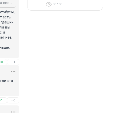
Гость, то есть ты, со своими рассуждениями о деньгах, абсолютно всегда на своих двоих передвигаешься. как такие разговоры надоедают, вместо того что бы организовать площадки для машин у нас их везде ликвидируют, а без машины ни куда сейчас, вот дворы практически не убирают это другой вопрос, хоть за забором, хоть без, бдительность люди теряют, а этот случай просто трагедия, что было в башке у водителя не известно, стаж вождения у него какой, не пишут что то
30 130
тобусы, 
 есть, 
гдашки, 
ли вы 
 и 
г нет, 
ньше. 
+0
–1
ли это 
+1
–0