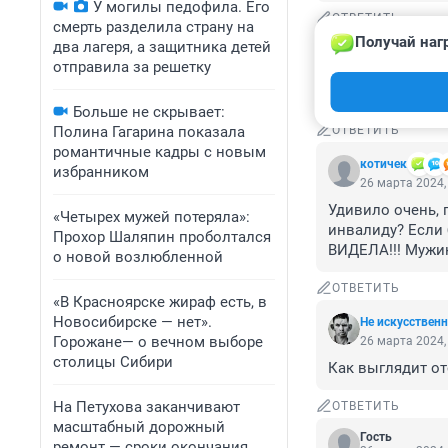
У могилы педофила. Его
ОТВЕТИТЬ
смерть разделила страну на
Получай наг
два лагеря, а защитника детей
Гость
26 марта 2024,
отправила за решетку
Бедная женщина,
Больше не скрывает:
Полина Гагарина показала
ОТВЕТИТЬ
романтичные кадры с новым
котичек
избранником
26 марта 2024,
Удивило очень, 
«Четырех мужей потеряла»:
инвалиду? Если 
Прохор Шаляпин проболтался
ВИДЕЛА!!! Мужик
о новой возлюбленной
ОТВЕТИТЬ
«В Красноярске жираф есть, в
Новосибирске — нет».
Не искусствен
Горожане— о вечном выборе
26 марта 2024,
столицы Сибири
Как выглядит ото
На Петухова заканчивают
ОТВЕТИТЬ
масштабный дорожный
Гость
ремонт — сроки окончания