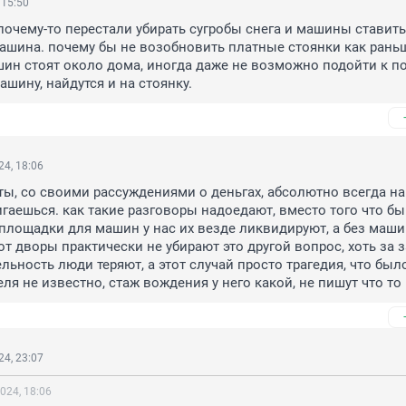
 15:50
 почему-то перестали убирать сугробы снега и машины ставить 
ашина. почему бы не возобновить платные стоянки как раньше
ин стоят около дома, иногда даже не возможно подойти к под
ашину, найдутся и на стоянку.
4, 18:06
ь ты, со своими рассуждениями о деньгах, абсолютно всегда на
гаешься. как такие разговоры надоедают, вместо того что бы 
площадки для машин у нас их везде ликвидируют, а без маши
от дворы практически не убирают это другой вопрос, хоть за з
ельность люди теряют, а этот случай просто трагедия, что было
еля не известно, стаж вождения у него какой, не пишут что то
4, 23:07
024, 18:06