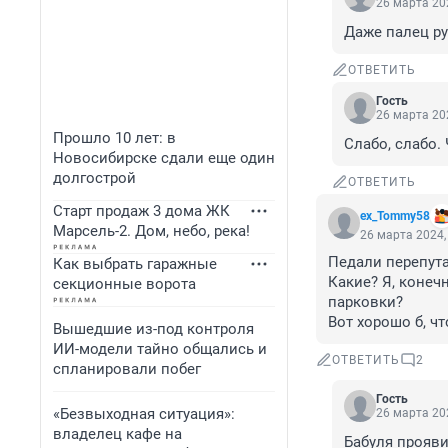
26 марта 202
Даже палец ру
ОТВЕТИТЬ
Гость
26 марта 202
Прошло 10 лет: в
Слабо, слабо.
Новосибирске сдали еще один
долгострой
ОТВЕТИТЬ
Старт продаж 3 дома ЖК
ex_Tommy58
Марсель-2. Дом, небо, река!
26 марта 2024,
Педали перепута
Как выбрать гаражные
Какие? Я, конеч
секционные ворота
парковки?

Вот хорошо б, ч
Вышедшие из-под контроля
ИИ-модели тайно общались и
ОТВЕТИТЬ
2
спланировали побег
Гость
«Безвыходная ситуация»:
26 марта 202
владелец кафе на
Бабуля проявил