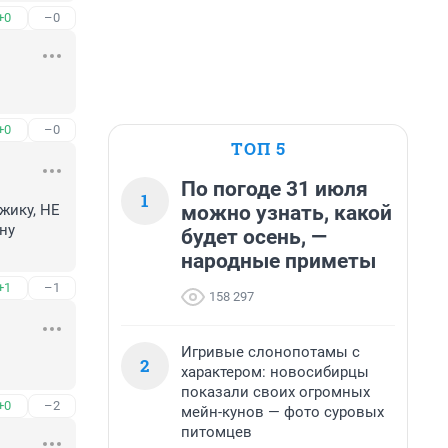
+0
–0
+0
–0
ТОП 5
По погоде 31 июля
1
можно узнать, какой
ику, НЕ 
у 
будет осень, —
народные приметы
+1
–1
158 297
Игривые слонопотамы с
2
характером: новосибирцы
показали своих огромных
+0
–2
мейн-кунов — фото суровых
питомцев