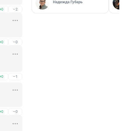
Надежда Губарь
+0
–2
+0
–0
+0
–1
+0
–0