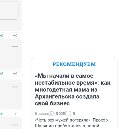
+0
–0
РЕКОМЕНДУЕМ
+2
–0
«Мы начали в самое
нестабильное время»: как
многодетная мама из
Архангельска создала
свой бизнес
8 часов
5 005
5
+0
–0
«Четырех мужей потеряла»: Прохор
Шаляпин проболтался о новой