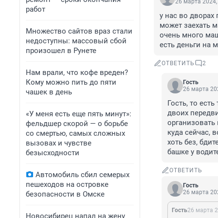
26 марта 2024,
работ
у нас во дворах
может заехать м
Множество сайтов враз стали
очень много маш
недоступны: массовый сбой
есть деньги на м
произошел в Рунете
ОТВЕТИТЬ
2
Нам врали, что кофе вреден?
Кому можно пить до пяти
Гость
26 марта 202
чашек в день
Гость, то ест
двоих передви
«У меня есть еще пять минут»:
организовать 
фельдшер скорой — о борьбе
куда сейчас, в
со смертью, самых сложных
хоть без, бдит
вызовах и чувстве
башке у водит
безысходности
ОТВЕТИТЬ
Автомобиль сбил семерых
пешеходов на островке
Гость
26 марта 202
безопасности в Омске
Гость
26 марта 2
Новосибирец напал на жену