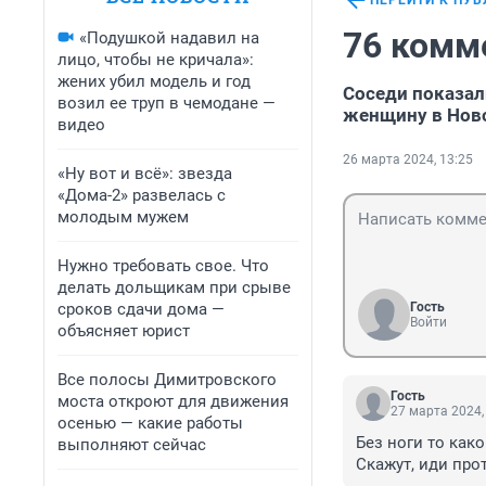
ПЕРЕЙТИ К ПУ
76 комм
«Подушкой надавил на
лицо, чтобы не кричала»:
жених убил модель и год
Соседи показал
возил ее труп в чемодане —
женщину в Нов
видео
26 марта 2024, 13:25
«Ну вот и всё»: звезда
«Дома-2» развелась с
молодым мужем
Нужно требовать свое. Что
делать дольщикам при срыве
сроков сдачи дома —
Гость
Войти
объясняет юрист
Все полосы Димитровского
Гость
моста откроют для движения
27 марта 2024,
осенью — какие работы
Без ноги то как
выполняют сейчас
Скажут, иди про