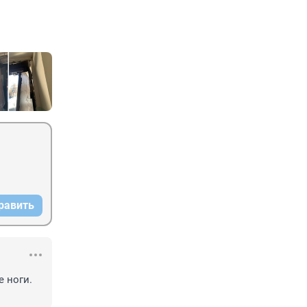
равить
 ноги. 