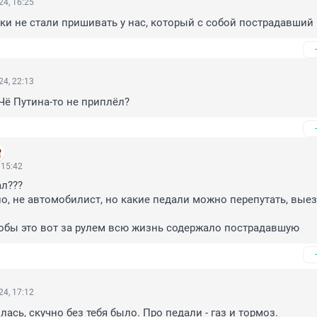
4, 16:25
ки не стали пришивать у нас, который с собой пострадавший
4, 22:13
 Чё Путина-то не приплёл?
 15:42
л???

но, не автомобилист, но какие педали можно перепутать, выез
тобы это вот за рулем всю жизнь содержало пострадавшую
4, 17:12
ась, скучно без тебя было. Про педали - газ и тормоз.