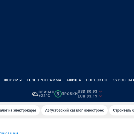
ФОРУМЫ
ТЕЛЕПРОГРАММА
АФИША
ГОРОСКОП
КУРСЫ ВА
USD 80,93
СЕЙЧАС
3
ПРОБКИ
+22°C
EUR 93,19
алог на электрокары
Августовский каталог новостроек
Строитель б