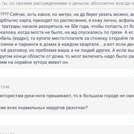
??? Сейчас, хоть какое, но метро, на др берег уехать можно, ав
убльгис карта, приходят по расписанию, я езжу лично, асфальт
 тратуары начали разоряться, не 50е года, чтобы попасть от бо
калова, когда моста не было, на жд спускались по грязи. А ес
иль (ведро), то купите место/платите за стоянку, откройте гис
оянки и паркинги в домах в каждом квартале....а вот если дене
гой разговор, но проблема ваша, а не людей других. А если вы 
другом конце области от дома, то мозг включать надо было ра
рям на окрайне хутора живет он.
 15:46
рактористам руки-ноги пришивают, то в большом городе не смог
уже всех нормальных хирургов разогнал?