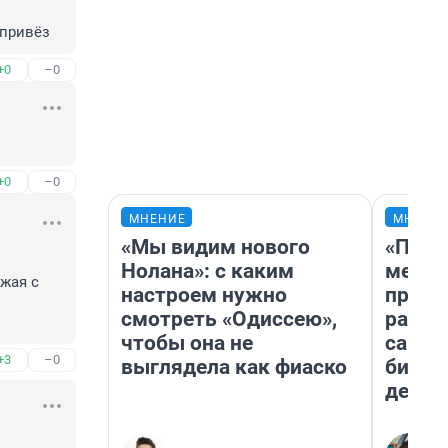
 привёз
+0
–0
+0
–0
МНЕНИЕ
МНЕНИ
«Мы видим нового
«Поку
Нолана»: с каким
мешке
жая с 
настроем нужно
предп
смотреть «Одиссею»,
расска
чтобы она не
самом
+3
–0
выглядела как фиаско
бизне
дешев