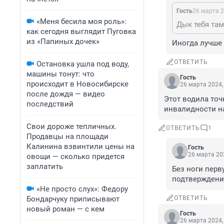
Гость
26 марта 2
«Меня бесила моя роль»:
Дык тебя там
как сегодня выглядит Пуговка
из «Папиных дочек»
Иногда лучше 
ОТВЕТИТЬ
Остановка ушла под воду,
машины тонут: что
Гость
происходит в Новосибирске
26 марта 2024,
после дождя — видео
Этот водила точ
последствий
инвалидности н
Свои дороже тепличных.
ОТВЕТИТЬ
1
Продавцы на площади
Калинина взвинтили цены на
Гость
26 марта 202
овощи — сколько придется
заплатить
Без ноги перву
подтверждени
«Не просто слух»: Федору
Бондарчуку приписывают
ОТВЕТИТЬ
новый роман — с кем
Гость
26 марта 2024,