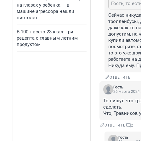
на глазах у ребенка — в
машине агрессора нашли
Сейчас никуда?
пистолет
троллейбусы, д
даже как-то на
В 100 г всего 23 ккал: три
допустим, на ч
рецепта с главным летним
купили автомоб
продуктом
посмотрите, ст
то это уже дру
работаете на 
Никуда ему. П
ОТВЕТИТЬ
Гость
26 марта 2024,
То пишут, что т
сделать. 

Что, Травников 
ОТВЕТИТЬ
2
Гость