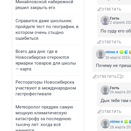
Михайловской набережной
решил закрыть его
ОТВЕТИТЬ
Гость
Справится даже школьник:
2 апреля 202
пройдите тест по географии, в
По суду его о
котором очень стыдно
ошибиться
ОТВЕТИТЬ
Всего два дня: где в
лёлик я
Новосибирске откроются
26 марта 2024,
ярмарки товаров для школы
Почему не приш
— карта
ОТВЕТИТЬ
2
Рестораторы Новосибирска
участвуют в международном
Гость
26 марта 202
гастрофестивале
Дык тебя там 
Метеоролог предрек самую
ОТВЕТИТЬ
мощную климатическую
катастрофу за последнюю
лёлик я
тысячу лет: когда всё
28 марта 202
начнется