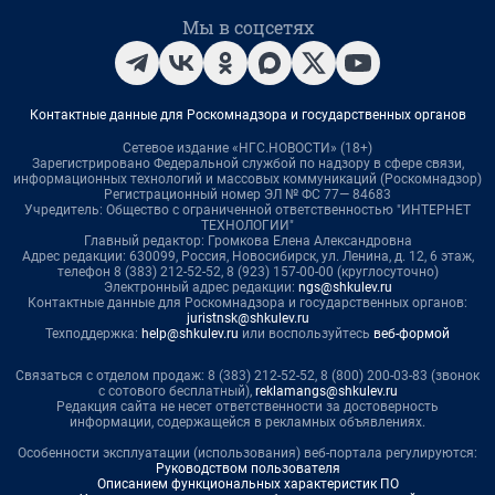
Мы в соцсетях
Контактные данные для Роскомнадзора и государственных органов
Сетевое издание «НГС.НОВОСТИ» (18+)
Зарегистрировано Федеральной службой по надзору в сфере связи,
информационных технологий и массовых коммуникаций (Роскомнадзор)
Регистрационный номер ЭЛ № ФС 77— 84683
Учредитель: Общество с ограниченной ответственностью "ИНТЕРНЕТ
ТЕХНОЛОГИИ"
Главный редактор: Громкова Елена Александровна
Адрес редакции: 630099, Россия, Новосибирск, ул. Ленина, д. 12, 6 этаж,
телефон 8 (383) 212-52-52, 8 (923) 157-00-00 (круглосуточно)
Электронный адрес редакции:
ngs@shkulev.ru
Контактные данные для Роскомнадзора и государственных органов:
juristnsk@shkulev.ru
Техподдержка:
help@shkulev.ru
или воспользуйтесь
веб-формой
Связаться с отделом продаж: 8 (383) 212-52-52, 8 (800) 200-03-83 (звонок
с сотового бесплатный),
reklamangs@shkulev.ru
Редакция сайта не несет ответственности за достоверность
информации, содержащейся в рекламных объявлениях.
Особенности эксплуатации (использования) веб-портала регулируются:
Руководством пользователя
Описанием функциональных характеристик ПО