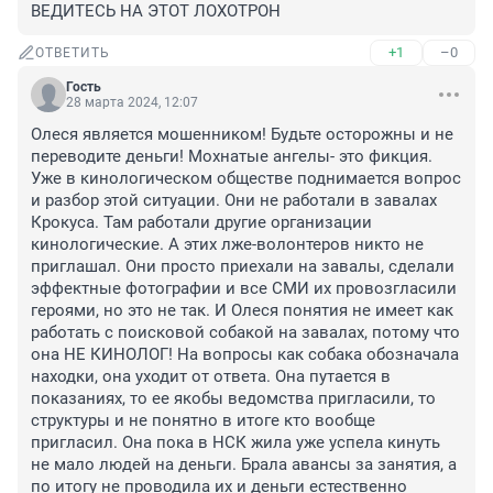
ВЕДИТЕСЬ НА ЭТОТ ЛОХОТРОН
+1
–0
ОТВЕТИТЬ
Гость
28 марта 2024, 12:07
Олеся является мошенником! Будьте осторожны и не 
переводите деньги! Мохнатые ангелы- это фикция. 
Уже в кинологическом обществе поднимается вопрос 
и разбор этой ситуации. Они не работали в завалах 
Крокуса. Там работали другие организации 
кинологические. А этих лже-волонтеров никто не 
приглашал. Они просто приехали на завалы, сделали 
эффектные фотографии и все СМИ их провозгласили 
героями, но это не так. И Олеся понятия не имеет как 
работать с поисковой собакой на завалах, потому что 
она НЕ КИНОЛОГ! На вопросы как собака обозначала 
находки, она уходит от ответа. Она путается в 
показаниях, то ее якобы ведомства пригласили, то 
структуры и не понятно в итоге кто вообще 
пригласил. Она пока в НСК жила уже успела кинуть 
не мало людей на деньги. Брала авансы за занятия, а 
по итогу не проводила их и деньги естественно 