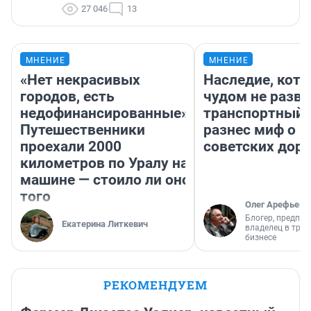
27 046
13
МНЕНИЕ
МНЕНИЕ
«Нет некрасивых
Наследие, кото
городов, есть
чудом не разва
недофинансированные».
транспортный 
Путешественники
разнес миф о 
проехали 2000
советских доро
километров по Уралу на
машине — стоило ли оно
того
Олег Арефьев
Блогер, предпри
Екатерина Литкевич
владелец в тра
бизнесе
РЕКОМЕНДУЕМ