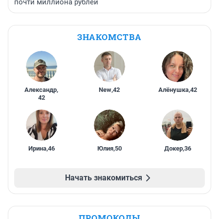
почти миллиона рублей
ЗНАКОМСТВА
Александр
,
New
,
42
Алёнушка
,
42
42
Ирина
,
46
Юлия
,
50
Докер
,
36
Начать знакомиться
ПРОМОКОДЫ