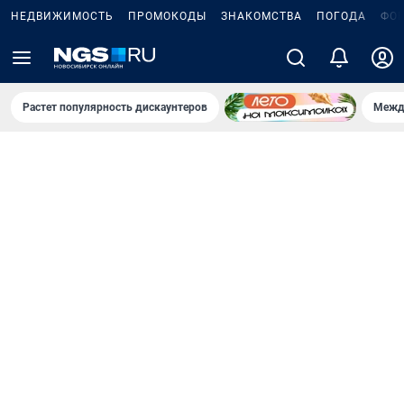
НЕДВИЖИМОСТЬ
ПРОМОКОДЫ
ЗНАКОМСТВА
ПОГОДА
ФО
Растет популярность дискаунтеров
Межд