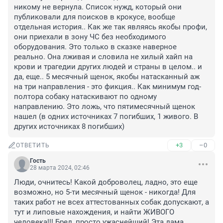
никому не вернула. Список нужд, который они 
публиковали для поисков в крокусе, вообще 
отдельная история.. Как же так являясь якобы профи, 
они приехали в зону ЧС без необходимого 
оборудования. Это только в сказке наверное 
реально. Она лживая и словила не хилый хайп на 
крови и трагедии других людей и страны в целом.. и 
да, еще.. 5 месячный щенок, якобы натасканный аж 
на три направления - это фикция.. Как минимум год-
полтора собаку натаскивают по одному 
направлению. Это ложь, что пятимесячный щенок 
нашел (в одних источниках 7 погибших, 1 живого. В 
других источниках 8 погибших)
+3
–0
ОТВЕТИТЬ
Гость
28 марта 2024, 02:46
Люди, очнитесь! Какой доброволец, ладно, это еще 
возможно, но 5-ти месячный щенок - никогда! Для 
таких работ не всех аттестованных собак допускают, а 
тут и липовые нахождения, и найти ЖИВОГО 
человека!!! Бред, просто ужаснейший! Эта дама 