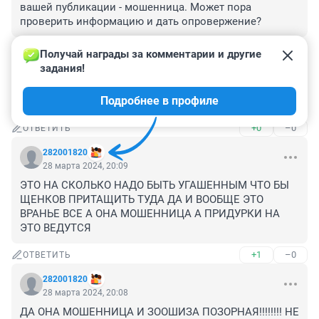
вашей публикации - мошенница. Может пора 
проверить информацию и дать опровержение?
+1
–0
ОТВЕТИТЬ
Получай награды за комментарии и другие 
задания!
Гость
28 марта 2024, 23:23
Подробнее в профиле
А Олеся оказалась мошенницей, увы
+0
–0
ОТВЕТИТЬ
282001820
28 марта 2024, 20:09
ЭТО НА СКОЛЬКО НАДО БЫТЬ УГАШЕННЫМ ЧТО БЫ 
ЩЕНКОВ ПРИТАЩИТЬ ТУДА ДА И ВООБЩЕ ЭТО 
ВРАНЬЕ ВСЕ А ОНА МОШЕННИЦА А ПРИДУРКИ НА 
ЭТО ВЕДУТСЯ
+1
–0
ОТВЕТИТЬ
282001820
28 марта 2024, 20:08
ДА ОНА МОШЕННИЦА И ЗООШИЗА ПОЗОРНАЯ!!!!!!!! НЕ 