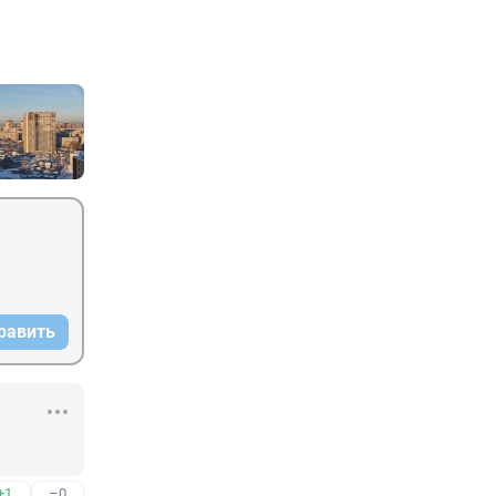
равить
+1
–0