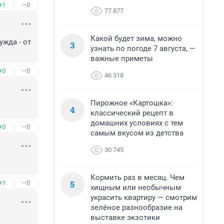
+1
–0
77 877
Какой будет зима, можно
жда - от 
3
узнать по погоде 7 августа, —
важные приметы
+0
–0
46 318
Пирожное «Картошка»:
4
классический рецепт в
домашних условиях с тем
+0
–0
самым вкусом из детства
30 745
Кормить раз в месяц. Чем
5
+1
–0
хищным или необычным
украсить квартиру — смотрим
зелёное разнообразие на
выставке экзотики