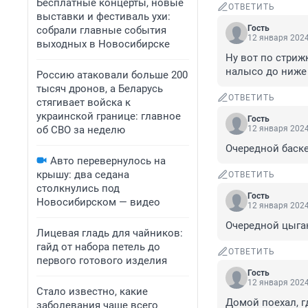
Бесплатные концерты, новые
ОТВЕТИТЬ
выставки и фестиваль ухи:
Гость
собрали главные события
12 января 2024
выходных в Новосибирске
Ну вот по стрижк
налысо до ниже 
Россию атаковали больше 200
тысяч дронов, а Беларусь
ОТВЕТИТЬ
стягивает войска к
украинской границе: главное
Гость
об СВО за неделю
12 января 2024
Очередной баске
Авто перевернулось на
крышу: два седана
ОТВЕТИТЬ
столкнулись под
Гость
Новосибирском — видео
12 января 2024
Очередной цыган
Лицевая гладь для чайников:
гайд от набора петель до
ОТВЕТИТЬ
первого готового изделия
Гость
12 января 2024
Стало известно, какие
Домой поехал, г
заболевания чаще всего