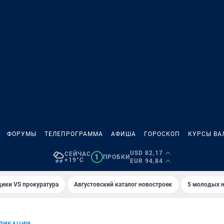
ФОРУМЫ
ТЕЛЕПРОГРАММА
АФИША
ГОРОСКОП
КУРСЫ ВА
USD 82,17
СЕЙЧАС
1
ПРОБКИ
+19°C
EUR 94,84
ики VS прокуратура
Августовский каталог новостроек
5 молодых н