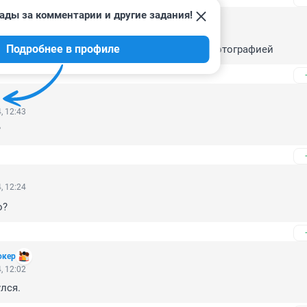
ады за комментарии и другие задания!
, 16:35
Подробнее в профиле
убые? информация в тексте не стыкуется с фотографией
, 12:43
?
, 12:24
о?
окер
, 12:02
лся.