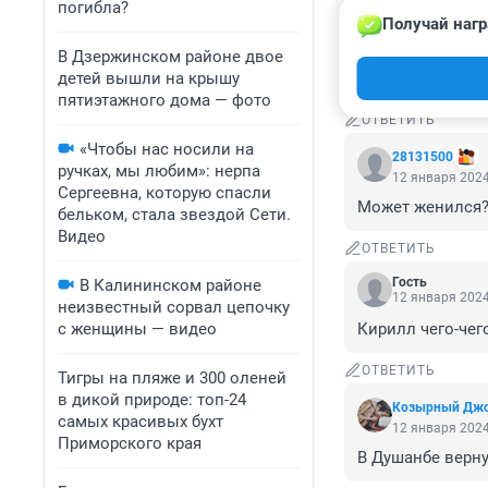
погибла?
Получай нагр
Гость
12 января 2024
В Дзержинском районе двое
детей вышли на крышу
глаза точно гол
пятиэтажного дома — фото
ОТВЕТИТЬ
«Чтобы нас носили на
28131500
ручках, мы любим»: нерпа
12 января 2024
Сергеевна, которую спасли
Может женился
бельком, стала звездой Сети.
Видео
ОТВЕТИТЬ
Гость
В Калининском районе
12 января 2024
неизвестный сорвал цепочку
с женщины — видео
Кирилл чего-чег
ОТВЕТИТЬ
Тигры на пляже и 300 оленей
в дикой природе: топ-24
Козырный Дж
самых красивых бухт
12 января 2024
Приморского края
В Душанбе верну