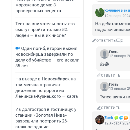
мороженое дома: 3
проверенных рецепта
Коляныч в екз
12 января 2024
Тест на внимательность: его
На дебатах межд
смогут пройти только 5%
подключившаяся
людей — вы в их числе?
ОТВЕТИТЬ
2
Один погиб, второй выжил:
Гость
новосибирца задержали по
12 января 20
делу об убийстве — его искали
👍😂
35 лет
ОТВЕТИТЬ
На въезде в Новосибирск на
три месяца ограничат
Гость
13 января 20
движение по дороге из
Ленинска-Кузнецкого — карта
Тупее шутки н
ОТВЕТИТЬ
Из долгостроя в гостиницу: у
станции «Золотая Нива»
Zemb
разрешили построить 26-
12 января 2024
этажное здание