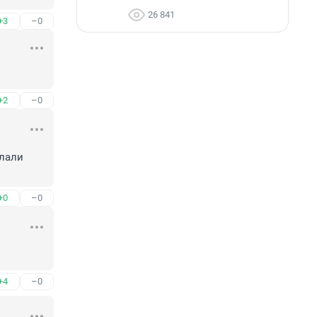
26 841
+3
–0
+2
–0
лали 
+0
–0
+4
–0