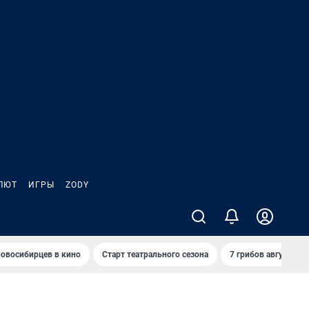
ЛЮТ
ИГРЫ
ZODY
овосибирцев в кино
Старт театрального сезона
7 грибов августа