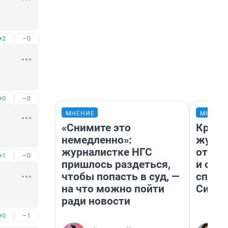
+2
–0
+0
–0
МНЕНИЕ
МНЕНИ
«Снимите это
Красн
немедленно»:
журна
журналистке НГС
отпус
+1
–0
пришлось раздеться,
и объ
чтобы попасть в суд, —
споре
на что можно пойти
Сибир
ради новости
+0
–1