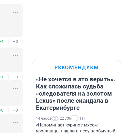
+4
–0
РЕКОМЕНДУЕМ
+1
–0
«Не хочется в это верить».
Как сложилась судьба
«следователя на золотом
Lexus» после скандала в
Екатеринбурге
+0
–0
14 часов
22 706
117
«Напоминает куриное мясо»:
ярославцы нашли в лесу необычный