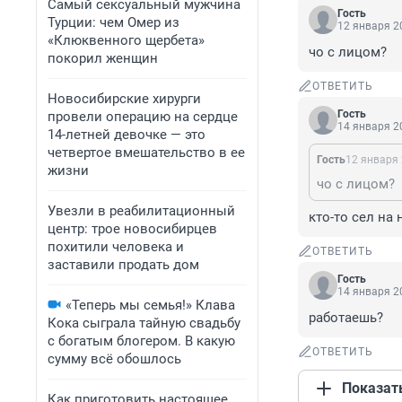
Самый сексуальный мужчина
Гость
Турции: чем Омер из
12 января 20
«Клюквенного щербета»
чо с лицом?
покорил женщин
ОТВЕТИТЬ
Новосибирские хирурги
Гость
провели операцию на сердце
14 января 20
14-летней девочке — это
четвертое вмешательство в ее
Гость
12 января 
жизни
чо с лицом?
Увезли в реабилитационный
кто-то сел на 
центр: трое новосибирцев
похитили человека и
ОТВЕТИТЬ
заставили продать дом
Гость
14 января 20
«Теперь мы семья!» Клава
работаешь?
Кока сыграла тайную свадьбу
с богатым блогером. В какую
ОТВЕТИТЬ
сумму всё обошлось
Показат
Как приготовить настоящее