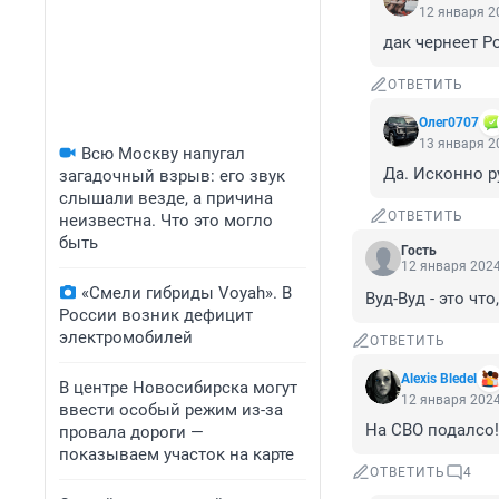
12 января 20
дак чернеет Р
ОТВЕТИТЬ
Олег0707
13 января 20
Всю Москву напугал
Да. Исконно р
загадочный взрыв: его звук
слышали везде, а причина
ОТВЕТИТЬ
неизвестна. Что это могло
быть
Гость
12 января 2024
«Смели гибриды Voyah». В
Вуд-Вуд - это чт
России возник дефицит
электромобилей
ОТВЕТИТЬ
Alexis Bledel
В центре Новосибирска могут
12 января 2024
ввести особый режим из-за
На СВО подалсо!
провала дороги —
показываем участок на карте
ОТВЕТИТЬ
4