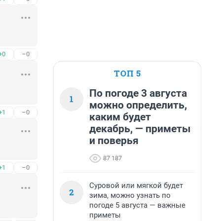
+0
–0
ТОП 5
По погоде 3 августа
1
можно определить,
+1
–0
каким будет
декабрь, — приметы
и поверья
87 187
+1
–0
Суровой или мягкой будет
2
зима, можно узнать по
погоде 5 августа — важные
приметы