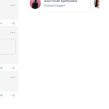
Анастасия Хрипушина
Корреспондент
+1
–0
+0
–0
+0
–0