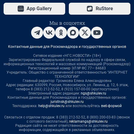
App Gallery
RuStore
Мы в соцсетях
Контактные данные для Роскомнадзора и государственных органов
Сетевое издание «НГС.НОВОСТИ» (18+)
Зарегистрировано Федеральной службой по надзору в сфере связи,
информационных технологий и массовых коммуникаций (Роскомнадзор)
Регистрационный номер ЭЛ № ФС 77— 84683
Учредитель: Общество с ограниченной ответственностью "ИНТЕРНЕТ
ТЕХНОЛОГИИ"
Главный редактор: Громкова Елена Александровна
Адрес редакции: 630099, Россия, Новосибирск, ул. Ленина, д. 12, 6 этаж,
телефон 8 (383) 212-52-52, 8 (923) 157-00-00 (круглосуточно)
Электронный адрес редакции:
ngs@shkulev.ru
Контактные данные для Роскомнадзора и государственных органов:
juristnsk@shkulev.ru
Техподдержка:
help@shkulev.ru
или воспользуйтесь
веб-формой
Связаться с отделом продаж: 8 (383) 212-52-52, 8 (800) 200-03-83 (звонок
с сотового бесплатный),
reklamangs@shkulev.ru
Редакция сайта не несет ответственности за достоверность
информации, содержащейся в рекламных объявлениях.