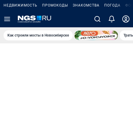
НЕДВИЖИМОСТЬ
ПРОМОКОДЫ
ЗНАКОМСТВА
ПОГОДА
ФО
Как строили мосты в Новосибирске
Траты