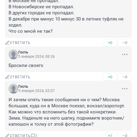
В Москве не пропадал.

В Новосибирске не пропадал.

В других городах не пропадал.

В декабре при минус 10 минус 30 в летних туфлях не 
ходил.

Что со мной не так?
+0
–0
ОТВЕТИТЬ
Гость
5 января 2024, 08:26
Бросили своего
+0
–0
ОТВЕТИТЬ
Гость
5 января 2024, 02:07
И зачем опять такие сообщения ни о чем? Москва 
большая, куда он в Москве поехал, вокзал/аэропорт. 
Как можно что вспомнить без такой конкретики. 
Зима. Наденьте на него шапку, поднимите воротник/
капюшон и толку от этой фотографии?
+1
–0
ОТВЕТИТЬ
1