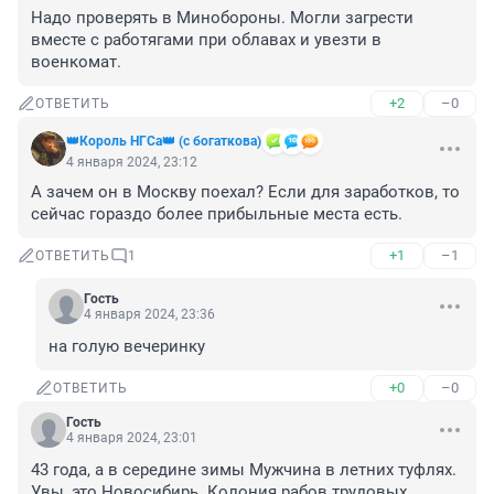
Надо проверять в Минобороны. Могли загрести 
вместе с работягами при облавах и увезти в 
военкомат.
+2
–0
ОТВЕТИТЬ
👑Король НГСа👑 (с богаткова)
4 января 2024, 23:12
А зачем он в Москву поехал? Если для заработков, то 
сейчас гораздо более прибыльные места есть.
+1
–1
ОТВЕТИТЬ
1
Гость
4 января 2024, 23:36
на голую вечеринку
+0
–0
ОТВЕТИТЬ
Гость
4 января 2024, 23:01
43 года, а в середине зимы Мужчина в летних туфлях. 
Увы, это Новосибирь. Колония рабов трудовых..