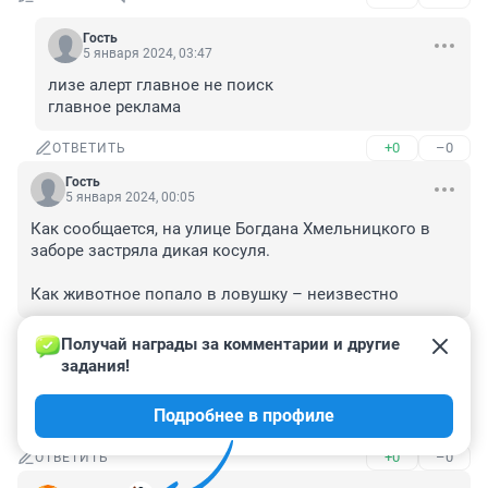
Гость
5 января 2024, 03:47
лизе алерт главное не поиск

главное реклама
+0
–0
ОТВЕТИТЬ
Гость
5 января 2024, 00:05
Как сообщается, на улице Богдана Хмельницкого в 
заборе застряла дикая косуля.

Как животное попало в ловушку – неизвестно
+0
–0
ОТВЕТИТЬ
Получай награды за комментарии и другие 
задания!
Гость
5 января 2024, 00:04
Подробнее в профиле
омолодит интимную зону и вернётся
+0
–0
ОТВЕТИТЬ