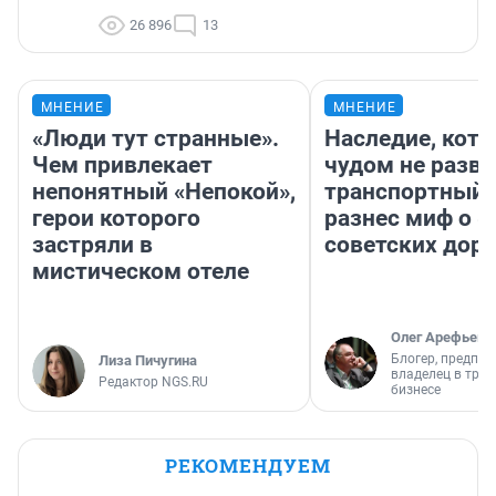
26 896
13
МНЕНИЕ
МНЕНИЕ
«Люди тут странные».
Наследие, кото
Чем привлекает
чудом не разва
непонятный «Непокой»,
транспортный 
герои которого
разнес миф о 
застряли в
советских доро
мистическом отеле
Олег Арефьев
Блогер, предпри
Лиза Пичугина
владелец в тра
Редактор NGS.RU
бизнесе
РЕКОМЕНДУЕМ