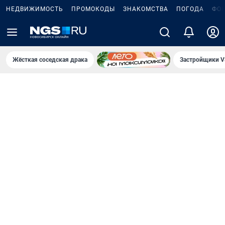
НЕДВИЖИМОСТЬ
ПРОМОКОДЫ
ЗНАКОМСТВА
ПОГОДА
ФО
Жёсткая соседская драка
Застройщики V