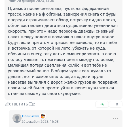
20 декабря 2023, 14:30
П, зимой после снегопада, пусть на федеральной 
трассе, какие на ф обгоны, завихрения снега от фуры 
впереди ограничивают обзор, встречку видно плохо, 
обгон заставляет двигаться существенно увеличивая 
скорость, при этом надо пересечь дважды снежный 
накат между полос и возможно накат внутри полос 
будут, если при этом с трассы не занесло, то вот тебе 
и встречка, от которой не лето, убежать не куда, 
обочины в снегу, газу дать и сманеврировать в свою 
полосу мешает тот же накат снега между полосами, 
малейшая потеря сцепления колёс и вот тебе не 
управляемый занос. В общем чувак сам думал что 
делает, вот и самовыпилился, за одно и пруля 
навсегда выпилил с дорог, жалко грузовик повредил, 
правильней было просто уйти в кювет кувыркаться 
отвечая самому за свое скудоумие.
+6
–0
ОТВЕТИТЬ
2
139867088
20 декабря 2023, 16:08