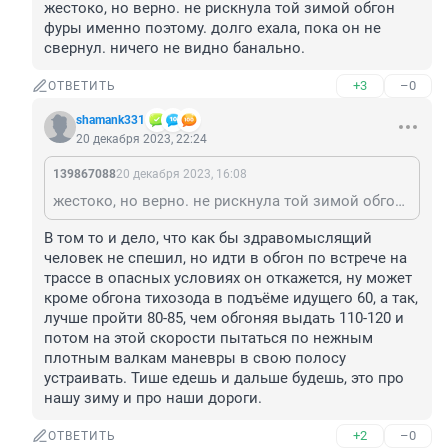
жестоко, но верно. не рискнула той зимой обгон 
фуры именно поэтому. долго ехала, пока он не 
свернул. ничего не видно банально.
+3
–0
ОТВЕТИТЬ
shamank331
20 декабря 2023, 22:24
139867088
20 декабря 2023, 16:08
жестоко, но верно. не рискнула той зимой обгон фуры именно поэтому. долго ехала, пока он не свернул. ничего не видно банально.
В том то и дело, что как бы здравомыслящий 
человек не спешил, но идти в обгон по встрече на 
трассе в опасных условиях он откажется, ну может 
кроме обгона тихозода в подъёме идущего 60, а так, 
лучше пройти 80-85, чем обгоняя выдать 110-120 и 
потом на этой скорости пытаться по нежным 
плотным валкам маневры в свою полосу 
устраивать. Тише едешь и дальше будешь, это про 
нашу зиму и про наши дороги.
+2
–0
ОТВЕТИТЬ