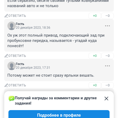
Если серьезно, бесите своими тупыми коверканиями 
названий авто и не только
+0
–0
ОТВЕТИТЬ
Гость
20 декабря 2023, 18:36
Ох уж этот полный привод, подключающий зад при 
пробуксовке передка, называется - угадай куда 
понесёт!
+0
–0
ОТВЕТИТЬ
Гость
20 декабря 2023, 17:31
Потому может не стоит сразу ярлыки вешать.
+0
–0
ОТВЕТИТЬ
Гость
20 декабря 2023, 17:30
Получай награды за комментарии и другие 
задания!
На другом ресурсе свидетель написал, что это 
грузовик вылетел на их полосу, они шли друг за 
Подробнее в профиле
другом по своей полосе и никого не обгоняли.