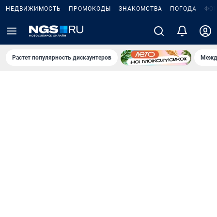
НЕДВИЖИМОСТЬ
ПРОМОКОДЫ
ЗНАКОМСТВА
ПОГОДА
ФО
Растет популярность дискаунтеров
Межд