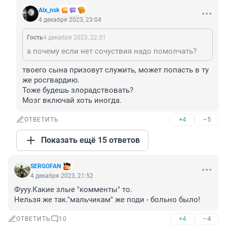
Alx_nsk
4 декабря 2023, 23:04
Гость
4 декабря 2023, 22:31
а почему если нет сочуствия надо помолчать?
твоего сына призовут служить, может попасть в ту 
же росгвардию. 

Тоже будешь злорадствовать?

Мозг включай хоть иногда.
+4
–5
ОТВЕТИТЬ
Показать ещё 15 ответов
SERGOFAN
4 декабря 2023, 21:52
Фууу.Какие злые "комменты" то.

Нельзя же так."мальчикам" же поди - больно было!
+4
–4
ОТВЕТИТЬ
10