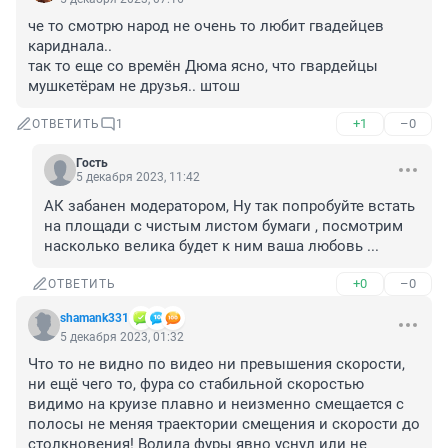
че то смотрю народ не очень то любит гвадейцев 
кариднала..

так то еще со времён Дюма ясно, что гвардейцы 
мушкетёрам не друзья.. штош
+1
–0
ОТВЕТИТЬ
1
Гость
5 декабря 2023, 11:42
АК забанен модератором, Ну так попробуйте встать 
на площади с чистым листом бумаги , посмотрим 
насколько велика будет к ним ваша любовь ...
+0
–0
ОТВЕТИТЬ
shamank331
5 декабря 2023, 01:32
Что то не видно по видео ни превышения скорости, 
ни ещё чего то, фура со стабильной скоростью 
видимо на круизе плавно и неизменно смещается с 
полосы не меняя траектории смещения и скорости до 
столкновения! Водила фуры явно уснул или не 