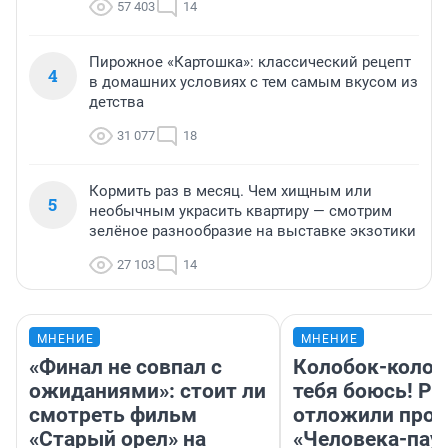
57 403
14
Пирожное «Картошка»: классический рецепт
4
в домашних условиях с тем самым вкусом из
детства
31 077
18
Кормить раз в месяц. Чем хищным или
5
необычным украсить квартиру — смотрим
зелёное разнообразие на выставке экзотики
27 103
14
МНЕНИЕ
МНЕНИЕ
«Финал не совпал с
Колобок-колобо
ожиданиями»: стоит ли
тебя боюсь! Ра
смотреть фильм
отложили прок
«Старый орел» на
«Человека-пау