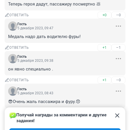
Теперь героя дадут, пассажиру посмертно 💩
+0
–0
ОТВЕТИТЬ
Гость
5 декабря 2023, 09:47
Медаль надо дать водителю фуры!
+1
–1
ОТВЕТИТЬ
Гость
5 декабря 2023, 09:38
он явно специально .
+1
–0
ОТВЕТИТЬ
Гость
5 декабря 2023, 08:43
😎Очень жаль пассажира и фуру.😞
+0
–1
ОТВЕТИТЬ
Получай награды за комментарии и другие 
задания!
Гость
5 декабря 2023, 08:39