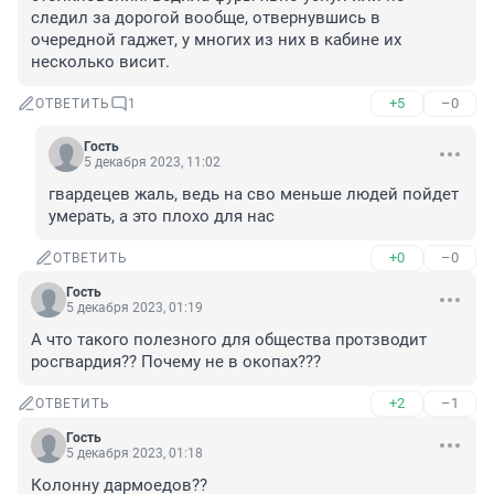
следил за дорогой вообще, отвернувшись в 
очередной гаджет, у многих из них в кабине их 
несколько висит.
+5
–0
ОТВЕТИТЬ
1
Гость
5 декабря 2023, 11:02
гвардецев жаль, ведь на сво меньше людей пойдет 
умерать, а это плохо для нас
+0
–0
ОТВЕТИТЬ
Гость
5 декабря 2023, 01:19
А что такого полезного для общества протзводит 
росгвардия?? Почему не в окопах???
+2
–1
ОТВЕТИТЬ
Гость
5 декабря 2023, 01:18
Колонну дармоедов??