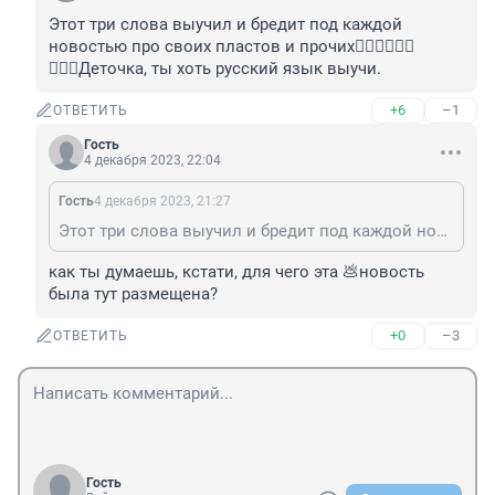
Этот три слова выучил и бредит под каждой 
новостью про своих пластов и прочих🤦🏻‍♂️🤦🏻‍♂️
🤦🏻‍♂️Деточка, ты хоть русский язык выучи.
+6
–1
ОТВЕТИТЬ
Гость
4 декабря 2023, 22:04
Гость
4 декабря 2023, 21:27
Этот три слова выучил и бредит под каждой новостью про своих пластов и прочих🤦🏻‍♂️🤦🏻‍♂️🤦🏻‍♂️Деточка, ты хоть русский язык выучи.
как ты думаешь, кстати, для чего эта 💩новость 
была тут размещена?
+0
–3
ОТВЕТИТЬ
Гость