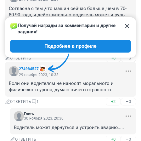
Согласна с тем ,что машин сейчас больше ,чем в 70-
80-90 года, и действительно водитель может и руль 
дёрнуть и отреагировать так, что скажется на 
Получай награды за комментарии и другие 
безопасности всех кто на дороги.... Да и это далеко 
задания!
не детки, по видео заметно что подростки.Нет 
реализации своей энергии, вот и занимают себя чем 
Подробнее в профиле
могут.
+0
–0
ОТВЕТИТЬ
274984527
29 ноября 2023, 10:33
Если они водителям не наносят морального и 
физического урона, думаю ничего страшного.
+2
–0
ОТВЕТИТЬ
1
Гость
30 ноября 2023, 20:30
Водитель может дернуться и устроить аварию.....
+0
–0
ОТВЕТИТЬ