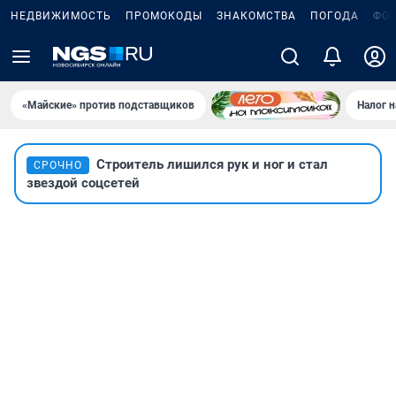
НЕДВИЖИМОСТЬ
ПРОМОКОДЫ
ЗНАКОМСТВА
ПОГОДА
ФО
«Майские» против подставщиков
Налог 
Строитель лишился рук и ног и стал
СРОЧНО
звездой соцсетей