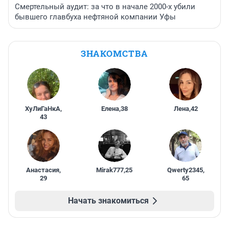
Смертельный аудит: за что в начале 2000-х убили
бывшего главбуха нефтяной компании Уфы
ЗНАКОМСТВА
ХуЛиГаНкА
,
Елена
,
38
Лена
,
42
43
Анастасия
,
Mirak777
,
25
Qwerty2345
,
29
65
Начать знакомиться