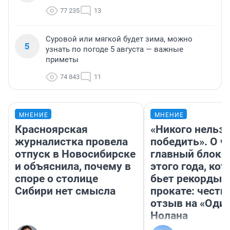
77 235
13
Суровой или мягкой будет зима, можно
5
узнать по погоде 5 августа — важные
приметы
74 843
11
МНЕНИЕ
МНЕНИЕ
Красноярская
«Никого нельз
журналистка провела
победить». О ч
отпуск в Новосибирске
главный блокб
и объяснила, почему в
этого года, ко
споре о столице
бьет рекорды 
Сибири нет смысла
прокате: честн
отзыв на «Оди
Нолана