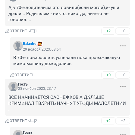
А,в 70-е,водители,за это ловили(если могли),и- уши 
драли... Родителям - никто, никогда, ничего не 
говорил....
+2
–0
ОТВЕТИТЬ
1
Balantre
29 ноября 2023, 08:54
В 70-е повзрослеть успевали пока проезжающую 
мимо машину дожидались
+0
–0
ОТВЕТИТЬ
Гость
28 ноября 2023, 23:17
ВСЁ НА́ЧИ́НА́ЕТСЯ САСНЕЖКОВ А ДА́ЛЪШЕ 
КРИМИ́НАЛ ТВА́РИ́ТЬ НАЧНУ́Т УРО́ДЫ МАЛОЛЕТНИИ 
.
+2
–2
ОТВЕТИТЬ
2
Гость