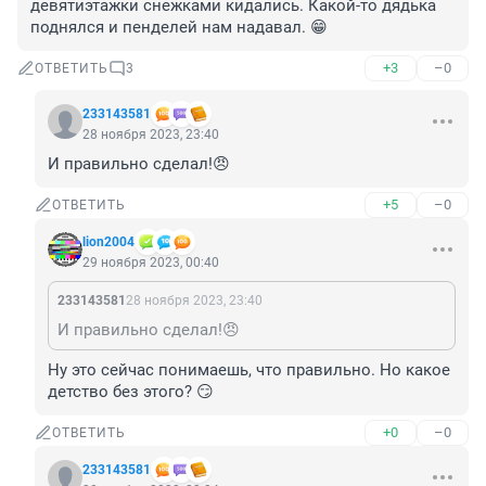
девятиэтажки снежками кидались. Какой-то дядька 
поднялся и пенделей нам надавал. 😁
+3
–0
ОТВЕТИТЬ
3
233143581
28 ноября 2023, 23:40
И правильно сделал!😠
+5
–0
ОТВЕТИТЬ
lion2004
29 ноября 2023, 00:40
233143581
28 ноября 2023, 23:40
И правильно сделал!😠
Ну это сейчас понимаешь, что правильно. Но какое 
детство без этого? 😏
+0
–0
ОТВЕТИТЬ
233143581