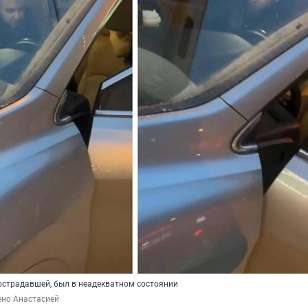
острадавшей, был в неадекватном состоянии
ено Анастасией