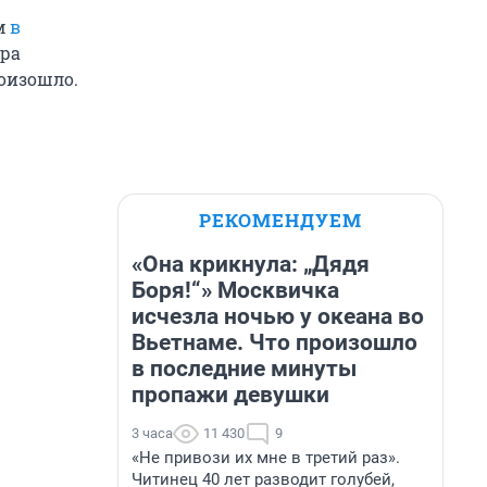
им
в
ара
роизошло.
РЕКОМЕНДУЕМ
«Она крикнула: „Дядя
Боря!“» Москвичка
исчезла ночью у океана во
Вьетнаме. Что произошло
в последние минуты
пропажи девушки
3 часа
11 430
9
«Не привози их мне в третий раз».
Читинец 40 лет разводит голубей,