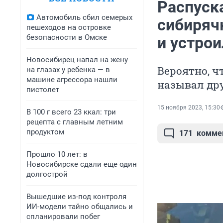
Распуска
Автомобиль сбил семерых
сибиряч
пешеходов на островке
безопасности в Омске
и устрои
Новосибирец напал на жену
Вероятно, ч
на глазах у ребенка — в
машине агрессора нашли
называл др
пистолет
15 ноября 2023, 15:30
В 100 г всего 23 ккал: три
рецепта с главным летним
продуктом
171
комме
Прошло 10 лет: в
Новосибирске сдали еще один
долгострой
Вышедшие из-под контроля
ИИ-модели тайно общались и
спланировали побег