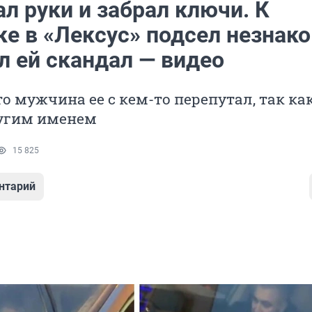
л руки и забрал ключи. К
ке в «Лексус» подсел незнак
л ей скандал — видео
то мужчина ее с кем-то перепутал, так ка
угим именем
15 825
нтарий