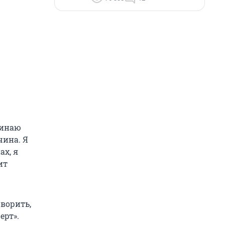
чинаю
чина. Я
ах, я
ит
оворить,
ерт».