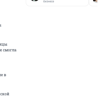
бизнесе
ы
лицы
и смогла
е в
рской