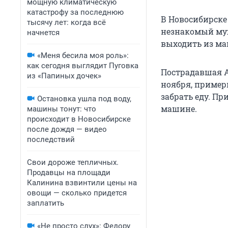
мощную климатическую
катастрофу за последнюю
В Новосибирске
тысячу лет: когда всё
незнакомый муж
начнется
выходить из маш
«Меня бесила моя роль»:
как сегодня выглядит Пуговка
Пострадавшая А
из «Папиных дочек»
ноября, пример
забрать еду. Пр
Остановка ушла под воду,
машине.
машины тонут: что
происходит в Новосибирске
после дождя — видео
последствий
Свои дороже тепличных.
Продавцы на площади
Калинина взвинтили цены на
овощи — сколько придется
заплатить
«Не просто слух»: Федору