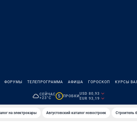
ФОРУМЫ
ТЕЛЕПРОГРАММА
АФИША
ГОРОСКОП
КУРСЫ ВА
USD 80,93
СЕЙЧАС
5
ПРОБКИ
+23°C
EUR 93,19
алог на электрокары
Августовский каталог новостроек
Строитель б