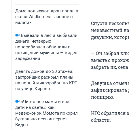
Дома полыхают, дрон попал в
склад Wildberries: главное о
налетах
Спустя несколь
неизвестный на
Вывезли в лес и выбивали
девушки, котор
деньги: четверых
новосибирцев обвинили в
похищении мужчины — видео
— Он забрал кл
задержания
вместе с прохо
забрать их, сел
Девять домов до 30 этажей:
застройщик раскрыл планы
Девушка отмеча
на новый микрорайон по КРТ
на улице Кирова
зафиксировать 
полицию.
«Чисто все мамы и все
дети на свете»: как
НГС обратился 
медвежонок Момота покорил
буквально весь интернет.
области.
Видео