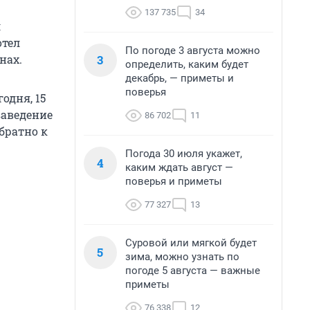
137 735
34
л
отел
По погоде 3 августа можно
3
нах.
определить, каким будет
декабрь, — приметы и
поверья
одня, 15
заведение
86 702
11
братно к
Погода 30 июля укажет,
4
каким ждать август —
поверья и приметы
77 327
13
Суровой или мягкой будет
5
зима, можно узнать по
погоде 5 августа — важные
приметы
76 338
12