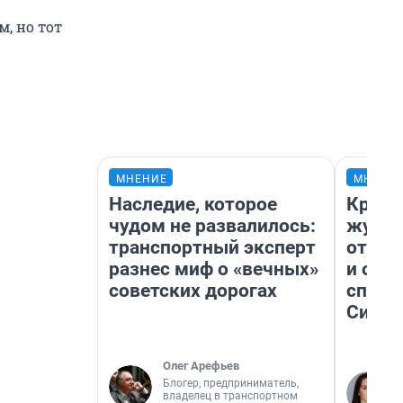
, но тот
МНЕНИЕ
МНЕНИ
Наследие, которое
Красн
чудом не развалилось:
журна
транспортный эксперт
отпус
разнес миф о «вечных»
и объ
советских дорогах
споре
Сибир
Олег Арефьев
Блогер, предприниматель,
владелец в транспортном