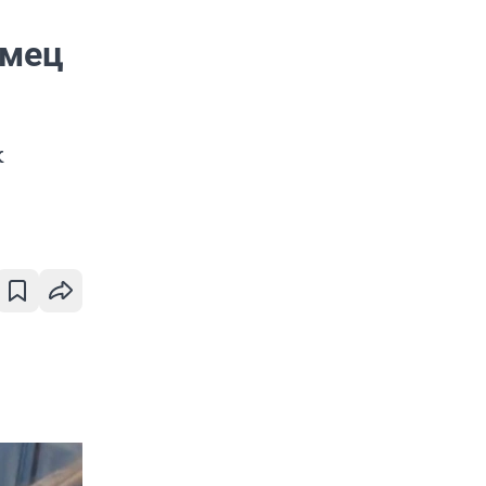
омец
к