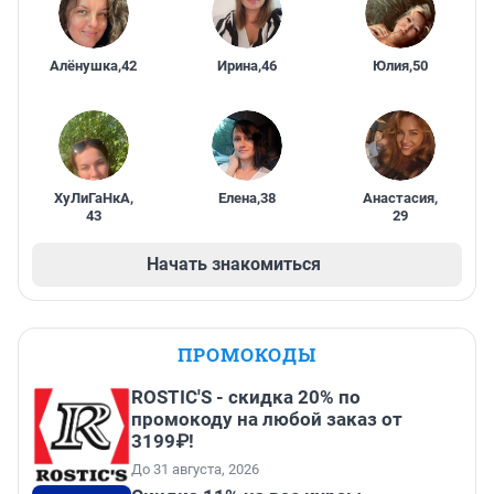
Алёнушка
,
42
Ирина
,
46
Юлия
,
50
ХуЛиГаНкА
,
Елена
,
38
Анастасия
,
43
29
Начать знакомиться
ПРОМОКОДЫ
ROSTIC'S - скидка 20% по
промокоду на любой заказ от
3199₽!
До 31 августа, 2026