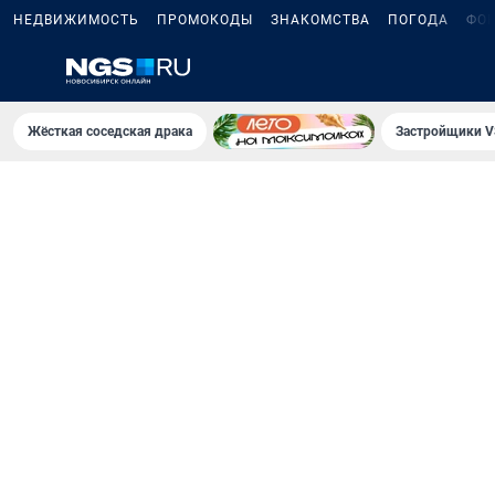
НЕДВИЖИМОСТЬ
ПРОМОКОДЫ
ЗНАКОМСТВА
ПОГОДА
ФО
Жёсткая соседская драка
Застройщики V