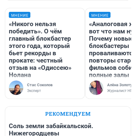
МНЕНИЕ
МНЕНИЕ
«Никого нельзя
«Аналоговая ж
победить». О чём
вот что нам ну
главный блокбастер
Почему новые
этого года, который
блокбастеры
бьет рекорды в
проваливаются,
прокате: честный
повторы стары
отзыв на «Одиссею»
фильмов соби
Нолана
полные залы
Стас Соколов
Алёна Золотух
Эксперт
Журналист НГС
РЕКОМЕНДУЕМ
Соль земли забайкальской.
Нижегородцевы