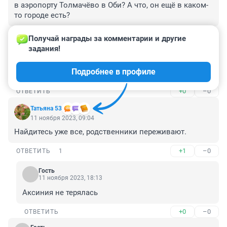
в аэропорту Толмачёво в Оби? А что, он ещё в каком-
то городе есть?
+0
–0
ОТВЕТИТЬ
Получай награды за комментарии и другие 
задания!
Гость
11 ноября 2023, 10:08
Подробнее в профиле
сибиряка пропала...
+0
–0
ОТВЕТИТЬ
Татьяна 53
11 ноября 2023, 09:04
Найдитесь уже все, родственники переживают.
+1
–0
ОТВЕТИТЬ
1
Гость
11 ноября 2023, 18:13
Аксиния не терялась
+0
–0
ОТВЕТИТЬ