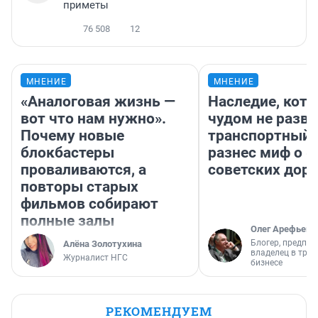
приметы
76 508
12
МНЕНИЕ
МНЕНИЕ
«Аналоговая жизнь —
Наследие, кото
вот что нам нужно».
чудом не разва
Почему новые
транспортный 
блокбастеры
разнес миф о 
проваливаются, а
советских доро
повторы старых
фильмов собирают
полные залы
Олег Арефьев
Блогер, предпри
Алёна Золотухина
владелец в тра
Журналист НГС
бизнесе
РЕКОМЕНДУЕМ