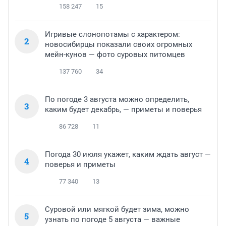
158 247
15
Игривые слонопотамы с характером:
2
новосибирцы показали своих огромных
мейн-кунов — фото суровых питомцев
137 760
34
По погоде 3 августа можно определить,
3
каким будет декабрь, — приметы и поверья
86 728
11
Погода 30 июля укажет, каким ждать август —
4
поверья и приметы
77 340
13
Суровой или мягкой будет зима, можно
5
узнать по погоде 5 августа — важные