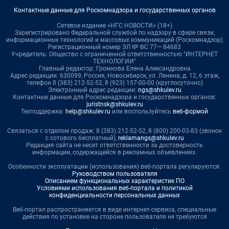
Контактные данные для Роскомнадзора и государственных органов
Сетевое издание «НГС.НОВОСТИ» (18+)
Зарегистрировано Федеральной службой по надзору в сфере связи,
информационных технологий и массовых коммуникаций (Роскомнадзор)
Регистрационный номер ЭЛ № ФС 77— 84683
Учредитель: Общество с ограниченной ответственностью "ИНТЕРНЕТ
ТЕХНОЛОГИИ"
Главный редактор: Громкова Елена Александровна
Адрес редакции: 630099, Россия, Новосибирск, ул. Ленина, д. 12, 6 этаж,
телефон 8 (383) 212-52-52, 8 (923) 157-00-00 (круглосуточно)
Электронный адрес редакции:
ngs@shkulev.ru
Контактные данные для Роскомнадзора и государственных органов:
juristnsk@shkulev.ru
Техподдержка:
help@shkulev.ru
или воспользуйтесь
веб-формой
Связаться с отделом продаж: 8 (383) 212-52-52, 8 (800) 200-03-83 (звонок
с сотового бесплатный),
reklamangs@shkulev.ru
Редакция сайта не несет ответственности за достоверность
информации, содержащейся в рекламных объявлениях.
Особенности эксплуатации (использования) веб-портала регулируются:
Руководством пользователя
Описанием функциональных характеристик ПО
Условиями использования веб-портала и политикой
конфиденциальности персональных данных
Веб-портал распространяется в виде интернет-сервиса, специальные
действия по установке на стороне пользователя не требуются