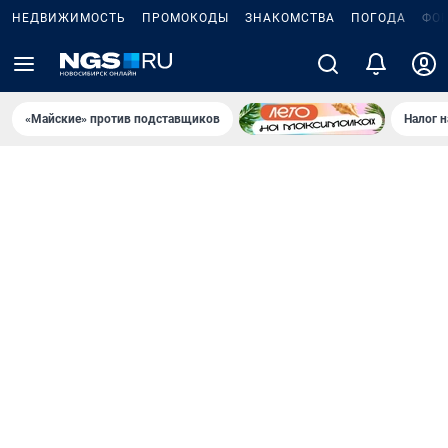
НЕДВИЖИМОСТЬ
ПРОМОКОДЫ
ЗНАКОМСТВА
ПОГОДА
ФО
«Майские» против подставщиков
Налог 