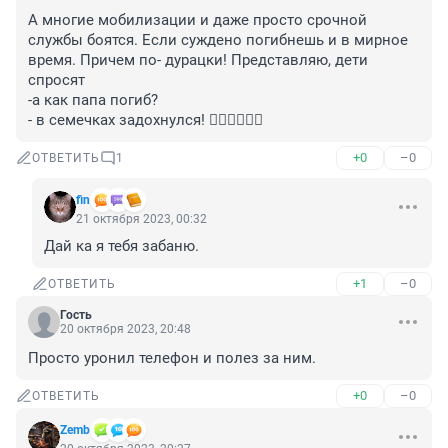
А многие мобилизации и даже просто срочной 
службы боятся. Если суждено погибнешь и в мирное 
время. Причем по- дурацки! Представляю, дети 
спросят

-а как папа погиб?

- в семечках задохнулся! 🤦‍♀️🤦‍♀️🤦‍♀️
+0
–0
ОТВЕТИТЬ
1
fin
21 октября 2023, 00:32
Дай ка я тебя забаню.
+1
–0
ОТВЕТИТЬ
Гость
20 октября 2023, 20:48
Просто уронил телефон и полез за ним.
+0
–0
ОТВЕТИТЬ
Zemb