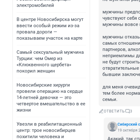
электромобилей
мужчины предпоч
чувствуют себя 
В центре Новосибирска могут
мужчины вовсе н
ввести особый режим из-за
провала дороги —
мужчины отказыв
показываем участок на карте
самых отношений
партнеров, алко
Самый сексуальный мужчина
неприемлимы дл
Турции: чем Омер из
не будут строит
«Клюквенного щербета»
отвратительные 
покорил женщин
бывшеи заключе
Новосибирские хирурги
для меня очеви
провели операцию на сердце
тем более норм
14-летней девочке — это
семьи.
четвертое вмешательство в ее
жизни
ОТВЕТИТЬ
3
Увезли в реабилитационный
Сибирский 
центр: трое новосибирцев
19 октября 2
похитили человека и
Акакий, так с