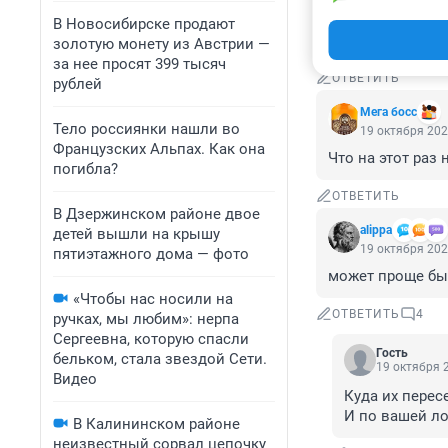
Как бы не выйти
В Новосибирске продают
Так и запишем 
золотую монету из Австрии —
за нее просят 399 тысяч
ОТВЕТИТЬ
рублей
Мега босс
Тело россиянки нашли во
19 октября 202
Французских Альпах. Как она
Что на этот раз
погибла?
ОТВЕТИТЬ
В Дзержинском районе двое
alippa
детей вышли на крышу
19 октября 202
пятиэтажного дома — фото
может проще был
«Чтобы нас носили на
ОТВЕТИТЬ
4
ручках, мы любим»: нерпа
Сергеевна, которую спасли
Гость
бельком, стала звездой Сети.
19 октября 2
Видео
Куда их перес
И по вашей ло
В Калининском районе
неизвестный сорвал цепочку