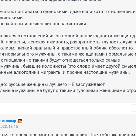
итают оставаться одинокими, даже если хотят отношений, и
одинокими

е хейтеры и не женщиноненавистники.

аются от отношений из-за полной непригодности женщин для
. прицепы, женская лживость, развратность, глупость, куча 
голизм, низкий оральный и нравственный облик- абсолютно 
я нормального мужчины. с такими женщинами нормальные 
ь отношалки - с такими будут отношаться только самые 
мужчины. бывшие колонисты (это слово имеет другой смысл)
нные алкоголики мигранты и прочие настоящие мужчины.

дно: русские женщины лучшего НЕ заслуживают

альные мужчины не будут с такими гулящими женщинами стро
стекловар
023, 13:15
татья то вроде про мост а не про женщин. Ты чтобы женщинам 