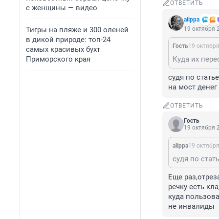
ОТВЕТИТЬ
с женщины — видео
alippa
Тигры на пляже и 300 оленей
19 октября 2
в дикой природе: топ-24
Гость
19 октября
самых красивых бухт
Приморского края
судя по стать
на мост денег
ОТВЕТИТЬ
Гость
19 октября 2
alippa
19 октября
Еще раз,отрез
речку есть кл
куда пользова
не инвалиды