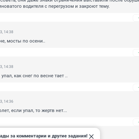
 совета, они даже знаки ограничения выставили после обруше
иноватого водителя с перегрузом и закроют тему.
3, 14:38
не, мосты по осени..
3, 14:38
упал, как снег по весне тает ..
3, 14:36
лет, если упал, то жертв нет...
ады за комментарии и другие задания!
3, 14:36