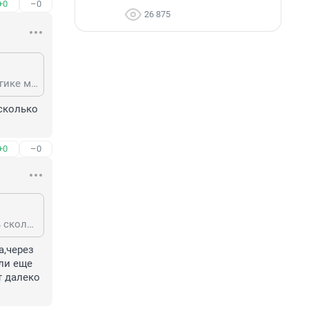
+0
–0
26 875
Куда их переселить?ну если только к главе администрации) И по вашей логике мост был только для этих 26 людей что ли?
сколько 
+0
–0
судя по статье, то пострадали исключительно 26 человек, а если посчитать сколько на мост денег ушло и уйдет, то хватит им по хате в Новосибирске купить
,через 
ли еще 
 далеко 