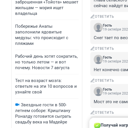
глава сельского
заброшенная «Тойота» мешает
сейчас найдут в
жильцам — мэрия ищет
владельца
ОТВЕТИТЬ
Гость
Побережье Анапы
19 октября 202
заполонили ядовитые
медузы: что происходит с
Снег тает по вес
пляжами
ОТВЕТИТЬ
Рабочий день хотят сократить,
Гость
но только летом — и вот
19 октября 202
почему. Новости 7 августа
Нет конечно сам 
Тест на возраст мозга:
ОТВЕТИТЬ
ответьте на эти 10 вопросов и
Гость
узнайте свой
19 октября 202
Мост это не само
Звездные гости в 500-
летнем соборе: Криштиану
ОТВЕТИТЬ
Роналду готовится сыграть
свадьбу века на Мадейре
Гость
Получай нагр
19 октября 202