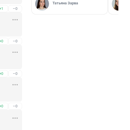
Татьяна Зарва
+1
–0
+0
–0
+0
–0
+0
–0