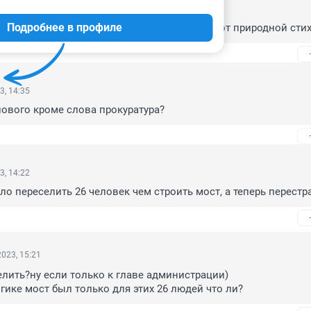
 на кого с полномочиями...

Подробнее в профиле
свежеотремонтированный мост разрушился от природной стих
3, 14:35
 нового кроме слова прокуратура?
3, 14:22
о переселить 26 человек чем строить мост, а теперь перестр
023, 15:21
елить?ну если только к главе администрации)

гике мост был только для этих 26 людей что ли?