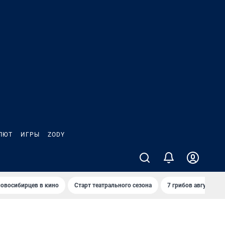
ЛЮТ
ИГРЫ
ZODY
овосибирцев в кино
Старт театрального сезона
7 грибов августа