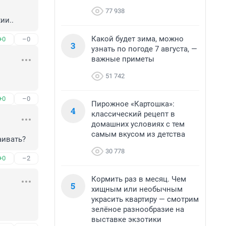
77 938
ии..
Какой будет зима, можно
+0
–0
3
узнать по погоде 7 августа, —
важные приметы
51 742
+0
–0
Пирожное «Картошка»:
4
классический рецепт в
домашних условиях с тем
самым вкусом из детства
аивать?
30 778
+0
–2
Кормить раз в месяц. Чем
5
хищным или необычным
украсить квартиру — смотрим
зелёное разнообразие на
выставке экзотики