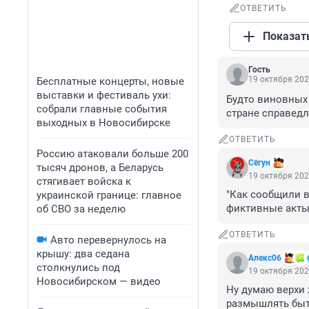
ОТВЕТИТЬ
Показат
Гость
19 октября 202
Бесплатные концерты, новые
выставки и фестиваль ухи:
Будто виновных н
собрали главные события
стране справедл
выходных в Новосибирске
ОТВЕТИТЬ
Россию атаковали больше 200
Сёгун
тысяч дронов, а Беларусь
19 октября 202
стягивает войска к
"Как сообщили в 
украинской границе: главное
фиктивные акты 
об СВО за неделю
ОТВЕТИТЬ
Авто перевернулось на
крышу: два седана
Алекс06
столкнулись под
19 октября 202
Новосибирском — видео
Ну думаю верхи 
размышлять быт