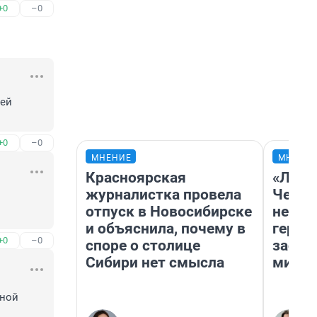
+0
–0
ей 
+0
–0
МНЕНИЕ
МНЕНИ
Красноярская
«Люди
журналистка провела
Чем п
отпуск в Новосибирске
непон
и объяснила, почему в
герои
+0
–0
споре о столице
застр
Сибири нет смысла
мисти
ной 