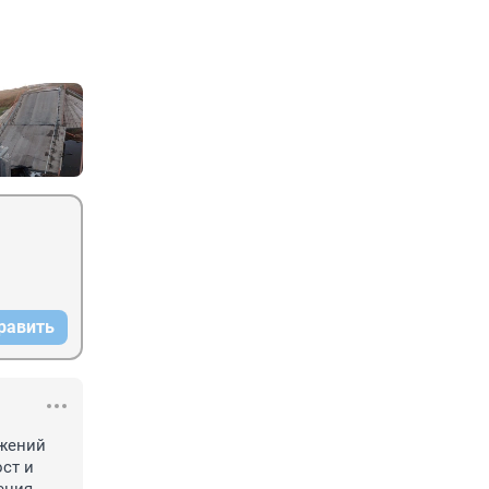
равить
жений 
т и 