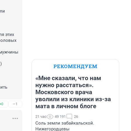
ли 
 этих 
половых 
мужчины 
 
РЕКОМЕНДУЕМ
«Мне сказали, что нам
нужно расстаться».
ить 
Московского врача
уволили из клиники из-за
+0
–1
мата в личном блоге
21 час
49 191
26
Соль земли забайкальской.
Нижегородцевы