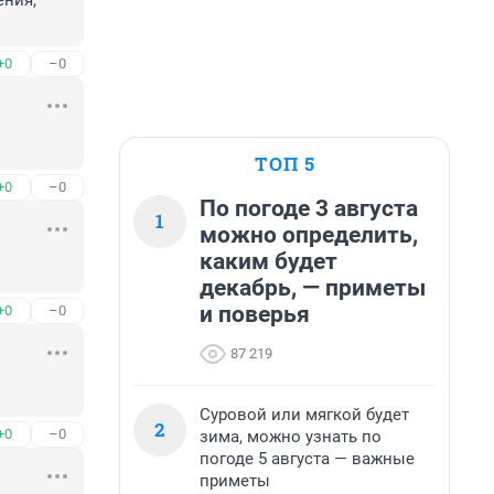
ния, 
+0
–0
ТОП 5
+0
–0
По погоде 3 августа
1
можно определить,
каким будет
декабрь, — приметы
и поверья
+0
–0
87 219
Суровой или мягкой будет
2
+0
–0
зима, можно узнать по
погоде 5 августа — важные
приметы