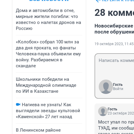
ПЕРЕЙТИ К ПУ
28 комм
Дома и автомобили в огне,
мирные жители погибли: что
известно о налетах дронов на
Новосибирские 
Россию
после обрушени
«Колобок» собрал 100 млн за
19 октября 2023, 11:45
два дня проката, но фанаты
Человека-паука объявили ему
войну. Разбираемся в
скандале
Школьники победили на
Международной олимпиаде
Гость
Войти
по ИИ в Казахстане
Нагиева не узнать! Как
Гость
выглядели звезды культовой
23 октября 202
«Каменской» 27 лет назад
Мост упал по пр
ТУАД, им сообща
В Ленинском районе