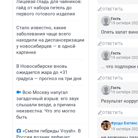
Лицевая гладь для чайников:
гайд от набора петель до
ОТВЕТИТЬ
первого готового изделия
Гость
19 октября 202
Стало известно, какие
Опять халат вин
заболевания чаще всего
находили на диспансеризации
ОТВЕТИТЬ
у новосибирцев — в одной
картинке
Гость
19 октября 202
В Новосибирске вновь
... что подпорк
ожидается жара до +31
градуса — прогноз на три дня
ОТВЕТИТЬ
Гость
Всю Москву напугал
19 октября 202
загадочный взрыв: его звук
Результат корру
слышали везде, а причина
неизвестна. Что это могло
ОТВЕТИТЬ
быть
Фродо Бэггинс
19 октября 202
«Смели гибриды Voyah». В
России возник дефицит
не мужчины раз