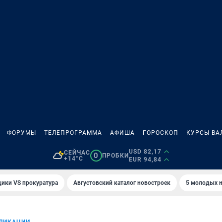
ФОРУМЫ
ТЕЛЕПРОГРАММА
АФИША
ГОРОСКОП
КУРСЫ ВА
USD 82,17
СЕЙЧАС
0
ПРОБКИ
+14°C
EUR 94,84
ики VS прокуратура
Августовский каталог новостроек
5 молодых н