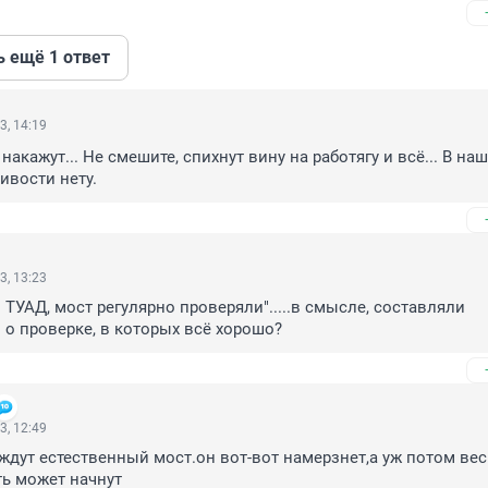
ь ещё 1 ответ
3, 14:19
акажут... Не смешите, спихнут вину на работягу и всё... В наш
ивости нету.
3, 13:23
ТУАД, мост регулярно проверяли".....в смысле, составляли 
о проверке, в которых всё хорошо?
3, 12:49
ждут естественный мост.он вот-вот намерзнет,а уж потом вес
ь может начнут