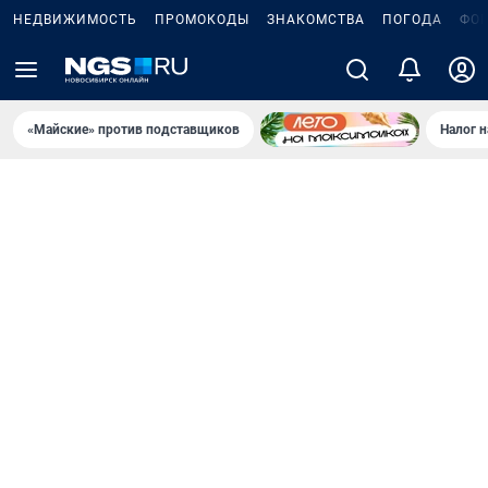
НЕДВИЖИМОСТЬ
ПРОМОКОДЫ
ЗНАКОМСТВА
ПОГОДА
ФО
«Майские» против подставщиков
Налог 