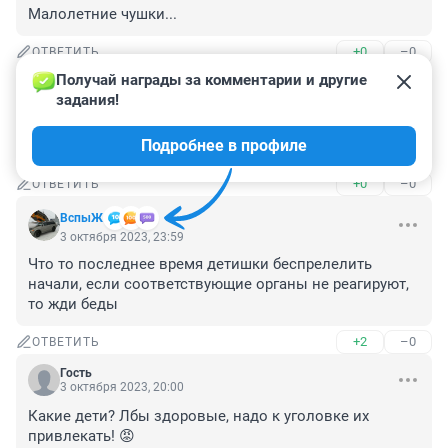
Малолетние чушки...
+0
–0
ОТВЕТИТЬ
Получай награды за комментарии и другие 
Гость
4 октября 2023, 11:24
задания!
Да в зоопарке они всех зверей поотравят, а не клетки 
Подробнее в профиле
будут чистить, лучше их туда посадить
+0
–0
ОТВЕТИТЬ
ВспыЖ
3 октября 2023, 23:59
Что то последнее время детишки беспрелелить 
начали, если соответствующие органы не реагируют, 
то жди беды
+2
–0
ОТВЕТИТЬ
Гость
3 октября 2023, 20:00
Какие дети? Лбы здоровые, надо к уголовке их 
привлекать! 😡