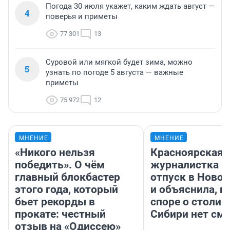
Погода 30 июля укажет, каким ждать август —
4
поверья и приметы
77 301
13
Суровой или мягкой будет зима, можно
5
узнать по погоде 5 августа — важные
приметы
75 972
12
МНЕНИЕ
МНЕНИЕ
«Никого нельзя
Красноярская
победить». О чём
журналистка п
главный блокбастер
отпуск в Ново
этого года, который
и объяснила, п
бьет рекорды в
споре о столиц
прокате: честный
Сибири нет см
отзыв на «Одиссею»