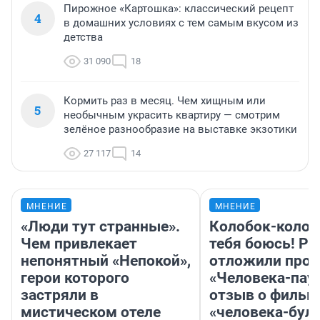
Пирожное «Картошка»: классический рецепт
4
в домашних условиях с тем самым вкусом из
детства
31 090
18
Кормить раз в месяц. Чем хищным или
5
необычным украсить квартиру — смотрим
зелёное разнообразие на выставке экзотики
27 117
14
МНЕНИЕ
МНЕНИЕ
«Люди тут странные».
Колобок-колобо
Чем привлекает
тебя боюсь! Ра
непонятный «Непокой»,
отложили прок
герои которого
«Человека-пау
застряли в
отзыв о фильм
мистическом отеле
«человека-бул