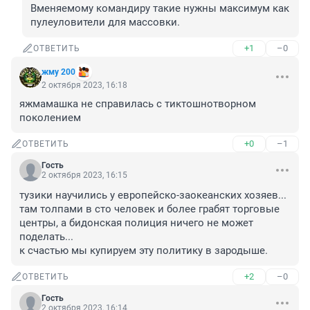
Вменяемому командиру такие нужны максимум как 
пулеуловители для массовки.
+1
–0
ОТВЕТИТЬ
жму 200
2 октября 2023, 16:18
яжмамашка не справилась с тиктошнотворном 
поколением
+0
–1
ОТВЕТИТЬ
Гость
2 октября 2023, 16:15
тузики научились у европейско-заокеанских хозяев...

там толпами в сто человек и более грабят торговые 
центры, а бидонская полиция ничего не может 
поделать...

к счастью мы купируем эту политику в зародыше.
+2
–0
ОТВЕТИТЬ
Гость
2 октября 2023, 16:14