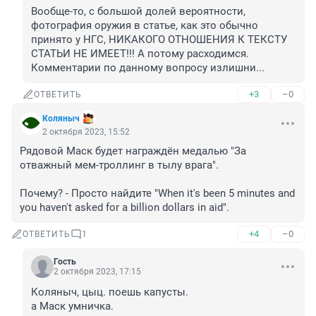
Вообще-то, с большой долей вероятности, 
фотография оружия в статье, как это обычно 
принято у НГС, НИКАКОГО ОТНОШЕНИЯ К ТЕКСТУ 
СТАТЬИ НЕ ИМЕЕТ!!! А потому расходимся. 
Комментарии по данному вопросу излишни...
+3
–0
ОТВЕТИТЬ
Коляныч
2 октября 2023, 15:52
Рядовой Маск будет награждëн медалью "За 
отважный мем-троллинг в тылу врага". 

Почему? - Просто найдите "When it's been 5 minutes and 
you haven't asked for a billion dollars in aid".
+4
–0
ОТВЕТИТЬ
1
Гость
2 октября 2023, 17:15
Коляныч, цыц. поешь капусты. 

а Маск умничка.