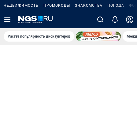
НЕДВИЖИМОСТЬ
ПРОМОКОДЫ
ЗНАКОМСТВА
ПОГОДА
ФО
Растет популярность дискаунтеров
Межд