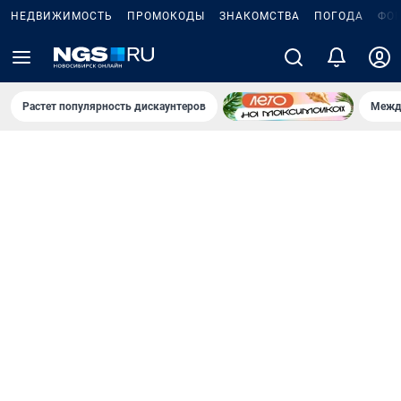
НЕДВИЖИМОСТЬ
ПРОМОКОДЫ
ЗНАКОМСТВА
ПОГОДА
ФО
Растет популярность дискаунтеров
Межд