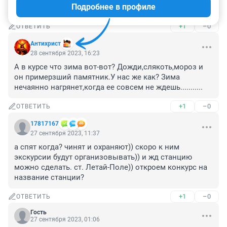
Подробнее в профиле
Конечно охраняют 20 тон алюминия по 177р за кг
+1
–0
ОТВЕТИТЬ
Антихрист
28 сентября 2023, 16:23
А в курсе что зима вот-вот? Дожди,слякоть,мороз и 
он примерзший памятник.У нас же как? Зима 
нечаянно нагрянет,когда ее совсем не ждешь...........
+1
–0
ОТВЕТИТЬ
17817167
27 сентября 2023, 11:37
а спят когда? чинят и охраняют)) скоро к ним 
экскурсии будут организовывать)) и жд станцию 
можно сделать. ст. Летай-Поле)) откроем конкурс на 
название станции?
+1
–0
ОТВЕТИТЬ
Гость
27 сентября 2023, 01:06