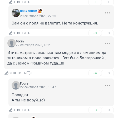
+1
–1
ОТВЕТИТЬ
88877888м
29 сентября 2023, 22:25
Сам он с поля не взлетит. Не та конструкция.
+0
–0
ОТВЕТИТЬ
Гость
22 сентября 2023, 13:21
Итить-матрить , сколько там медяхи с люминием да 
титаником в поле валяется...Вот бы с Болгарочкой , 
да с Ломом Фомичом туда...!!!
+4
–0
ОТВЕТИТЬ
8
Гость
22 сентября 2023, 13:47
Посадют..

А ты не воруй..(с)
+3
–0
ОТВЕТИТЬ