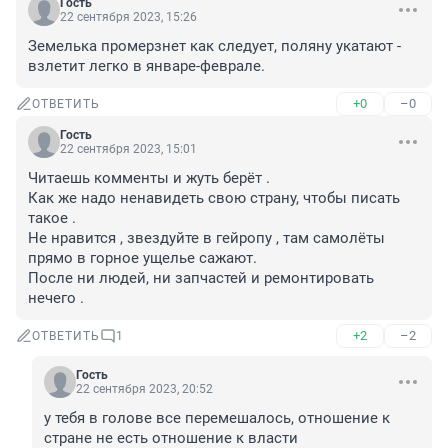
Гость
22 сентября 2023, 15:26
Земелька промерзнет как следует, поляну укатают - 
взлетит легко в январе-феврале.
+0
–0
ОТВЕТИТЬ
Гость
22 сентября 2023, 15:01
Читаешь комменты и жуть берёт .

Как же надо ненавидеть свою страну, чтобы писать 
такое .

Не нравится , звездуйте в гейропу , там самолёты 
прямо в горное ущелье сажают.

После ни людей, ни запчастей и ремонтировать 
нечего .
+2
–2
ОТВЕТИТЬ
1
Гость
22 сентября 2023, 20:52
у тебя в голове все перемешалось, отношение к 
стране не есть отношение к власти