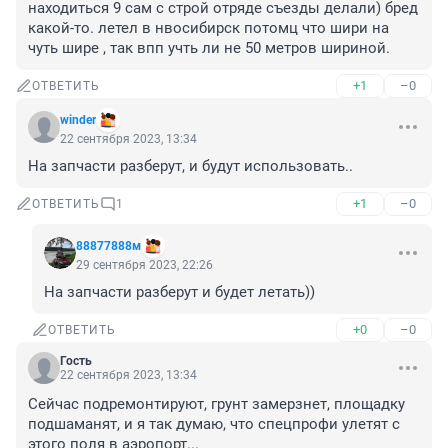
находиться 9 сам с строй отряде съезды делали) бред 
какой-то. летел в нвосибирск потомц что шири на 
чуть шире , так впп учть ли не 50 метров шириной.
+1
–0
ОТВЕТИТЬ
winder
22 сентября 2023, 13:34
На запчасти разберут, и будут использовать..
+1
–0
ОТВЕТИТЬ
1
88877888м
29 сентября 2023, 22:26
На запчасти разберут и будет летать))
+0
–0
ОТВЕТИТЬ
Гость
22 сентября 2023, 13:34
Сейчас подремонтируют, грунт замерзнет, площадку 
подшаманят, и я так думаю, что спецпрофи улетят с 
этого поля в аэропорт...