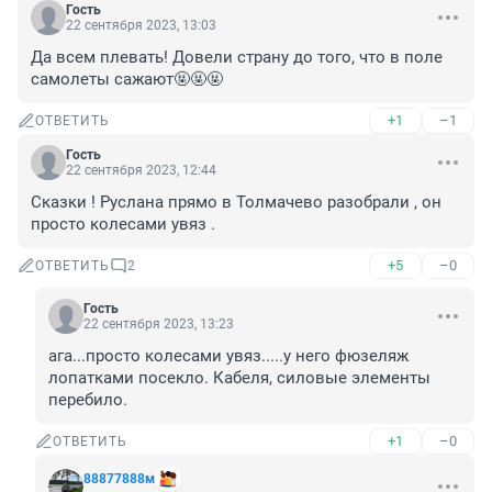
Гость
22 сентября 2023, 13:03
Да всем плевать! Довели страну до того, что в поле 
самолеты сажают🤬🤬🤬
+1
–1
ОТВЕТИТЬ
Гость
22 сентября 2023, 12:44
Сказки ! Руслана прямо в Толмачево разобрали , он 
просто колесами увяз .
+5
–0
ОТВЕТИТЬ
2
Гость
22 сентября 2023, 13:23
ага...просто колесами увяз.....у него фюзеляж 
лопатками посекло. Кабеля, силовые элементы 
перебило.
+1
–0
ОТВЕТИТЬ
88877888м