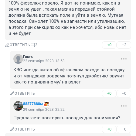
100% фюзеляж повело. Я вот не понимаю, как он в 
землю не ушел , такая махина передней стойкой 
должна была вспохать поле и уйти в землю. Мутная 
посадка. Самолёт 100% на запчасти или утилизацию, 
а этого при санкциях ох как не хочется, ибо новых нет 
и не будет
+0
–2
ОТВЕТИТЬ
2
Гость
22 сентября 2023, 13:53
КВС иногда читал об афганском заходе на посадку 
и от мандража вовремя потянул джойстик/ звучит 
как-то по диванному/ на взлет
+0
–0
ОТВЕТИТЬ
88877888м
29 сентября 2023, 22:22
Предлагаете повторить посадку для понимания?
+0
–0
ОТВЕТИТЬ