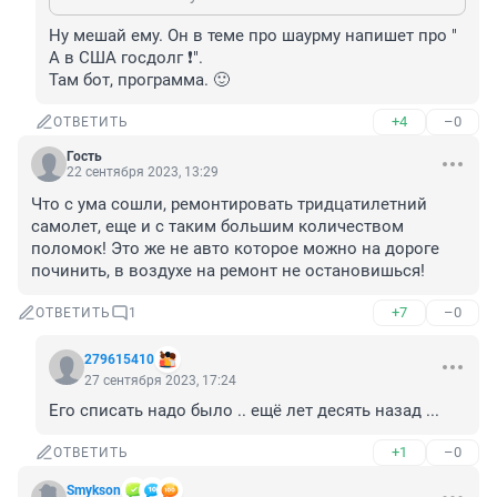
Ну мешай ему. Он в теме про шаурму напишет про " 
А в США госдолг ❗".

Там бот, программа. 🙂
+4
–0
ОТВЕТИТЬ
Гость
22 сентября 2023, 13:29
Что с ума сошли, ремонтировать тридцатилетний 
самолет, еще и с таким большим количеством 
поломок! Это же не авто которое можно на дороге 
починить, в воздухе на ремонт не остановишься!
+7
–0
ОТВЕТИТЬ
1
279615410
27 сентября 2023, 17:24
Его списать надо было .. ещё лет десять назад ...
+1
–0
ОТВЕТИТЬ
Smykson