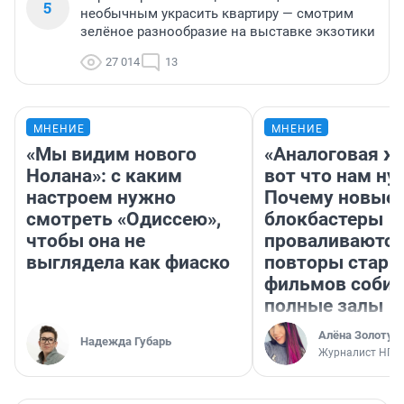
5
необычным украсить квартиру — смотрим
зелёное разнообразие на выставке экзотики
27 014
13
МНЕНИЕ
МНЕНИЕ
«Мы видим нового
«Аналоговая ж
Нолана»: с каким
вот что нам ну
настроем нужно
Почему новые
смотреть «Одиссею»,
блокбастеры
чтобы она не
проваливаются,
выглядела как фиаско
повторы стары
фильмов соби
полные залы
Алёна Золотух
Надежда Губарь
Журналист НГС