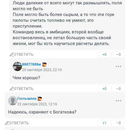
Люди далекие от всего могут так размышлять, поля 
могло не быть 

Поле могло быть более сырым, а то что эти горе 
пилоты считать топливо не умеют, это 
преступление.

Командир весь в амбициях, второй вообще 
востановленец, не летал большую часть своей 
жизни, мог бы хоть научиться расчеты делать.
+0
–0
ОТВЕТИТЬ
88877888м
29 сентября 2023, 22:19
Чем хорошо?
+0
–0
ОТВЕТИТЬ
Гостьзилла
22 сентября 2023, 12:16
Надеюсь, охраняют с Богаткова?
+1
–0
ОТВЕТИТЬ