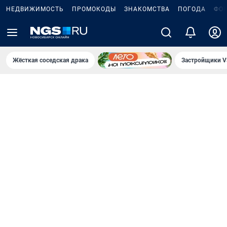
НЕДВИЖИМОСТЬ
ПРОМОКОДЫ
ЗНАКОМСТВА
ПОГОДА
ФО
Жёсткая соседская драка
Застройщики V