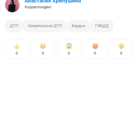
Анастасия Хрипушина
Корреспондент
ДТП
Смертельное ДТП
Бердск
ГИБДД
0
0
0
0
0