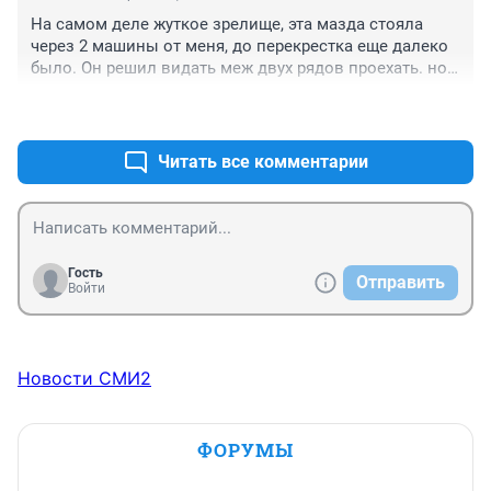
На самом деле жуткое зрелище, эта мазда стояла 
через 2 машины от меня, до перекрестка еще далеко 
было. Он решил видать меж двух рядов проехать. но 
не справился, без каски. я видел только как он выпал 
+0
–0
на встречку...его стеклянные глаза всю ночь меня 
преследовали... не дай бог кому...соболезнования 
родным и близким...
Читать все комментарии
Гость
Отправить
Войти
Новости СМИ2
ФОРУМЫ