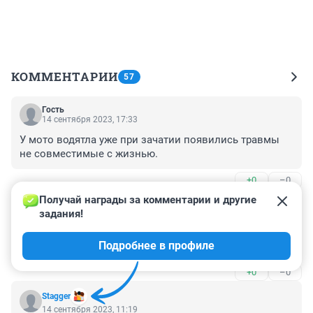
КОММЕНТАРИИ
57
Гость
14 сентября 2023, 17:33
У мото водятла уже при зачатии появились травмы 
не совместимые с жизнью.
+0
–0
Получай награды за комментарии и другие 
Гость
14 сентября 2023, 11:43
задания!
очередное доказательство, что без мозга можно жить 
Подробнее в профиле
довольно долго, аж до 48.
+0
–0
Stagger
14 сентября 2023, 11:19