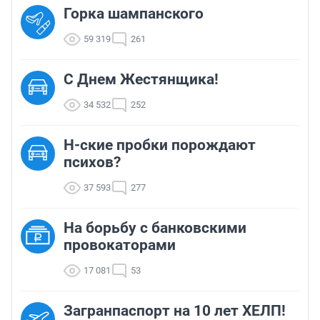
Горка шампанского
59 319
261
С Днем Жестянщика!
34 532
252
Н-ские пробки порождают
психов?
37 593
277
На борьбу с банковскими
провокаторами
17 081
53
Загранпаспорт на 10 лет ХЕЛП!