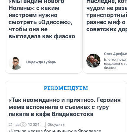
«Мы видим нового
Наследие, кото
Нолана»: с каким
чудом не разва
настроем нужно
транспортный 
смотреть «Одиссею»,
разнес миф о 
чтобы она не
советских доро
выглядела как фиаско
Олег Арефьев
Блогер, предпри
Надежда Губарь
владелец в тра
бизнесе
РЕКОМЕНДУЕМ
«Так неожиданно и приятно». Героиня
мема вспомнила о съемках с гуру
пикапа в кафе Владивостока
21 час
12 324
Обсудить
«Четыре месяца больничных»: в Ярославле