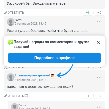
Уж скорей бы. Заждались мы все!...
+1
–0
ОТВЕТИТЬ
Гость
5 сентября 2023, 18:45
Уже и туда добрались, ждём что будет дальше.
+1
–0
ОТВЕТИТЬ
Получай награды за комментарии и другие 
задания!
Гость
5 сентября 2023, 18:41
Подробнее в профиле
молодцы всу !!!
+1
–1
ОТВЕТИТЬ
В телевизор не стрелять!
5 сентября 2023, 18:35
наполнил с десяток чемоданов поди?
+1
–0
ОТВЕТИТЬ
1
Гость
5 сентября 2023, 19:23