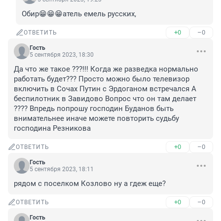
Обир😁😁😁атель емель русских,
+0
–0
ОТВЕТИТЬ
Гость
5 сентября 2023, 18:30
Да что же такое ???!!! Когда же разведка нормально 
работать будет??? Просто можно было телевизор 
включить в Сочах Путин с Эрдоганом встречался А 
беспилотник в Завидово Вопрос что он там делает 
???? Впредь попрошу господин Буданов быть 
внимательнее иначе можете повторить судьбу 
господина Резникова
+0
–0
ОТВЕТИТЬ
Гость
5 сентября 2023, 18:11
рядом с поселком Козлово ну а гдеж еще?
+0
–0
ОТВЕТИТЬ
Гость