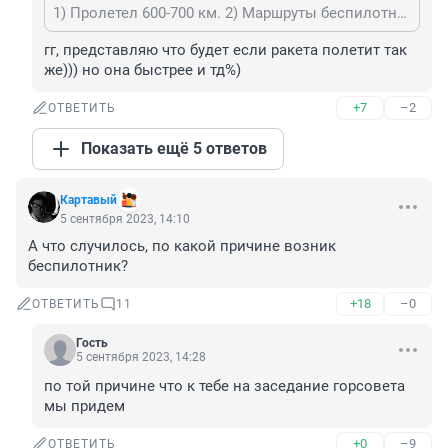
1) Пролетел 600-700 км. 2) Маршруты беспилотников (благодаря техинформации от западных разведок) так и строится, чтобы обойти известные места размещения ПВО. Однако вокруг Москвы всё плотно контролируется, поэтому шансы пролететь незамеченным стремятся сильно вниз 😁
гг, представляю что будет если ракета полетит так 
же))) но она быстрее и тд%)
+7
–2
ОТВЕТИТЬ
Показать ещё 5 ответов
Картавый
5 сентября 2023, 14:10
А что случилось, по какой причине возник 
беспилотник?
+18
–0
ОТВЕТИТЬ
11
Гость
5 сентября 2023, 14:28
по той причине что к тебе на заседание горсовета 
мы придем
+0
–9
ОТВЕТИТЬ