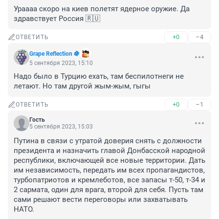
Ураааа скоро на киев полетят ядерное оружие. Да 
здравствует Россия 🇷🇺
+0
–4
ОТВЕТИТЬ
Grape Reflection 🍇
5 сентября 2023, 15:10
Надо было в Турцию ехать, там беспилотнеги не 
летают. Но там другой жым-жым, гыгы
+0
–1
ОТВЕТИТЬ
Гость
5 сентября 2023, 15:03
Путина в связи с утратой доверия снять с должности 
президента и назначить главой Донбасской народной 
республики, включающей все новые территории. Дать 
им независимость, передать им всех пропагандистов, 
турбопатриотов и кремлеботов, все запасы т-50, т-34 и 
2 сармата, один для врага, второй для себя. Пусть там 
сами решают вести переговоры или захватывать 
НАТО.