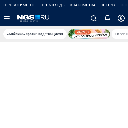
НЕДВИЖИМОСТЬ
ПРОМОКОДЫ
ЗНАКОМСТВА
ПОГОДА
ФО
«Майские» против подставщиков
Налог 