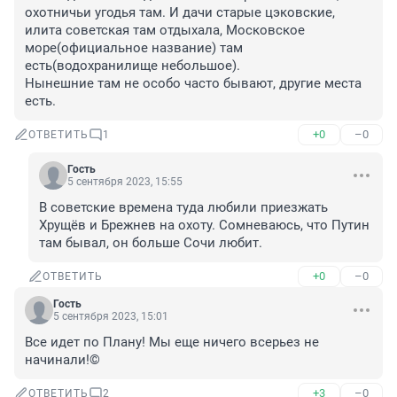
охотничьи угодья там. И дачи старые цэковские, 
илита советская там отдыхала, Московское 
море(официальное название) там 
есть(водохранилище небольшое). 

Нынешние там не особо часто бывают, другие места 
есть.
+0
–0
ОТВЕТИТЬ
1
Гость
5 сентября 2023, 15:55
В советские времена туда любили приезжать 
Хрущёв и Брежнев на охоту. Сомневаюсь, что Путин 
там бывал, он больше Сочи любит.
+0
–0
ОТВЕТИТЬ
Гость
5 сентября 2023, 15:01
Все идет по Плану! Мы еще ничего всерьез не 
начинали!©
+3
–0
ОТВЕТИТЬ
2