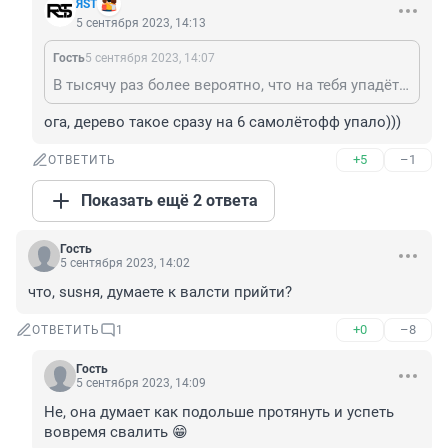
ЯSТ
5 сентября 2023, 14:13
Гость
5 сентября 2023, 14:07
В тысячу раз более вероятно, что на тебя упадёт дерево, кирпич, град или голубиная какушка 🤣 Ну и как с этим жить?
ога, дерево такое сразу на 6 самолётофф упало)))
+5
–1
ОТВЕТИТЬ
Показать ещё 2 ответа
Гость
5 сентября 2023, 14:02
что, susня, думаете к валсти прийти?
+0
–8
ОТВЕТИТЬ
1
Гость
5 сентября 2023, 14:09
Не, она думает как подольше протянуть и успеть 
вовремя свалить 😁