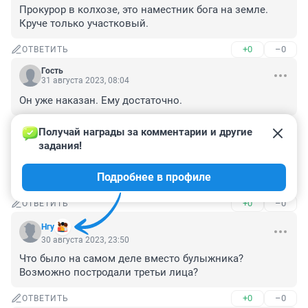
Прокурор в колхозе, это наместник бога на земле. 
Круче только участковый.
+0
–0
ОТВЕТИТЬ
Гость
31 августа 2023, 08:04
Он уже наказан. Ему достаточно.
+0
–0
ОТВЕТИТЬ
Получай награды за комментарии и другие 
задания!
Гость
31 августа 2023, 07:18
Подробнее в профиле
Расплата
+0
–0
ОТВЕТИТЬ
Нгу
30 августа 2023, 23:50
Что было на самом деле вместо булыжника?
Возможно постродали третьи лица?
+0
–0
ОТВЕТИТЬ