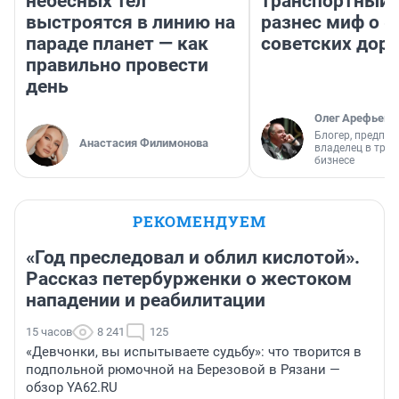
небесных тел
транспортный 
выстроятся в линию на
разнес миф о 
параде планет — как
советских доро
правильно провести
день
Олег Арефьев
Блогер, предпри
Анастасия Филимонова
владелец в тра
бизнесе
РЕКОМЕНДУЕМ
«Год преследовал и облил кислотой».
Рассказ петербурженки о жестоком
нападении и реабилитации
15 часов
8 241
125
«Девчонки, вы испытываете судьбу»: что творится в
подпольной рюмочной на Березовой в Рязани —
обзор YA62.RU