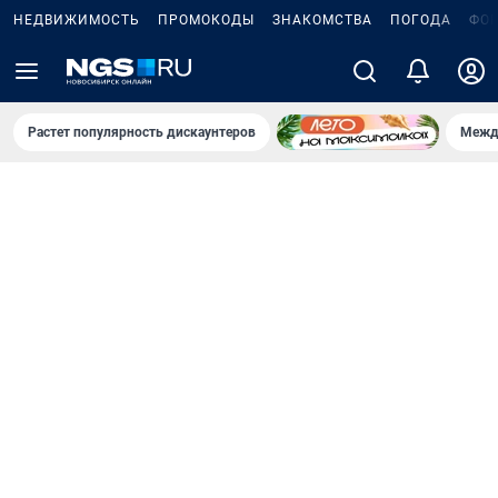
НЕДВИЖИМОСТЬ
ПРОМОКОДЫ
ЗНАКОМСТВА
ПОГОДА
ФО
Растет популярность дискаунтеров
Межд