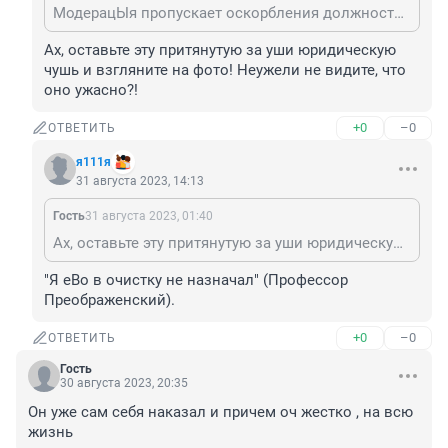
МодерацЫя пропускает оскорбления должностных лиц?? Странно. Тут стоит только пошутить про кого-нидь из либеральных лом-офф - сразу трут!
Ах, оставьте эту притянутую за уши юридическую 
чушь и взгляните на фото! Неужели не видите, что 
оно ужасно?!
+0
–0
ОТВЕТИТЬ
я111я
31 августа 2023, 14:13
Гость
31 августа 2023, 01:40
Ах, оставьте эту притянутую за уши юридическую чушь и взгляните на фото! Неужели не видите, что оно ужасно?!
"Я еВо в очистку не назначал" (Профессор 
Преображенский).
+0
–0
ОТВЕТИТЬ
Гость
30 августа 2023, 20:35
Он уже сам себя наказал и причем оч жестко , на всю 
жизнь