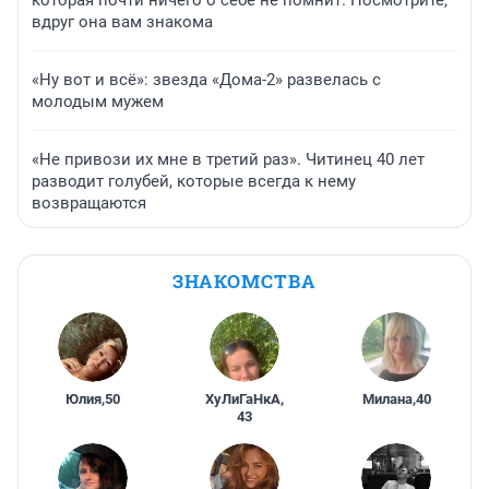
которая почти ничего о себе не помнит. Посмотрите,
вдруг она вам знакома
«Ну вот и всё»: звезда «Дома-2» развелась с
молодым мужем
«Не привози их мне в третий раз». Читинец 40 лет
разводит голубей, которые всегда к нему
возвращаются
ЗНАКОМСТВА
Юлия
,
50
ХуЛиГаНкА
,
Милана
,
40
43