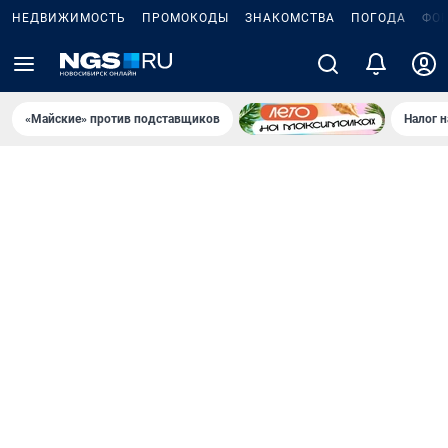
НЕДВИЖИМОСТЬ
ПРОМОКОДЫ
ЗНАКОМСТВА
ПОГОДА
ФО
«Майские» против подставщиков
Налог 