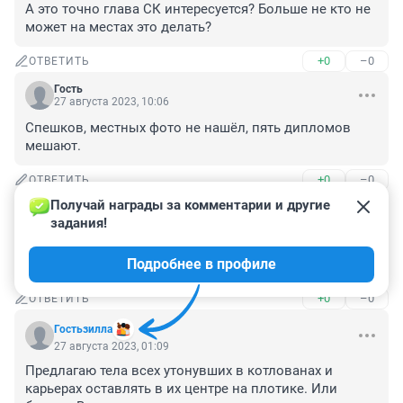
А это точно глава СК интересуется? Больше не кто не 
может на местах это делать?
+0
–0
ОТВЕТИТЬ
Гость
27 августа 2023, 10:06
Спешков, местных фото не нашёл, пять дипломов 
мешают.
+0
–0
ОТВЕТИТЬ
Получай награды за комментарии и другие 
Гость
27 августа 2023, 10:04
задания!
Обладатель пяти дипломов вставил фото из 
Подробнее в профиле
Челябинска и так пойдет.
+0
–0
ОТВЕТИТЬ
Гостьзилла
27 августа 2023, 01:09
Предлагаю тела всех утонувших в котлованах и 
карьерах оставлять в их центре на плотике. Или 