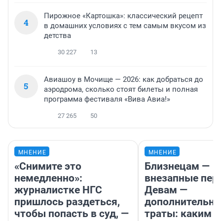
Пирожное «Картошка»: классический рецепт
4
в домашних условиях с тем самым вкусом из
детства
30 227
13
Авиашоу в Мочище — 2026: как добраться до
5
аэродрома, сколько стоят билеты и полная
программа фестиваля «Вива Авиа!»
27 265
50
МНЕНИЕ
МНЕНИЕ
«Снимите это
Близнецам —
немедленно»:
внезапные пер
журналистке НГС
Девам —
пришлось раздеться,
дополнительн
чтобы попасть в суд, —
траты: каким б