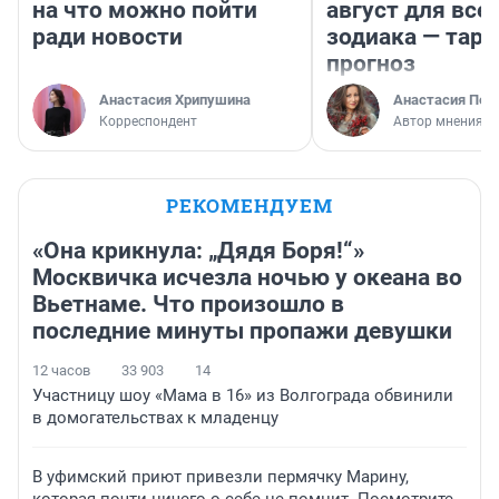
на что можно пойти
август для все
ради новости
зодиака — таро
прогноз
Анастасия Хрипушина
Анастасия Пер
Корреспондент
Автор мнения
РЕКОМЕНДУЕМ
«Она крикнула: „Дядя Боря!“»
Москвичка исчезла ночью у океана во
Вьетнаме. Что произошло в
последние минуты пропажи девушки
12 часов
33 903
14
Участницу шоу «Мама в 16» из Волгограда обвинили
в домогательствах к младенцу
В уфимский приют привезли пермячку Марину,