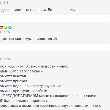
, 15:51
рдесса виновата в аварии. Больше некому.
, 15:25
, но как минимум экипаж погиб
, 15:23
кой «срочно». В самой новости ничего. 

ждый шаг с заголовками. 

омитет выехал

митет приехал

митет подошел к месту крушения

митет приступил к работе

 о ПРЕДПОЛАГАЕМОМ месте нахождения черных ящиков

 быть сильно поврежден. 

 новостями с пометкой «срочно», а внутри новости ничего