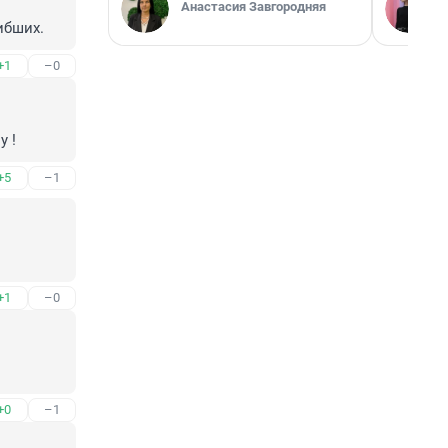
Анастасия Завгородняя
ибших.
+1
–0
у !
+5
–1
+1
–0
+0
–1