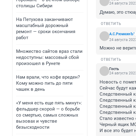
24 августа 2023
столицы Сибири
Думаю, это стюа
На Петухова заканчивают
ОТВЕТИТЬ
масштабный дорожный
ремонт — сроки окончания
А.С.РюмкинЪ°
работ
24 августа 2023
Можно не верить
Множество сайтов враз стали
недоступны: массовый сбой
ОТВЕТИТЬ
произошел в Рунете
Гость
24 августа 2023
Нам врали, что кофе вреден?
Новость с помет
Кому можно пить до пяти
Сейчас будут ка
чашек в день
Следственный к
Следственный ко
«У меня есть еще пять минут»:
Следственный ко
фельдшер скорой — о борьбе
Следственный ко
со смертью, самых сложных
Стало известно
вызовах и чувстве
Черный ящик МОГ
безысходности
И все это будет