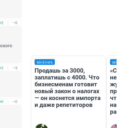
+2
–0
ского 
МНЕНИЕ
МНЕНИ
+2
–3
Продашь за 3000,
«Сним
заплатишь с 4000. Что
немед
бизнесменам готовит
журна
новый закон о налогах
пришл
— он коснется импорта
чтобы
+0
–0
и даже репетиторов
на чт
ради 