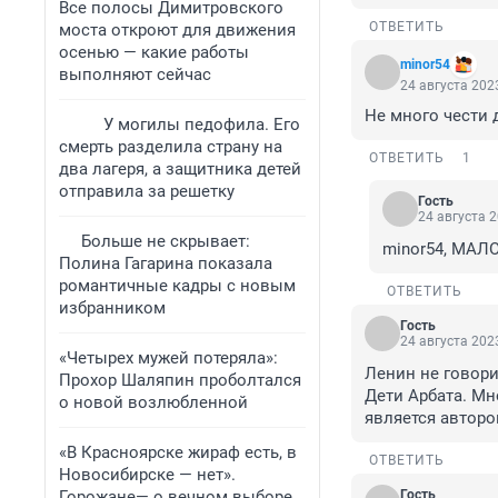
Все полосы Димитровского
ОТВЕТИТЬ
моста откроют для движения
осенью — какие работы
minor54
выполняют сейчас
24 августа 2023
Не много чести 
У могилы педофила. Его
смерть разделила страну на
ОТВЕТИТЬ
1
два лагеря, а защитника детей
отправила за решетку
Гость
24 августа 2
Больше не скрывает:
minor54, МАЛО!
Полина Гагарина показала
романтичные кадры с новым
ОТВЕТИТЬ
избранником
Гость
24 августа 2023
«Четырех мужей потеряла»:
Ленин не говори
Прохор Шаляпин проболтался
Дети Арбата. Мн
о новой возлюбленной
является авторо
«В Красноярске жираф есть, в
ОТВЕТИТЬ
Новосибирске — нет».
Горожане— о вечном выборе
Гость