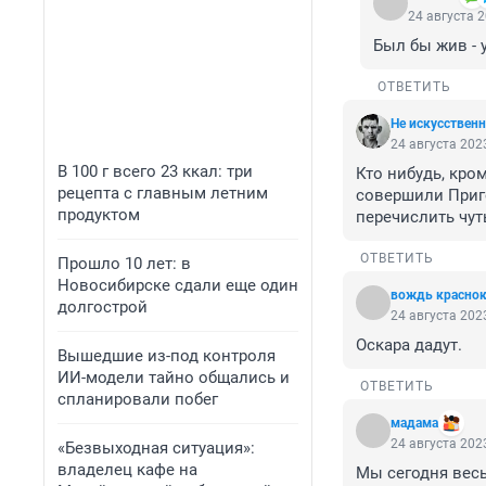
24 августа 2
Был бы жив - 
ОТВЕТИТЬ
Не искусствен
24 августа 2023
В 100 г всего 23 ккал: три
Кто нибудь, кром
рецепта с главным летним
совершили Приго
продуктом
перечислить чут
ОТВЕТИТЬ
Прошло 10 лет: в
Новосибирске сдали еще один
вождь красно
долгострой
24 августа 2023
Оскара дадут.
Вышедшие из-под контроля
ИИ-модели тайно общались и
ОТВЕТИТЬ
спланировали побег
мадама
24 августа 2023
«Безвыходная ситуация»:
владелец кафе на
Мы сегодня весь