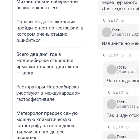
Михайловской набережной
через чур много.

решил закрыть его
Для тех,кто скор
ОТВЕТИТЬ
Справится даже школьник:
пройдите тест по географии, в
Гость
котором очень стыдно
24 августа 2023
ошибиться
Извините но мен
Всего два дня: где в
ОТВЕТИТЬ
3
Новосибирске откроются
ярмарки товаров для школы
Гость
24 августа 2
— карта
Чего тогда сю
Рестораторы Новосибирска
участвуют в международном
ОТВЕТИТЬ
гастрофестивале
Гость
24 августа 2
Метеоролог предрек самую
Так и иди отс
мощную климатическую
катастрофу за последнюю
ОТВЕТИТЬ
тысячу лет: когда всё
Гость
начнется