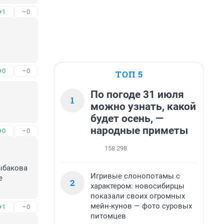
+1
–0
+0
–0
ТОП 5
По погоде 31 июля
1
можно узнать, какой
будет осень, —
народные приметы
+0
–0
158 298
ыбакова 
Игривые слонопотамы с
 
2
характером: новосибирцы
показали своих огромных
мейн-кунов — фото суровых
+1
–0
питомцев