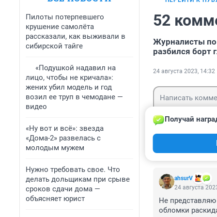
ПЕРЕЙТИ К ПУ
52 комм
Пилоты потерпевшего
крушение самолёта
рассказали, как выживали в
Журналисты пока
сибирской тайге
разбился борт 
«Подушкой надавил на
24 августа 2023, 14:32
лицо, чтобы не кричала»:
жених убил модель и год
возил ее труп в чемодане —
видео
Получай награ
«Ну вот и всё»: звезда
«Дома-2» развелась с
Гость
Войти
молодым мужем
Нужно требовать свое. Что
делать дольщикам при срыве
аhsurV
24 августа 2023
сроков сдачи дома —
объясняет юрист
Не представляю 
обломки раскида