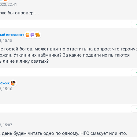
023, 22:41
уже бы опроверг...
ный интеллект
, 15:15
е гостей-ботов, может внятно ответить на вопрос: что героиче
жин, Уткин и их наёмники? За какие подвиги их пытаются 
ь ли не к лику святых?
кожих
, 15:10
, 15:07
 день будем читать одно по одному. НГС смакует или что.
