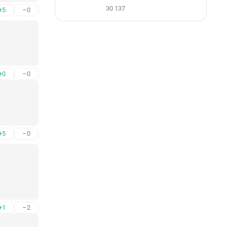
30 137
+5
–0
+0
–0
+5
–0
 
+1
–2