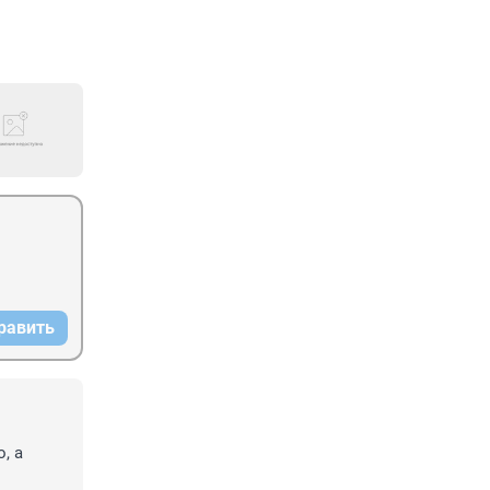
равить
 а 