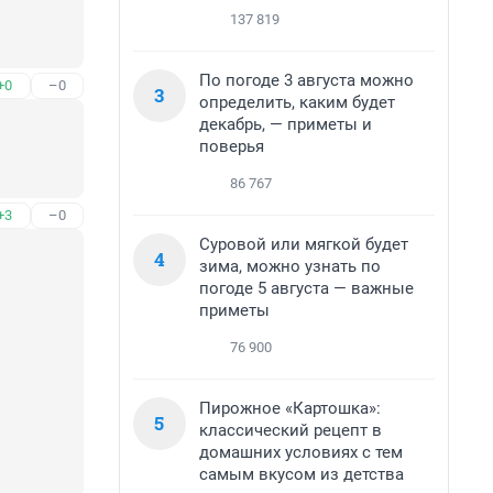
137 819
По погоде 3 августа можно
+0
–0
3
определить, каким будет
декабрь, — приметы и
поверья
86 767
+3
–0
Суровой или мягкой будет
4
зима, можно узнать по
погоде 5 августа — важные
приметы
76 900
Пирожное «Картошка»:
5
классический рецепт в
домашних условиях с тем
самым вкусом из детства