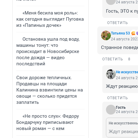
24 августа 2
Гость, ЭТО к п
«Меня бесила моя роль»:
как сегодня выглядит Пуговка
ОТВЕТИТЬ
из «Папиных дочек»
Татьяна 53
Остановка ушла под воду,
24 августа 2023
машины тонут: что
Странное поведе
происходит в Новосибирске
после дождя — видео
ОТВЕТИТЬ
8
последствий
Не искусств
Свои дороже тепличных.
24 августа 2
Продавцы на площади
Ждут реакцию 
Калинина взвинтили цены на
овощи — сколько придется
ОТВЕТИТЬ
заплатить
Гость
24 августа 2
«Не просто слух»: Федору
Бондарчуку приписывают
Не искусственн
новый роман — с кем
Ждут реакцию