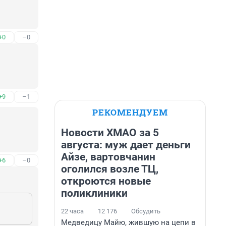
+0
–0
+9
–1
РЕКОМЕНДУЕМ
Новости ХМАО за 5
августа: муж дает деньги
Айзе, вартовчанин
+6
–0
оголился возле ТЦ,
откроются новые
поликлиники
22 часа
12 176
Обсудить
Медведицу Майю, жившую на цепи в