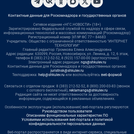
Контактные данные для Роскомнадзора и государственных органов
Сетевое издание «НГС.НОВОСТИ» (18+)
Зарегистрировано Федеральной службой по надзору в сфере связи,
информационных технологий и массовых коммуникаций (Роскомнадзор)
Регистрационный номер ЭЛ № ФС 77— 84683
Учредитель: Общество с ограниченной ответственностью "ИНТЕРНЕТ
ТЕХНОЛОГИИ"
Главный редактор: Громкова Елена Александровна
Адрес редакции: 630099, Россия, Новосибирск, ул. Ленина, д. 12, 6 этаж,
телефон 8 (383) 212-52-52, 8 (923) 157-00-00 (круглосуточно)
Электронный адрес редакции:
ngs@shkulev.ru
Контактные данные для Роскомнадзора и государственных органов:
juristnsk@shkulev.ru
Техподдержка:
help@shkulev.ru
или воспользуйтесь
веб-формой
Связаться с отделом продаж: 8 (383) 212-52-52, 8 (800) 200-03-83 (звонок
с сотового бесплатный),
reklamangs@shkulev.ru
Редакция сайта не несет ответственности за достоверность
информации, содержащейся в рекламных объявлениях.
Особенности эксплуатации (использования) веб-портала регулируются:
Руководством пользователя
Описанием функциональных характеристик ПО
Условиями использования веб-портала и политикой
конфиденциальности персональных данных
Веб-портал распространяется в виде интернет-сервиса, специальные