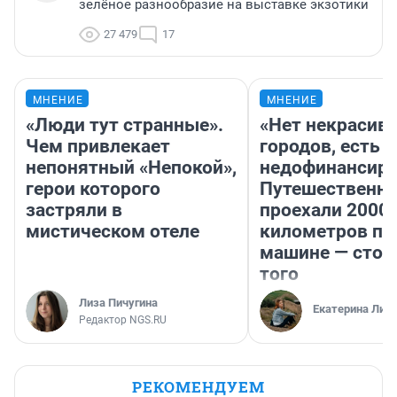
зелёное разнообразие на выставке экзотики
27 479
17
МНЕНИЕ
МНЕНИЕ
«Люди тут странные».
«Нет некрасив
Чем привлекает
городов, есть
непонятный «Непокой»,
недофинансиро
герои которого
Путешественн
застряли в
проехали 2000
мистическом отеле
километров по 
машине — стои
того
Лиза Пичугина
Екатерина Лит
Редактор NGS.RU
РЕКОМЕНДУЕМ