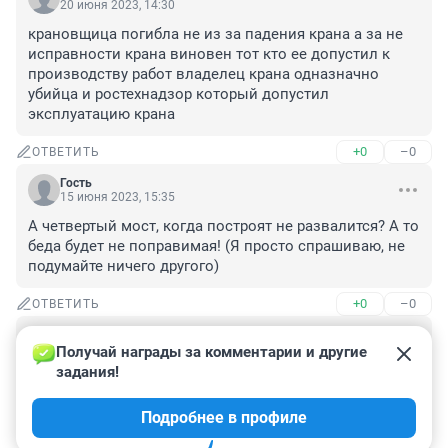
20 июня 2023, 14:30
крановщица погибла не из за падения крана а за не 
исправности крана виновен тот кто ее допустил к 
производству работ владелец крана одназначно 
убийца и ростехнадзор который допустил 
эксплуатацию крана
+0
–0
ОТВЕТИТЬ
Гость
15 июня 2023, 15:35
А четвертый мост, когда построят не развалится? А то 
беда будет не поправимая! (Я просто спрашиваю, не 
подумайте ничего другого)
+0
–0
ОТВЕТИТЬ
Гость
15 июня 2023, 14:28
Получай награды за комментарии и другие 
задания!
57 лет - по старым законам уже на пенсии могла бы 
быть, всё-таки солидный уже возраст для такой 
Подробнее в профиле
работы