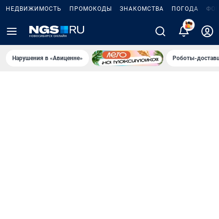
НЕДВИЖИМОСТЬ
ПРОМОКОДЫ
ЗНАКОМСТВА
ПОГОДА
ФО
Нарушения в «Авиценне»
Роботы-доставщ