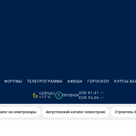
ФОРУМЫ
ТЕЛЕПРОГРАММА
АФИША
ГОРОСКОП
КУРСЫ ВА
USD 81,41
СЕЙЧАС
1
ПРОБКИ
+17°C
EUR 94,06
алог на электрокары
Августовский каталог новостроек
Строитель б