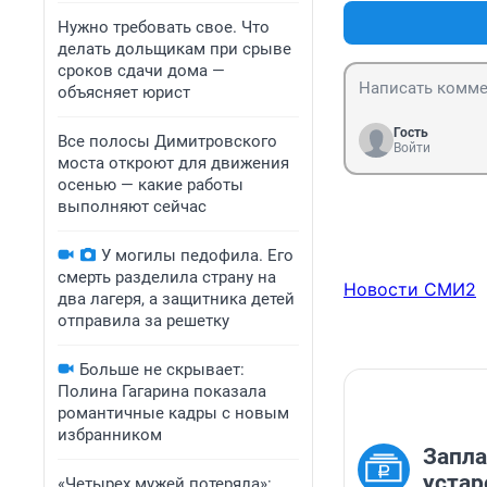
Нужно требовать свое. Что
делать дольщикам при срыве
сроков сдачи дома —
объясняет юрист
Гость
Все полосы Димитровского
Войти
моста откроют для движения
осенью — какие работы
выполняют сейчас
У могилы педофила. Его
смерть разделила страну на
Новости СМИ2
два лагеря, а защитника детей
отправила за решетку
Больше не скрывает:
Полина Гагарина показала
романтичные кадры с новым
избранником
Запла
устар
«Четырех мужей потеряла»: