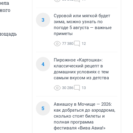
рела
ного
Суровой или мягкой будет
3
зима, можно узнать по
погоде 5 августа — важные
Площадь
приметы
77 380
12
Пирожное «Картошка»:
4
классический рецепт в
домашних условиях с тем
самым вкусом из детства
30 286
13
Авиашоу в Мочище — 2026:
5
как добраться до аэродрома,
сколько стоят билеты и
полная программа
фестиваля «Вива Авиа!»