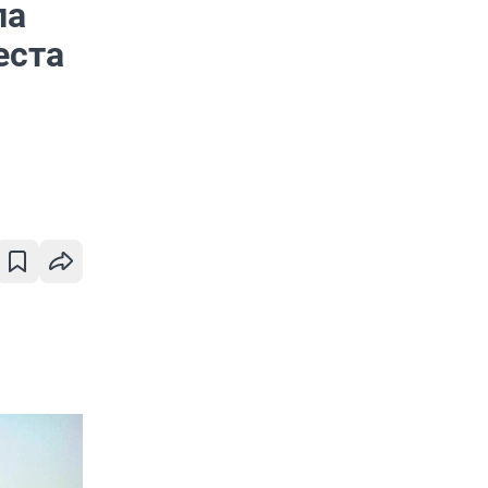
ла
еста