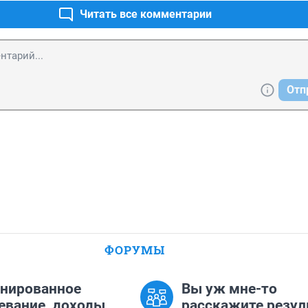
Читать все комментарии
Отп
ФОРУМЫ
нированное
Вы уж мне-то
евание, доходы
расскажите резул