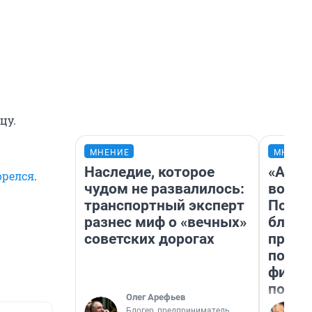
цу.
МНЕНИЕ
МНЕНИ
Наследие, которое
«Анал
орелся
.
чудом не развалилось:
вот ч
транспортный эксперт
Почем
разнес миф о «вечных»
блокб
советских дорогах
прова
повто
фильм
полны
Олег Арефьев
Блогер, предприниматель,