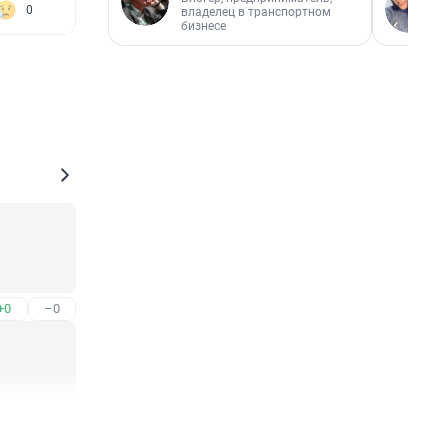
0
владелец в транспортном
бизнесе
+0
–0
+0
–0