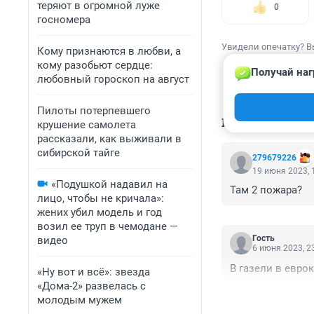
теряют в огромной луже
0
госномера
Увидели опечатку? В
Кому признаются в любви, а
кому разобьют сердце:
Получай наг
любовный гороскоп на август
Пилоты потерпевшего
КОММЕНТАР
крушение самолета
рассказали, как выживали в
сибирской тайге
279679226
19 июня 2023, 
«Подушкой надавил на
Там 2 пожара?
лицо, чтобы не кричала»:
жених убил модель и год
возил ее труп в чемодане —
Гость
видео
6 июня 2023, 2
В газели в евро
«Ну вот и всё»: звезда
«Дома-2» развелась с
молодым мужем