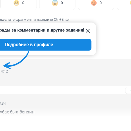
0
0
0
ыделите фрагмент и нажмите Ctrl+Enter
рады за комментарии и другие задания!
Подробнее в профиле
ИИ
9
14:12
3:34
кубах был бензин.