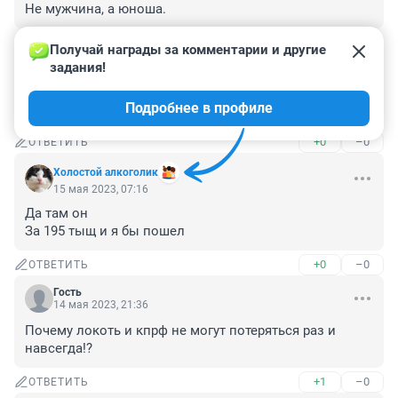
Не мужчина, а юноша.
+0
–0
ОТВЕТИТЬ
Получай награды за комментарии и другие 
задания!
Гость
15 мая 2023, 07:57
Подробнее в профиле
Жив...
+0
–0
ОТВЕТИТЬ
Холостой алкоголик
15 мая 2023, 07:16
Да там он

За 195 тыщ и я бы пошел
+0
–0
ОТВЕТИТЬ
Гость
14 мая 2023, 21:36
Почему локоть и кпрф не могут потеряться раз и 
навсегда!?
+1
–0
ОТВЕТИТЬ