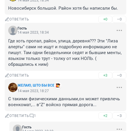
14 мая 2023, 18:34
Новосибирск большой. Район хотя бы написали бы.
+0
–0
ОТВЕТИТЬ
Гость
14 мая 2023, 18:34
Где хоть пропал, район, улица, деревня??? Эти "Лиза 
алерты" сами не ищут и подробную информацию не 
пишут. Там одни бездельники седят и бывшие менты, 
языком только трут - толку от них НОЛЬ. ( 
обращались к ним)
+3
–0
ОТВЕТИТЬ
ЖЕЛАЮ, ШТО БЫ ВСЕ
14 мая 2023, 18:27
С такими физическими данными,он может привлечь 
военкомат,... в"Z" войско прямая дорога...
+2
–3
ОТВЕТИТЬ
1
Гость