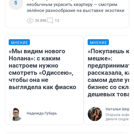
5
необычным украсить квартиру — смотрим
зелёное разнообразие на выставке экзотики
26 896
13
МНЕНИЕ
МНЕНИЕ
«Мы видим нового
«Покупаешь ко
Нолана»: с каким
мешке»:
настроем нужно
предпринимат
смотреть «Одиссею»,
рассказала, как
чтобы она не
самом деле ус
выглядела как фиаско
бизнес со скл
дешевых това
Наталья Шорох
Надежда Губарь
Открыла кофейн
деньги соцразв