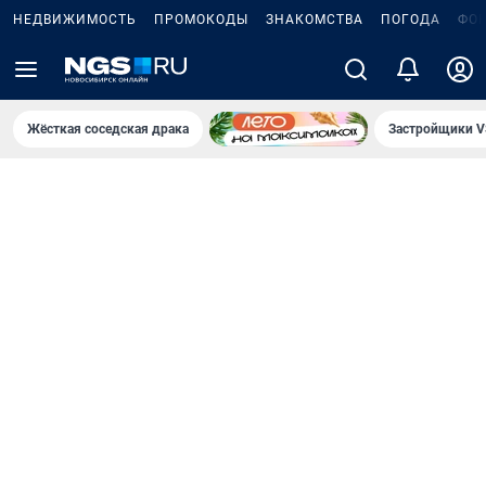
НЕДВИЖИМОСТЬ
ПРОМОКОДЫ
ЗНАКОМСТВА
ПОГОДА
ФО
Жёсткая соседская драка
Застройщики V